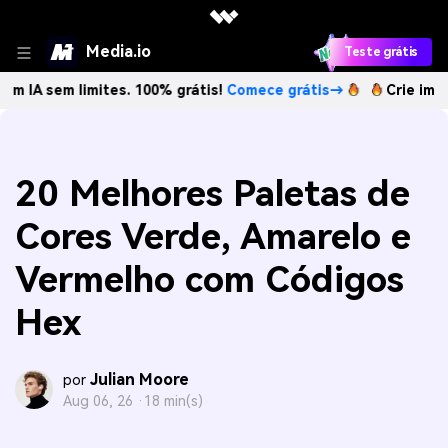
Media.io
Teste grátis
 limites. 100% grátis!
Comece grátis→
Crie imagens com 
20 Melhores Paletas de
Cores Verde, Amarelo e
Vermelho com Códigos
Hex
Julian Moore
por
Aug 06, 26 ·
18 min(s)