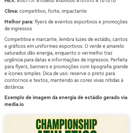
HEX:
#007f5f #ffbe0b #d00000 #f0f0f0 #1b1b1b
Clima:
competitivo, forte, impactante
Melhor para:
flyers de eventos esportivos e promoções
de ingressos
Competitiva e marcante, lembra luzes de estádio, cantos
e gráficos em uniformes esportivos. O verde e amarelo
saturados dão energia, enquanto o vermelho traz
urgência para datas e informações de ingressos. Perfeita
para flyers, banners e promoções com tipografia grande
e ícones simples. Dica de uso: reserve o preto para
contornos e textos, mantendo as cores vivas nítidas à
distância.
Exemplo de imagem da energia de estádio gerado via
media.io