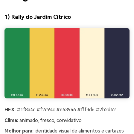
1) Rally do Jardim Cítrico
HEX:
#1f8a4c #f2c94c #e63946 #fff3d6 #2b2d42
Clima:
animado, fresco, convidativo
Melhor para:
identidade visual de alimentos e cartazes