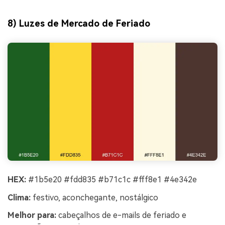
8) Luzes de Mercado de Feriado
HEX:
#1b5e20 #fdd835 #b71c1c #fff8e1 #4e342e
Clima:
festivo, aconchegante, nostálgico
Melhor para:
cabeçalhos de e-mails de feriado e