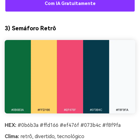
Com IA Gratuitamente
3) Semáforo Retrô
HEX:
#0b6b3a #ffd166 #ef476f #073b4c #f8f9fa
Clima:
retrô, divertido, tecnológico