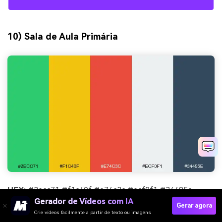
10) Sala de Aula Primária
HEX:
#2ecc71 #f1c40f #e74c3c #ecf0f1 #34495e
Gerador de Vídeos com IA
Gerar agora
Clima:
claro, amigável, instrucional
Crie vídeos facilmente a partir de texto ou imagens