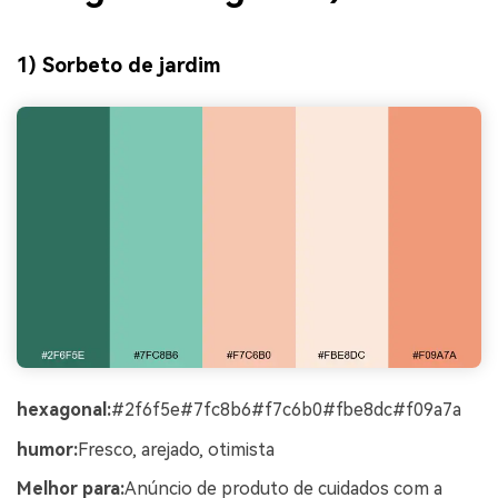
1) Sorbeto de jardim
hexagonal:
#2f6f5e#7fc8b6#f7c6b0#fbe8dc#f09a7a
humor:
Fresco, arejado, otimista
Melhor para:
Anúncio de produto de cuidados com a