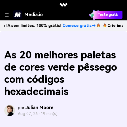
Media.io
Teste grátis
m limites. 100% grátis!
Comece grátis→
Crie imagens com 
As 20 melhores paletas
de cores verde pêssego
com códigos
hexadecimais
Julian Moore
por
Aug 07, 26 ·
19 min(s)