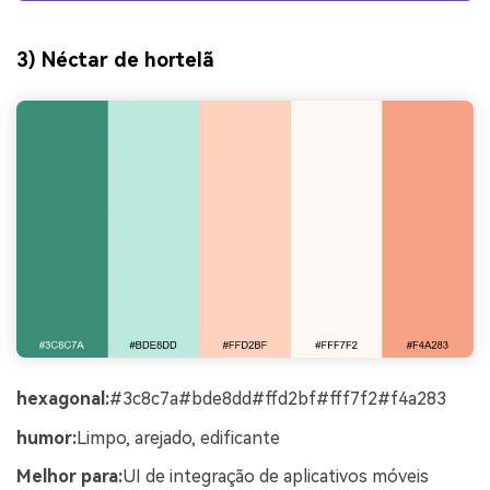
3) Néctar de hortelã
hexagonal:
#3c8c7a#bde8dd#ffd2bf#fff7f2#f4a283
humor:
Limpo, arejado, edificante
Melhor para:
UI de integração de aplicativos móveis