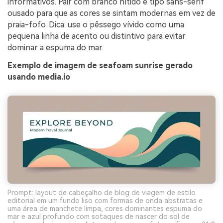
informativos. Pair com branco nítido e tipo sans-serif
ousado para que as cores se sintam modernas em vez de
praia-fofo. Dica: use o pêssego vívido como uma
pequena linha de acento ou distintivo para evitar
dominar a espuma do mar.
Exemplo de imagem de seafoam sunrise gerado
usando media.io
Prompt: layout de cabeçalho de blog de viagem de estilo
editorial em um fundo liso com formas de onda abstratas e
uma área de manchete limpa, cores dominantes espuma do
mar e azul profundo com sotaques de nascer do sol de