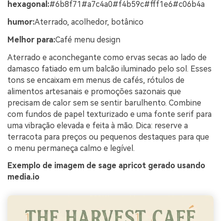
hexagonal:
#6b8f71#a7c4a0#f4b59c#fff1e6#c06b4a
humor:
Aterrado, acolhedor, botânico
Melhor para:
Café menu design
Aterrado e aconchegante como ervas secas ao lado de
damasco fatiado em um balcão iluminado pelo sol. Esses
tons se encaixam em menus de cafés, rótulos de
alimentos artesanais e promoções sazonais que
precisam de calor sem se sentir barulhento. Combine
com fundos de papel texturizado e uma fonte serif para
uma vibração elevada e feita à mão. Dica: reserve a
terracota para preços ou pequenos destaques para que
o menu permaneça calmo e legível.
Exemplo de imagem de sage apricot gerado usando
media.io