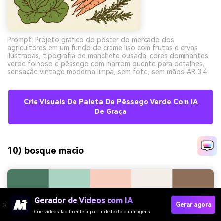
Prompt: Projeto gráfico do pôster do mercado dos
agricultores em um fundo de creme liso com frutas e ervas
ilustradas, tipografia de manchete ousada, cores dominantes
verde folhoso e pêssego com marrom quente para detalhes,
sensação vintage moderna limpa, sem foto, sem mãos-AR 3:4
Crie Visuais De Paleta De Pêssego Verde Com IA
De Graça
10) bosque macio
Gerador de Vídeos com IA
Gerar agora
Crie vídeos facilmente a partir de texto ou imagens