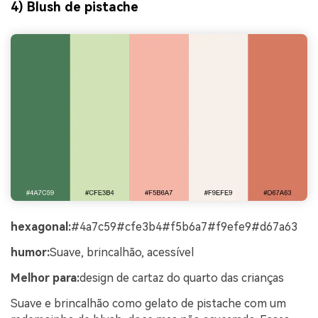
4) Blush de pistache
hexagonal:
#4a7c59#cfe3b4#f5b6a7#f9efe9#d67a63
humor:
Suave, brincalhão, acessível
Melhor para:
design de cartaz do quarto das crianças
Suave e brincalhão como gelato de pistache com um