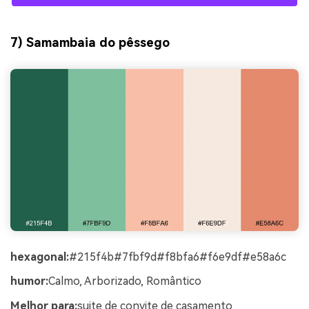
7) Samambaia do pêssego
hexagonal:
#215f4b#7fbf9d#f8bfa6#f6e9df#e58a6c
humor:
Calmo, Arborizado, Romântico
Melhor para:
suite de convite de casamento