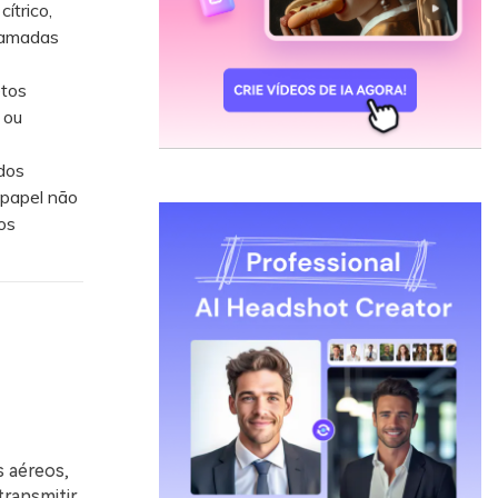
ítrico,
hamadas
etos
 ou
dos
 papel não
os
s aéreos,
transmitir