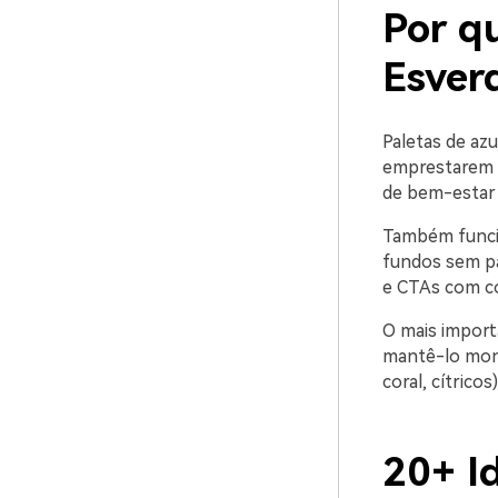
Por qu
Esver
Paletas de az
emprestarem c
de bem-estar 
Também funci
fundos sem pa
e CTAs com co
O mais import
mantê-lo mono
coral, cítrico
20+ Id