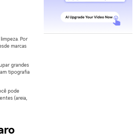
 limpeza. Por
esde marcas
upar grandes
am tipografia
Você pode
ntes (areia,
aro