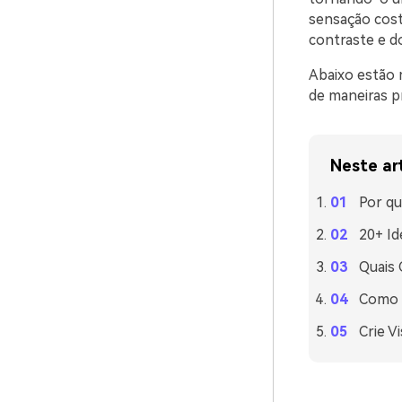
sensação coste
contraste e d
Abaixo estão 
de maneiras pr
Neste ar
Por qu
20+ Id
Quais
Como U
Crie V