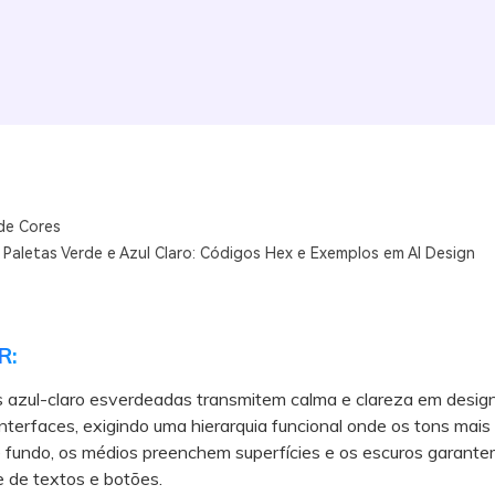
de Cores
 Paletas Verde e Azul Claro: Códigos Hex e Exemplos em AI Design
R:
s azul-claro esverdeadas transmitem calma e clareza em desig
nterfaces, exigindo uma hierarquia funcional onde os tons mais 
 fundo, os médios preenchem superfícies e os escuros garante
de de textos e botões.