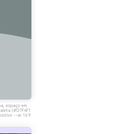
pa, espaço em
paleta (#D7F4F1
sitivo --ar 16:9