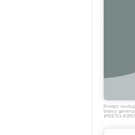
Prompt: mockup
branco generoso
#9EE7E4 #2FA7B3