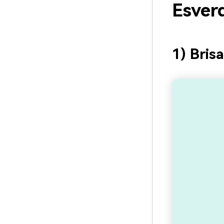
Esver
1) Bris