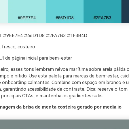
 #9EE7E4 #66D1D8 #2FA7B3 #1F3B4D
 fresco, costeiro
I de página inicial para bem-estar
teiro, esses tons lembram névoa marítima sobre areia pálida
mpo e nítido. Use esta paleta para marcas de bem-estar, cui
de onboarding calmantes. Combine com espaço em branco e 
a, garantindo acessibilidade de contraste. Dica: reserve o tom
 principais CTAs, e mantenha os gradientes sutis.
magem da brisa de menta costeira gerado por media.io