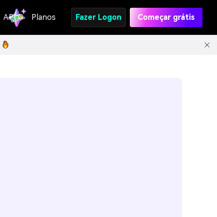
API
Planos
Fazer Logon
Começar grátis