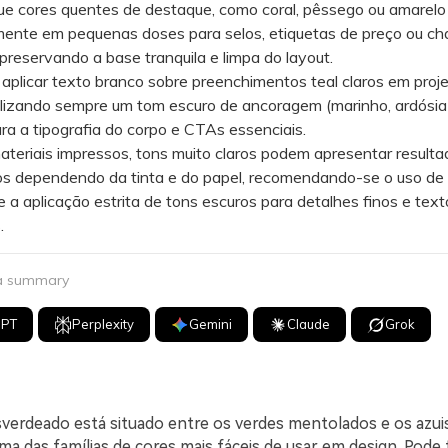
 cores quentes de destaque, como coral, pêssego ou amarelo c
mente em pequenas doses para selos, etiquetas de preço ou c
, preservando a base tranquila e limpa do layout.
plicar texto branco sobre preenchimentos teal claros em proj
utilizando sempre um tom escuro de ancoragem (marinho, ardósia
ra a tipografia do corpo e CTAs essenciais.
riais impressos, tons muito claros podem apresentar resulta
s dependendo da tinta e do papel, recomendando-se o uso de
e a aplicação estrita de tons escuros para detalhes finos e text
.
 a summary
GPT
Perplexity
Gemini
Claude
Grok
esverdeado está situado entre os verdes mentolados e os azui
a das famílias de cores mais fáceis de usar em design. Pode 