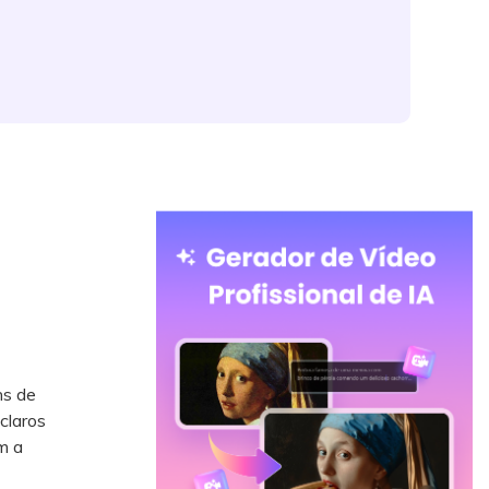
ns de
claros
m a