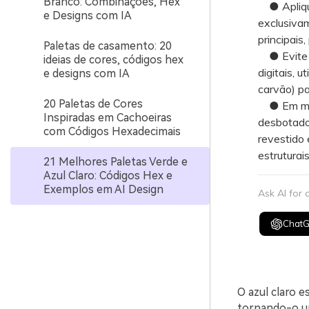
Branco: Combinações, Hex
● Aplique
e Designs com IA
exclusiva
principais
Paletas de casamento: 20
● Evite a
ideias de cores, códigos hex
digitais, 
e designs com IA
carvão) pa
20 Paletas de Cores
● Em mate
Inspiradas em Cachoeiras
desbotado
com Códigos Hexadecimais
revestido 
estruturais
21 Melhores Paletas Verde e
Azul Claro: Códigos Hex e
Exemplos em AI Design
Ask AI for
Chat
O azul claro 
tornando-o um