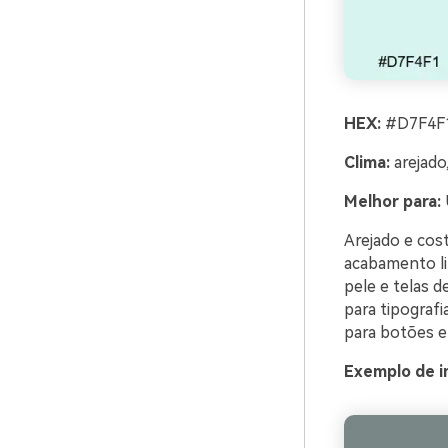
HEX:
#D7F4F1
Clima:
arejado,
Melhor para:
U
Arejado e cos
acabamento li
pele e telas 
para tipografi
para botões e
Exemplo de i