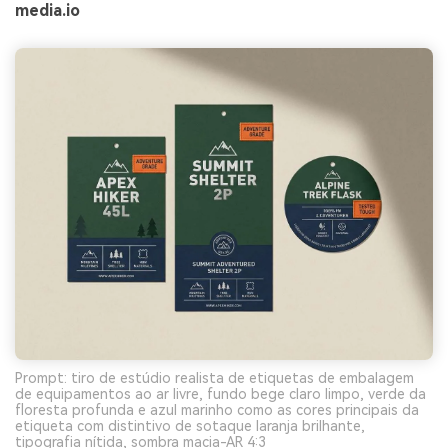
media.io
Prompt: tiro de estúdio realista de etiquetas de embalagem
de equipamentos ao ar livre, fundo bege claro limpo, verde da
floresta profunda e azul marinho como as cores principais da
etiqueta com distintivo de sotaque laranja brilhante,
tipografia nítida, sombra macia-AR 4:3