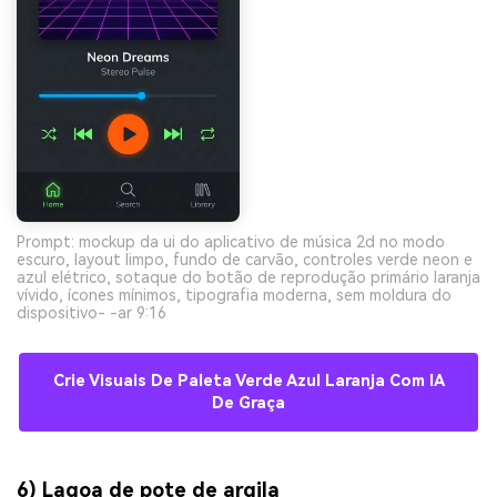
Prompt: mockup da ui do aplicativo de música 2d no modo
escuro, layout limpo, fundo de carvão, controles verde neon e
azul elétrico, sotaque do botão de reprodução primário laranja
vívido, ícones mínimos, tipografia moderna, sem moldura do
dispositivo- -ar 9:16
Crie Visuais De Paleta Verde Azul Laranja Com IA
De Graça
6) Lagoa de pote de argila