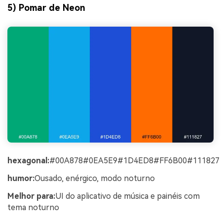
5) Pomar de Neon
hexagonal:
#00A878#0EA5E9#1D4ED8#FF6B00#111827
humor:
Ousado, enérgico, modo noturno
Melhor para:
UI do aplicativo de música e painéis com
tema noturno