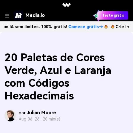
Media.io
Teste grátis
 limites. 100% grátis!
Comece grátis→
Crie imagens com 
20 Paletas de Cores
Verde, Azul e Laranja
com Códigos
Hexadecimais
Julian Moore
por
Aug 06, 26 ·
20 min(s)