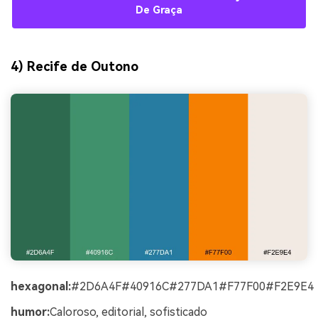
De Graça
4) Recife de Outono
hexagonal:
#2D6A4F#40916C#277DA1#F77F00#F2E9E4
humor:
Caloroso, editorial, sofisticado