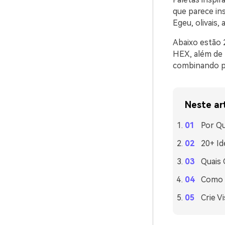
que parece in
Egeu, olivais,
Abaixo estão 
HEX, além de 
combinando pa
Neste ar
Por Qu
20+ Id
Quais 
Como U
Crie V