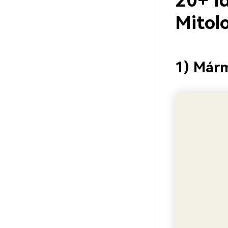
20+ I
Mitol
1) Már