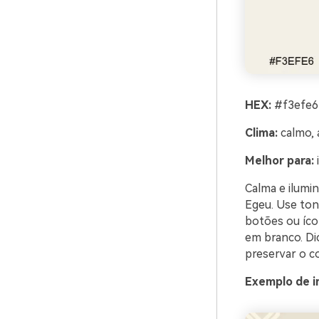
HEX:
#f3efe6
Clima:
calmo, a
Melhor para:
Calma e ilumi
Egeu. Use ton
botões ou íco
em branco. Di
preservar o co
Exemplo de i