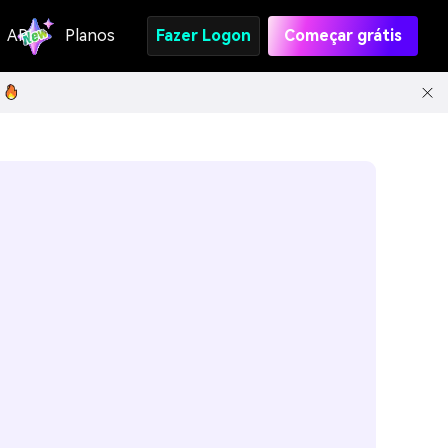
API
Planos
Fazer Logon
Começar grátis