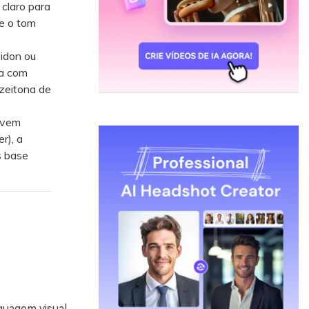
claro para
te o tom
idon ou
na com
zeitona de
evem
r), a
s base
guagem visual