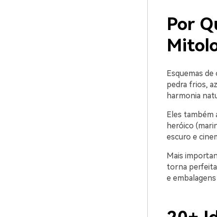
Por Q
Mitol
Esquemas de c
pedra frios, a
harmonia natu
Eles também a
heróico (marin
escuro e cinem
Mais importan
torna perfeita
e embalagens 