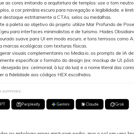
as cores imitando a arquitetura de templos: use o tom neutro 
los, a cor primária escura para navegação e legibilidade, e limi
e destaque estritamente a CTAs, selos ou medalhas.
a paleta ao objetivo do projeto: utilize Mar Profundo de Pose
geu para interfaces minimalistas e de turismo, Hades Obsidia
dourado suave para UI em modo escuro, e tons terrosos como A
 marcas ecológicas com texturas físicas.
rar visuais complementares no Media.io, os prompts de IA d
amente especificar o formato do design (ex: mockup de UI, pôste
desejada (ex: cerimonial, à luz da lua) e o nome literal das core
r a fidelidade aos códigos HEX escolhidos.
 a summary
GPT
Perplexity
Gemini
Claude
Grok
adas na mitologia grega misturam pedra, mar e sol em uma lin