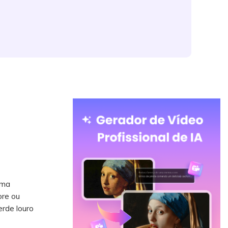
uma
ore ou
rde louro