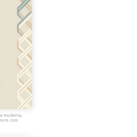
ca moderna,
rmore com