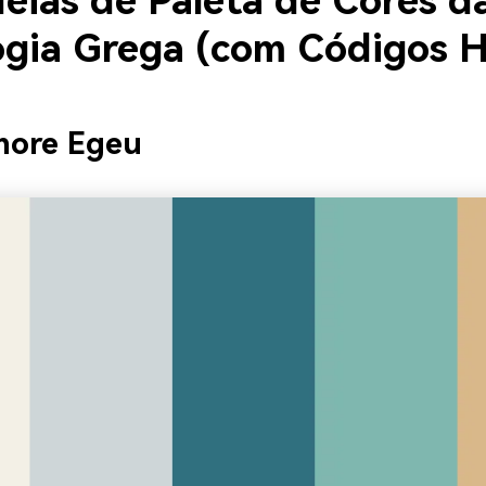
deias de Paleta de Cores d
ogia Grega (com Códigos 
more Egeu