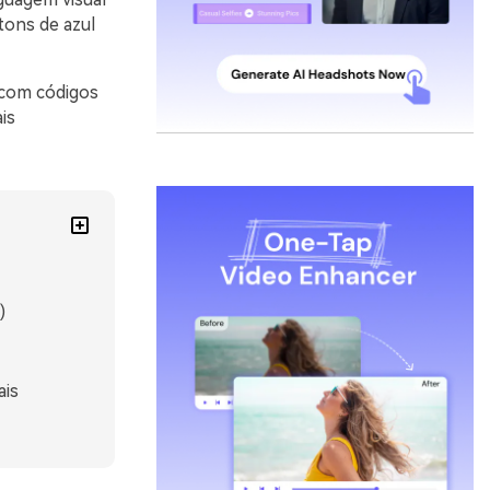
ons de azul
 com códigos
is
)
ais