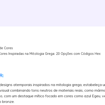
de Cores
Cores Inspiradas na Mitologia Grega: 20 Opções com Códigos Hex
R:
 designs atemporais inspirados na mitologia grega, estabeleça 
 visual combinando tons neutros de materiais reais, como márm
o, com um destaque mítico focado em cores como azul Egeu, ve
o bronze.