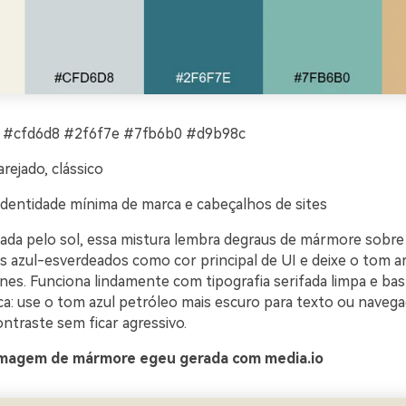
 #cfd6d8 #2f6f7e #7fb6b0 #d9b98c
rejado, clássico
identidade mínima de marca e cabeçalhos de sites
nada pelo sol, essa mistura lembra degraus de mármore sobre
s azul-esverdeados como cor principal de UI e deixe o tom ar
nes. Funciona lindamente com tipografia serifada limpa e ba
ca: use o tom azul petróleo mais escuro para texto ou navega
ntraste sem ficar agressivo.
magem de mármore egeu gerada com media.io