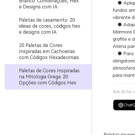
Branco: Combinações, Hex
● Aplique 
e Designs com IA
fundos amp
vibrante d
Paletas de casamento: 20
● Adapte 
ideias de cores, códigos hex
Marmore E
e designs com IA
grafite e 
20 Paletas de Cores
Atena para
Inspiradas em Cachoeiras
● Para ge
com Códigos Hexadecimais
obrigatori
atmosfera 
Paletas de Cores Inspiradas
para mante
na Mitologia Grega: 20
Opções com Códigos Hex
Ask AI for
Chat
Paletas inspir