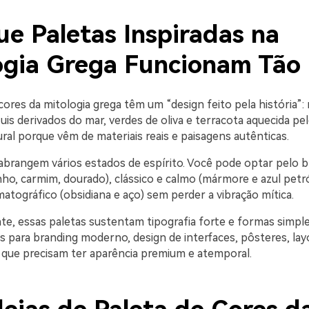
ue Paletas Inspiradas na
ogia Grega Funcionam Tão
ores da mitologia grega têm um “design feito pela história”:
zuis derivados do mar, verdes de oliva e terracota aquecida pe
ral porque vêm de materiais reais e paisagens autênticas.
brangem vários estados de espírito. Você pode optar pelo b
ho, carmim, dourado), clássico e calmo (mármore e azul petró
atográfico (obsidiana e aço) sem perder a vibração mítica.
te, essas paletas sustentam tipografia forte e formas simple
s para branding moderno, design de interfaces, pôsteres, layo
que precisam ter aparência premium e atemporal.