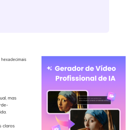
 hexadecimais
ual, mas
rde-
ida.
 claros