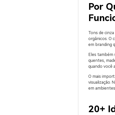
Por Q
Funci
Tons de cinza
orgânicos. O c
em branding q
Eles também s
quentes, made
quando você a
O mais import
visualização. 
em ambientes,
20+ I