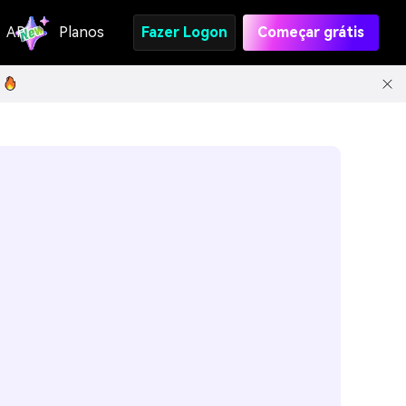
API
Planos
Fazer Logon
Começar grátis