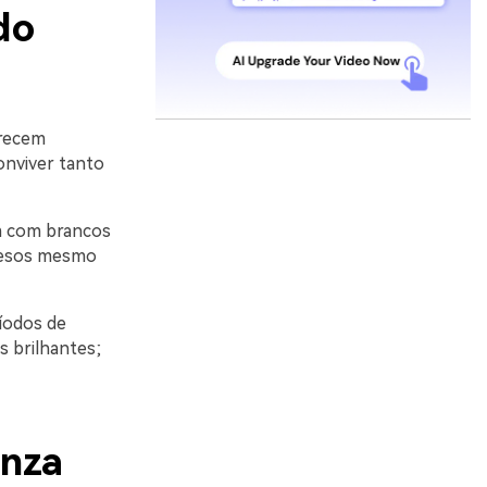
do
arecem
conviver tanto
m com brancos
coesos mesmo
íodos de
s brilhantes;
inza