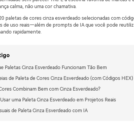
nça calma, não uma cor chamativa.
20 paletas de cores cinza esverdeado selecionadas com códi
as de uso reais—além de prompts de IA que você pode reutiliz
nando rapidamente.
tigo
ue Paletas Cinza Esverdeado Funcionam Tão Bem
eias de Paleta de Cores Cinza Esverdeado (com Códigos HEX)
 Cores Combinam Bem com Cinza Esverdeado?
sar uma Paleta Cinza Esverdeado em Projetos Reais
isuais de Paleta Cinza Esverdeado com IA