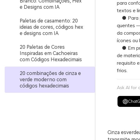
Branco: Combinações, Hex
para confo
e Designs com IA
textos e l
● Para pr
Paletas de casamento: 20
quentes —
ideias de cores, códigos hex
da compos
e designs com IA
ícones ou l
20 Paletas de Cores
● Em proje
Inspiradas em Cachoeiras
de materia
com Códigos Hexadecimais
requisito 
frios.
20 combinações de cinza e
verde moderno com
códigos hexadecimais
Ask AI for
Chat
Cinza esverde
transmite mod