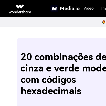
Media.io
Vídeo
Im
20 combinações d
cinza e verde mod
com códigos
hexadecimais