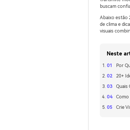
buscam confia
Abaixo estão 
de clima e dic
visuais combi
Neste ar
Por Q
20+ Id
Quais
Como U
Crie V