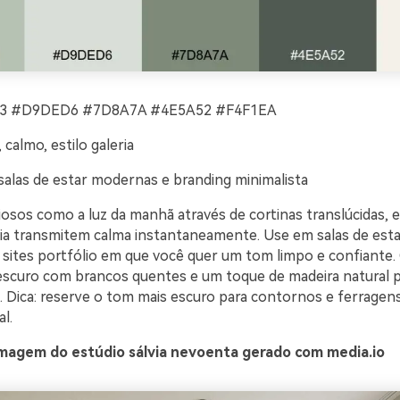
3 #D9DED6 #7D8A7A #4E5A52 #F4F1EA
 calmo, estilo galeria
salas de estar modernas e branding minimalista
iosos como a luz da manhã através de cortinas translúcidas, 
via transmitem calma instantaneamente. Use em salas de esta
sites portfólio em que você quer um tom limpo e confiante
escuro com brancos quentes e um toque de madeira natural p
. Dica: reserve o tom mais escuro para contornos e ferragens
al.
magem do estúdio sálvia nevoenta gerado com media.io