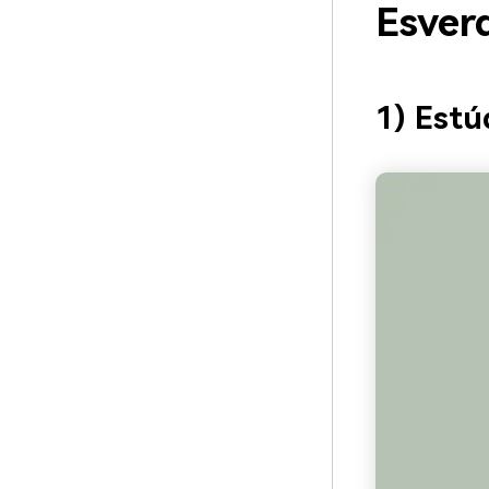
Esver
1) Estú