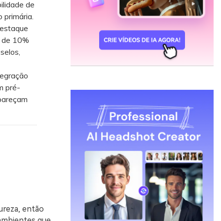
ilidade de
 primária.
destaque
s de 10%
selos,
tegração
m pré-
 pareçam
ureza, então
 ambientes que