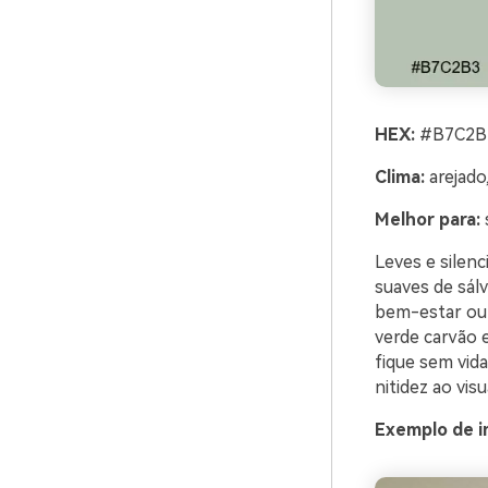
HEX:
#B7C2B
Clima:
arejado,
Melhor para:
Leves e silenc
suaves de sál
bem-estar ou 
verde carvão 
fique sem vida
nitidez ao visu
Exemplo de i