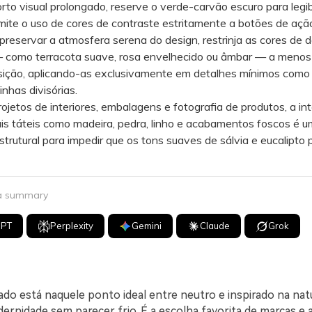
rto visual prolongado, reserve o verde-carvão escuro para legib
imite o uso de cores de contraste estritamente a botões de ação
eservar a atmosfera serena do design, restrinja as cores de 
 como terracota suave, rosa envelhecido ou âmbar — a meno
ição, aplicando-as exclusivamente em detalhes mínimos como 
inhas divisórias.
tos de interiores, embalagens e fotografia de produtos, a in
is táteis como madeira, pedra, linho e acabamentos foscos é u
estrutural para impedir que os tons suaves de sálvia e eucalipto
 a summary
GPT
Perplexity
Gemini
Claude
Grok
ado está naquele ponto ideal entre neutro e inspirado na nat
ernidade sem parecer frio. É a escolha favorita de marcas e