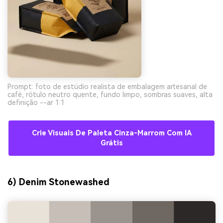
Prompt: foto de estúdio realista de embalagem artesanal de
café, rótulo neutro quente, fundo limpo, sombras suaves, alta
definição --ar 1:1
Crie Visuais De Paleta Cinza-Marrom Com IA
Grátis
6) Denim Stonewashed