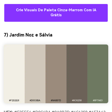
Crie Visuais De Paleta Cinza-Marrom Com IA
Grátis
7) Jardim Noz e Sálvia