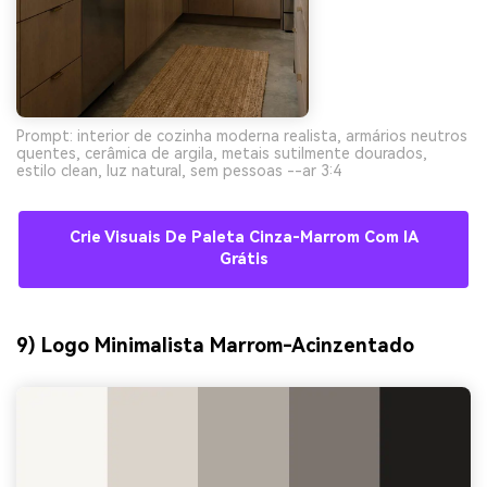
Prompt: interior de cozinha moderna realista, armários neutros
quentes, cerâmica de argila, metais sutilmente dourados,
estilo clean, luz natural, sem pessoas --ar 3:4
Crie Visuais De Paleta Cinza-Marrom Com IA
Grátis
9) Logo Minimalista Marrom-Acinzentado