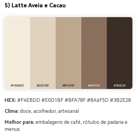
5) Latte Aveia e Cacau
HEX:
#F4EBDD #E0D1BF #BFA78F #8A6F5D #3B2E28
Clima:
doce, acolhedor, artesanal
Melhor para:
embalagens de café, rótulos de padaria e
menus