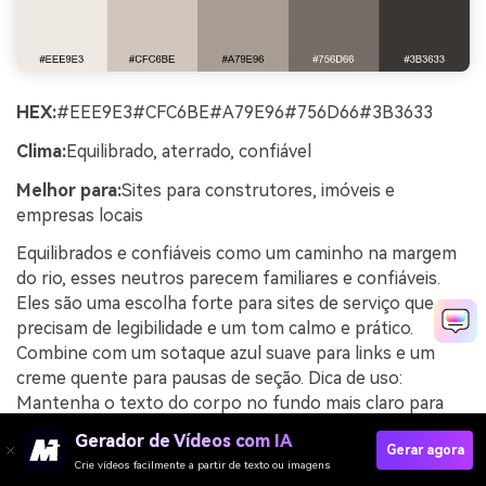
HEX:
#EEE9E3#CFC6BE#A79E96#756D66#3B3633
Clima:
Equilibrado, aterrado, confiável
Melhor para:
Sites para construtores, imóveis e
empresas locais
Equilibrados e confiáveis como um caminho na margem
do rio, esses neutros parecem familiares e confiáveis.
Eles são uma escolha forte para sites de serviço que
precisam de legibilidade e um tom calmo e prático.
Combine com um sotaque azul suave para links e um
creme quente para pausas de seção. Dica de uso:
Mantenha o texto do corpo no fundo mais claro para
manter o contraste em páginas longas.
Gerador de Vídeos com IA
Gerar agora
Exemplo de imagem de neutros de margem do rio
Crie vídeos facilmente a partir de texto ou imagens