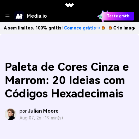
Media.io
Teste grátis
mites. 100% grátis!
Comece grátis→
Crie imagens com IA s
Paleta de Cores Cinza e
Marrom: 20 Ideias com
Códigos Hexadecimais
Julian Moore
por
Aug 07, 26 ·
19 min(s)