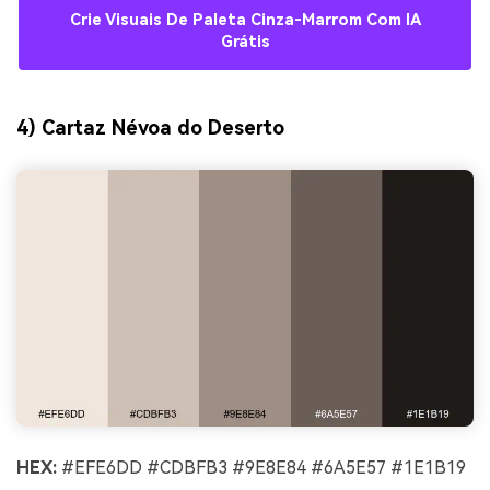
Crie Visuais De Paleta Cinza-Marrom Com IA
Grátis
4) Cartaz Névoa do Deserto
HEX:
#EFE6DD #CDBFB3 #9E8E84 #6A5E57 #1E1B19