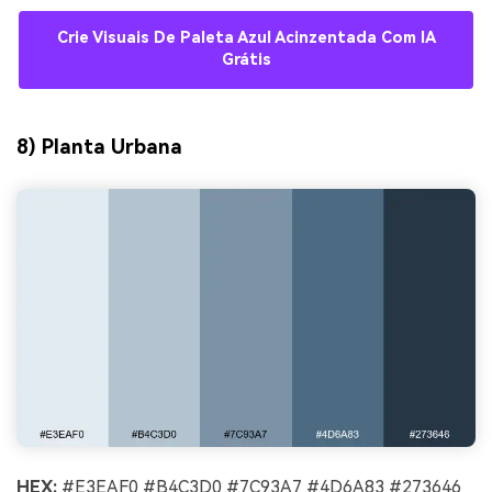
Crie Visuais De Paleta Azul Acinzentada Com IA
Grátis
8) Planta Urbana
HEX:
#E3EAF0 #B4C3D0 #7C93A7 #4D6A83 #273646