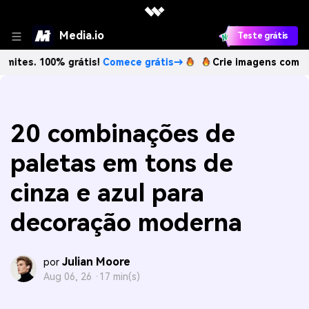
Media.io
Teste grátis
00% grátis!
Comece grátis→
Crie imagens com IA sem limit
20 combinações de
paletas em tons de
cinza e azul para
decoração moderna
Julian Moore
por
Aug 06, 26 ·
17 min(s)