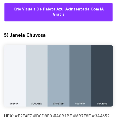
100% grátis!
Crie Visuais De Paleta Azul Acinzentada Com IA
Grátis
Comece Grátis →
5) Janela Chuvosa
HEX:
#F2F4F7 #D0D8E0 #A0B1BF #6B7F8F #3A4652