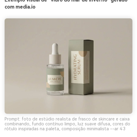
com media.io
Prompt: foto de estúdio realista de frasco de skincare e caixa
combinando, fundo contínuo limpo, luz suave difusa, cores do
rótulo inspiradas na paleta, composição minimalista --ar 4:3