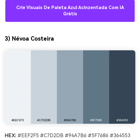
Crie Visuais De Paleta Azul Acinzentada Com IA
Grátis
3) Névoa Costeira
HEX:
#EEF2F5 #C7D2DB #94A7B6 #5F7686 #364553