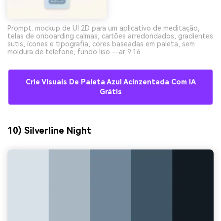
Prompt: mockup de UI 2D para um aplicativo de meditação,
telas de onboarding calmas, cartões arredondados, gradientes
sutis, ícones e tipografia, cores baseadas em paleta, sem
moldura de telefone, fundo liso --ar 9:16
Crie Visuais De Paleta Azul Acinzentada Com IA
Grátis
10) Silverline Night