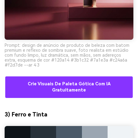
Prompt: design de anúncio de produto de beleza com batom
premium e reflexo de sombra suave, foto realista em estúdio
com fundo limpo, luz dramática, sem mãos, sem adereços
extra, esquema de cor #120a14 #3b1c32 #7a1e3a #c24a6a
#f2d7de --ar 4:3
Crie Visuais De Paleta Gótica Com IA
Gratuitamente
3) Ferro e Tinta