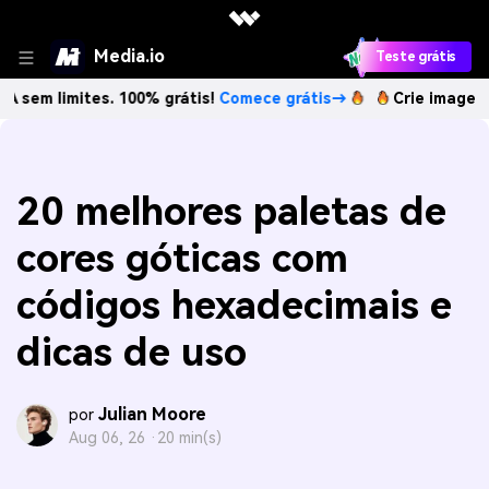
Media.io
Teste grátis
mites. 100% grátis!
Comece grátis→
Crie imagens com IA s
20 melhores paletas de
cores góticas com
códigos hexadecimais e
dicas de uso
Julian Moore
por
Aug 06, 26 ·
20 min(s)