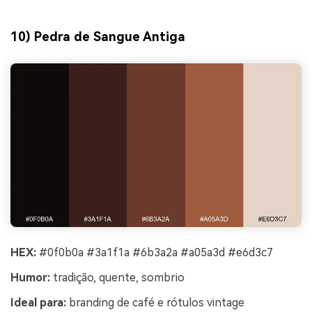
10) Pedra de Sangue Antiga
HEX:
#0f0b0a #3a1f1a #6b3a2a #a05a3d #e6d3c7
Humor:
tradição, quente, sombrio
Ideal para:
branding de café e rótulos vintage