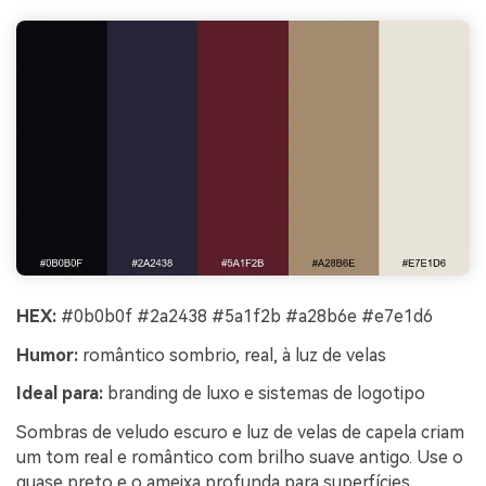
HEX:
#0b0b0f #2a2438 #5a1f2b #a28b6e #e7e1d6
Humor:
romântico sombrio, real, à luz de velas
Ideal para:
branding de luxo e sistemas de logotipo
Sombras de veludo escuro e luz de velas de capela criam
um tom real e romântico com brilho suave antigo. Use o
quase preto e o ameixa profunda para superfícies