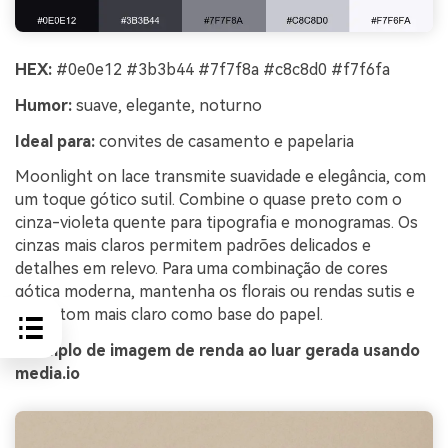
HEX:
#0e0e12 #3b3b44 #7f7f8a #c8c8d0 #f7f6fa
Humor:
suave, elegante, noturno
Ideal para:
convites de casamento e papelaria
Moonlight on lace transmite suavidade e elegância, com
um toque gótico sutil. Combine o quase preto com o
cinza-violeta quente para tipografia e monogramas. Os
cinzas mais claros permitem padrões delicados e
detalhes em relevo. Para uma combinação de cores
gótica moderna, mantenha os florais ou rendas sutis e
use o tom mais claro como base do papel.
Exemplo de imagem de renda ao luar gerada usando
media.io