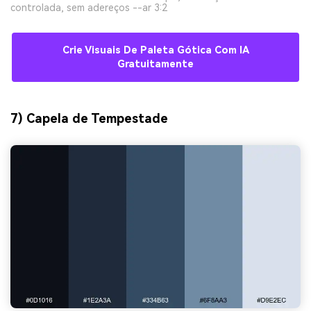
controlada, sem adereços --ar 3:2
Crie Visuais De Paleta Gótica Com IA
Gratuitamente
7) Capela de Tempestade