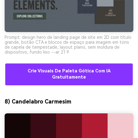
Prompt: design hero de landing page de site em 2D com título
grande, botão CTA e blocos de espaço para imagem em tons
de capela de tempestade, layout plano, sem moldura de
dispositivo, fundo liso --ar 21:9
Crie Visuais De Paleta Gótica Com IA
Gratuitamente
8) Candelabro Carmesim