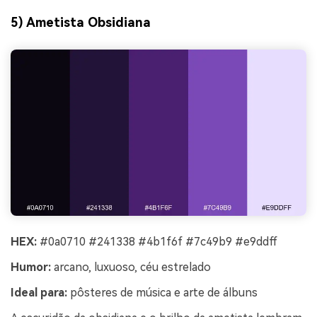
5) Ametista Obsidiana
HEX:
#0a0710 #241338 #4b1f6f #7c49b9 #e9ddff
Humor:
arcano, luxuoso, céu estrelado
Ideal para:
pôsteres de música e arte de álbuns