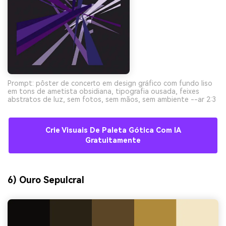
Prompt: pôster de concerto em design gráfico com fundo liso
em tons de ametista obsidiana, tipografia ousada, feixes
abstratos de luz, sem fotos, sem mãos, sem ambiente --ar 2:3
Crie Visuais De Paleta Gótica Com IA
Gratuitamente
6) Ouro Sepulcral