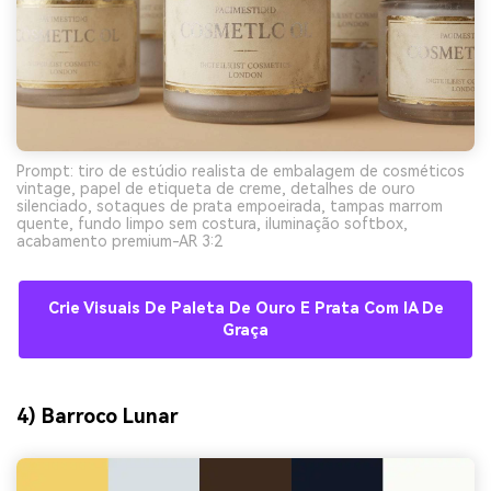
Prompt: tiro de estúdio realista de embalagem de cosméticos
vintage, papel de etiqueta de creme, detalhes de ouro
silenciado, sotaques de prata empoeirada, tampas marrom
quente, fundo limpo sem costura, iluminação softbox,
acabamento premium-AR 3:2
Crie Visuais De Paleta De Ouro E Prata Com IA De
Graça
4) Barroco Lunar