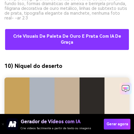
fundo liso, formas dramáticas de ameixa e berinjela profunda,
filigrana decorativa de ouro metálico, linhas de subtexto sutis
de prata, tipografia elegante da manchete, nenhuma foto
real- -ar 2:3
Crie Visuais De Paleta De Ouro E Prata Com IA De
Graça
10) Níquel do deserto
Gerador de Vídeos com IA
Gerar agora
Crie vídeos facilmente a partir de texto ou imagens