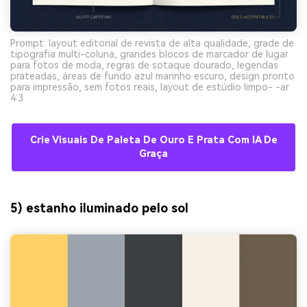
Prompt: layout editorial de revista de alta qualidade, grade de
tipografia multi-coluna, grandes blocos de marcador de lugar
para fotos de moda, regras de sotaque dourado, legendas
prateadas, áreas de fundo azul marinho escuro, design pronto
para impressão, sem fotos reais, layout de estúdio limpo- -ar
4:3
Crie Visuais De Paleta De Ouro E Prata Com IA De
Graça
5) estanho iluminado pelo sol