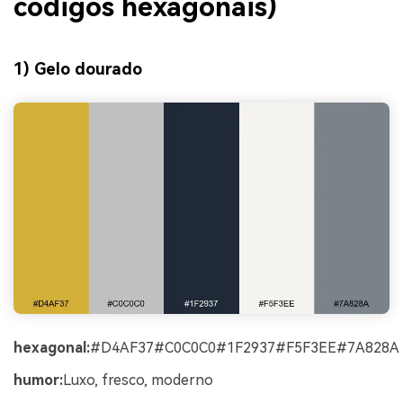
códigos hexagonais)
1) Gelo dourado
hexagonal:
#D4AF37#C0C0C0#1F2937#F5F3EE#7A828A
humor:
Luxo, fresco, moderno