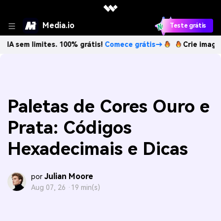
Media.io
Teste grátis
imites. 100% grátis!
Comece grátis→
Crie imagens com IA 
Paletas de Cores Ouro e
Prata: Códigos
Hexadecimais e Dicas
Julian Moore
por
Aug 07, 26 ·
19 min(s)