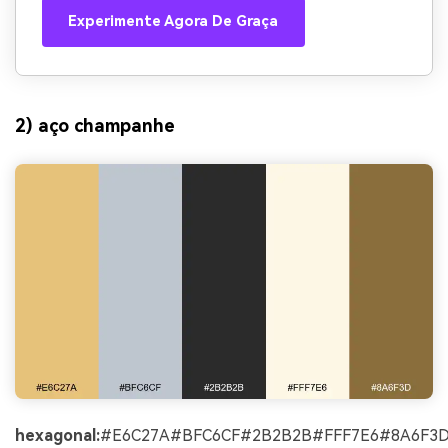
Experimente Agora De Graça
2) aço champanhe
hexagonal:
#E6C27A#BFC6CF#2B2B2B#FFF7E6#8A6F3