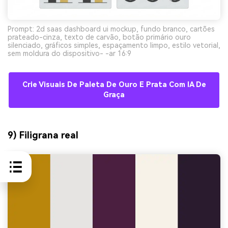
Prompt: 2d saas dashboard ui mockup, fundo branco, cartões
prateado-cinza, texto de carvão, botão primário ouro
silenciado, gráficos simples, espaçamento limpo, estilo vetorial,
sem moldura do dispositivo- -ar 16:9
Crie Visuais De Paleta De Ouro E Prata Com IA De
Graça
9) Filigrana real