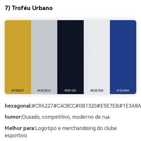
7) Troféu Urbano
hexagonal:
#C9A227#C4C8CC#0B1320#E5E7EB#1E3A8
humor:
Ousado, competitivo, moderno de rua
Melhor para:
Logotipo e merchandising do clube
esportivo