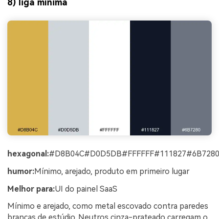
8) liga mínima
hexagonal:
#D8B04C#D0D5DB#FFFFFF#111827#6B728
humor:
Mínimo, arejado, produto em primeiro lugar
Melhor para:
UI do painel SaaS
Mínimo e arejado, como metal escovado contra paredes
brancas de estúdio. Neutros cinza-prateado carregam o