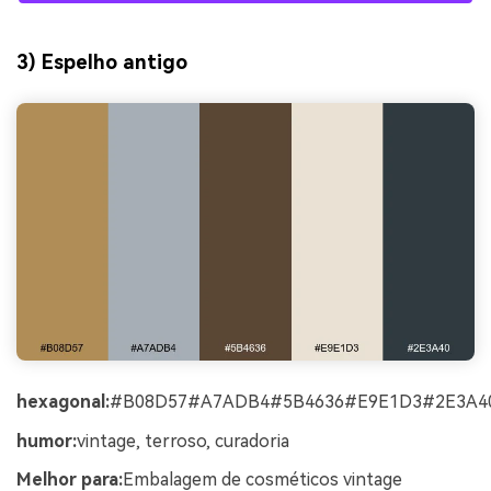
3) Espelho antigo
hexagonal:
#B08D57#A7ADB4#5B4636#E9E1D3#2E3A4
humor:
vintage, terroso, curadoria
Melhor para:
Embalagem de cosméticos vintage