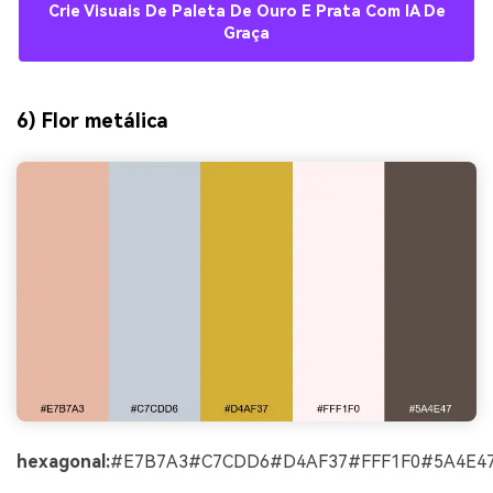
Crie Visuais De Paleta De Ouro E Prata Com IA De
Graça
6) Flor metálica
hexagonal:
#E7B7A3#C7CDD6#D4AF37#FFF1F0#5A4E4