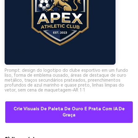
Prompt: design do logotipo do clube esportivo em um fundo
liso, forma de emblema ousado, áreas de destaque de ouro
metálico, traços secundários prateados, preenchimentos
profundos de azul marinho e quase preto, linhas limpas do
vetor, sem cena de maquetagem-AR 1:1
Crie Visuais De Paleta De Ouro E Prata Com IA De
Graça