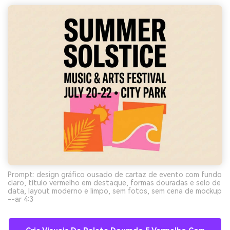
Prompt: design gráfico ousado de cartaz de evento com fundo
claro, título vermelho em destaque, formas douradas e selo de
data, layout moderno e limpo, sem fotos, sem cena de mockup
--ar 4:3