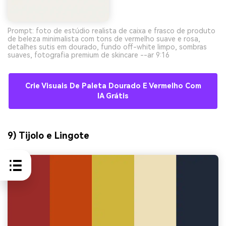
Prompt: foto de estúdio realista de caixa e frasco de produto
de beleza minimalista com tons de vermelho suave e rosa,
detalhes sutis em dourado, fundo off-white limpo, sombras
suaves, fotografia premium de skincare --ar 9:16
Crie Visuais De Paleta Dourado E Vermelho Com
IA Grátis
9) Tijolo e Lingote