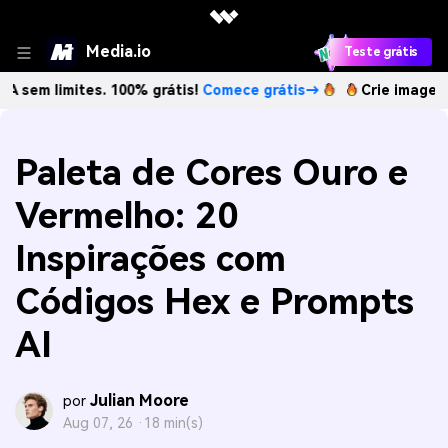
Media.io
Teste grátis
mites. 100% grátis!
Comece grátis→
Crie imagens com IA s
Paleta de Cores Ouro e
Vermelho: 20
Inspirações com
Códigos Hex e Prompts
AI
Julian Moore
por
Aug 07, 26 ·
18 min(s)