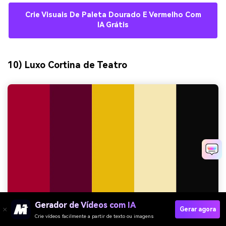
Crie Visuais De Paleta Dourado E Vermelho Com
IA Grátis
10) Luxo Cortina de Teatro
Gerador de Vídeos com IA
Gerar agora
Crie vídeos facilmente a partir de texto ou imagens
HEX:
#A4002D #5C0029 #E5B80B #F4E7B2 #0A0A0B