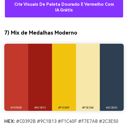
Crie Visuais De Paleta Dourado E Vermelho Com
IA Grátis
7) Mix de Medalhas Moderno
HEX:
#C0392B #9C1B13 #F1C40F #F7E7A8 #2C3E50