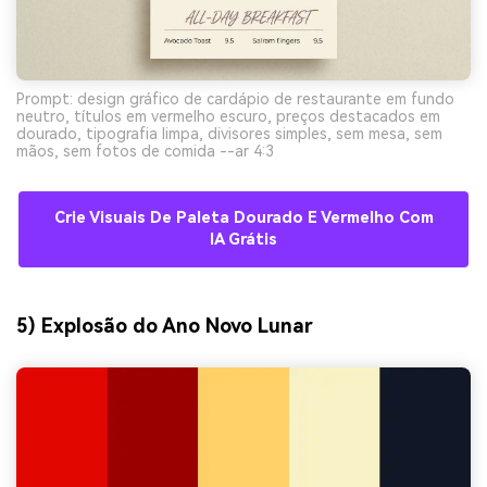
Prompt: design gráfico de cardápio de restaurante em fundo
neutro, títulos em vermelho escuro, preços destacados em
dourado, tipografia limpa, divisores simples, sem mesa, sem
mãos, sem fotos de comida --ar 4:3
Crie Visuais De Paleta Dourado E Vermelho Com
IA Grátis
5) Explosão do Ano Novo Lunar