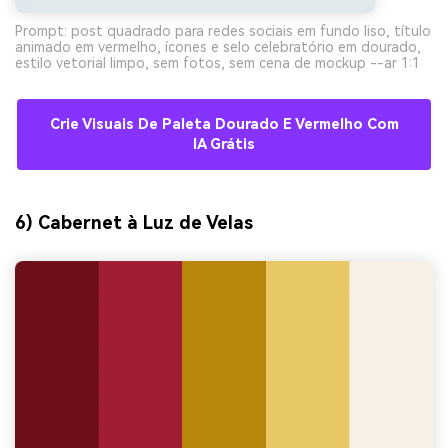
Prompt: post quadrado para redes sociais em fundo liso, título
animado em vermelho, ícones e selo celebratório em dourado,
estilo vetorial limpo, sem fotos, sem cena de mockup --ar 1:1
Crie Visuais De Paleta Dourado E Vermelho Com
IA Grátis
6) Cabernet à Luz de Velas