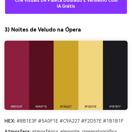
Crie Visuais De Paleta Dourado E Vermelho Com
IA Grátis
3) Noites de Veludo na Ópera
HEX:
#8B1E3F #5A0F1E #C9A227 #F2D57E #1B1B1F
Atmosfera:
atmosférica, elegante, cinematográfica