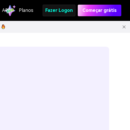
API
Planos
Fazer Logon
Começar grátis