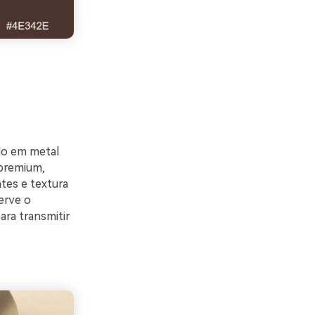
ndo em metal
 premium,
tes e textura
erve o
ra transmitir