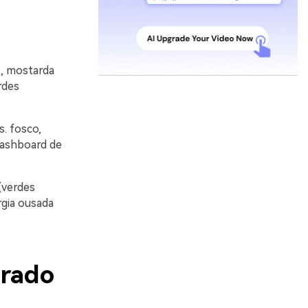
, mostarda
rdes
s. fosco,
 dashboard de
(verdes
rgia ousada
urado