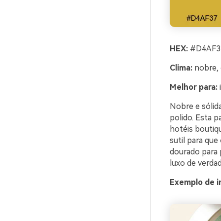
HEX:
#D4AF37
Clima:
nobre, 
Melhor para:
Nobre e sólida
polido. Esta 
hotéis boutiq
sutil para que
dourado para 
luxo de verdad
Exemplo de i