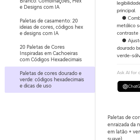
Branco: Combinações, Hex
legibilida
e Designs com IA
principal.
● Combine
Paletas de casamento: 20
metálico s
ideias de cores, códigos hex
contraste 
e designs com IA
● Ajuste a
20 Paletas de Cores
dourado br
Inspiradas em Cachoeiras
verde-sálv
com Códigos Hexadecimais
Ask AI for
Paletas de cores dourado e
verde: códigos hexadecimais
e dicas de uso
Chat
Paletas de co
enraizada da n
em latão + ve
suave).