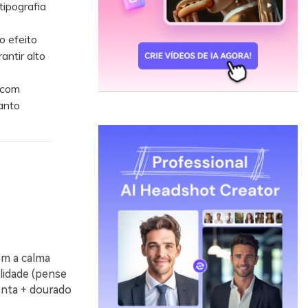
tipografia
o efeito
antir alto
 com
anto
om a calma
lidade (pense
nta + dourado