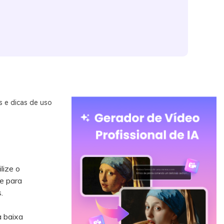
s e dicas de uso
lize o
e para
.
à baixa