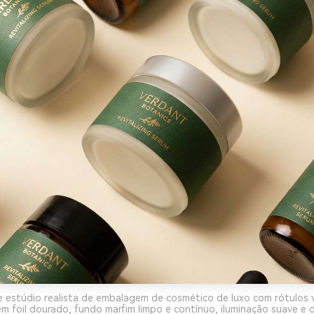
e estúdio realista de embalagem de cosmético de luxo com rótulos 
em foil dourado, fundo marfim limpo e contínuo, iluminação suave e d