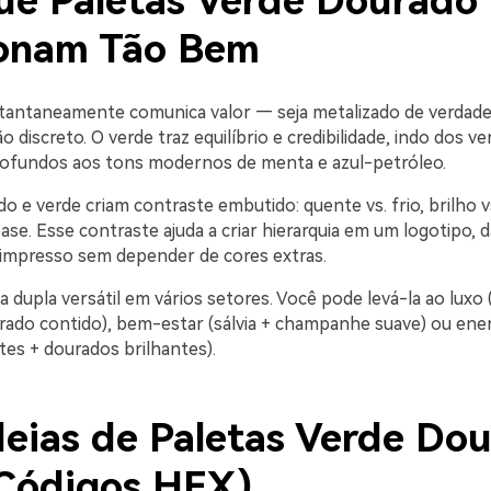
ue Paletas Verde Dourado
onam Tão Bem
tantaneamente comunica valor — seja metalizado de verdade
o discreto. O verde traz equilíbrio e credibilidade, indo dos ve
profundos aos tons modernos de menta e azul-petróleo.
o e verde criam contraste embutido: quente vs. frio, brilho v
ase. Esse contraste ajuda a criar hierarquia em um logotipo,
 impresso sem depender de cores extras.
dupla versátil em vários setores. Você pode levá-la ao luxo 
rado contido), bem-estar (sálvia + champanhe suave) ou ene
tes + dourados brilhantes).
deias de Paletas Verde Do
Códigos HEX)