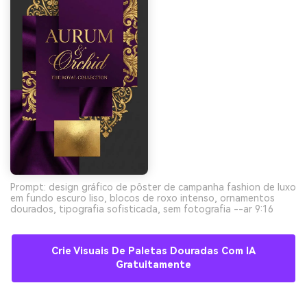
Prompt: design gráfico de pôster de campanha fashion de luxo
em fundo escuro liso, blocos de roxo intenso, ornamentos
dourados, tipografia sofisticada, sem fotografia --ar 9:16
Crie Visuais De Paletas Douradas Com IA
Gratuitamente