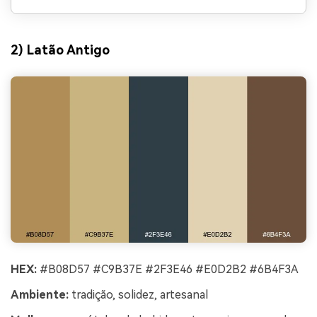
2) Latão Antigo
HEX:
#B08D57 #C9B37E #2F3E46 #E0D2B2 #6B4F3A
Ambiente:
tradição, solidez, artesanal