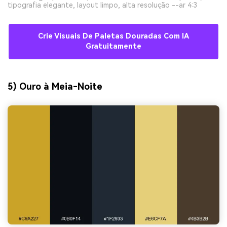
tipografia elegante, layout limpo, alta resolução --ar 4:3
Crie Visuais De Paletas Douradas Com IA
Gratuitamente
5) Ouro à Meia-Noite