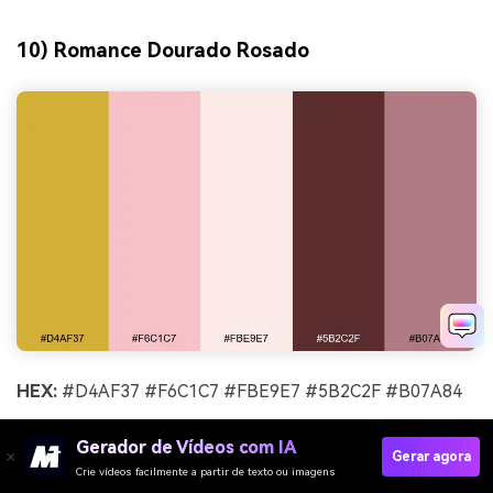
10) Romance Dourado Rosado
HEX:
#D4AF37 #F6C1C7 #FBE9E7 #5B2C2F #B07A84
Ambiente:
romântico, delicado, divertido
Gerador de Vídeos com IA
Gerar agora
Melhor para:
lançamentos de beleza, eventos de
Crie vídeos facilmente a partir de texto ou imagens