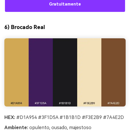
Gratuitamente
6) Brocado Real
HEX:
#D1A954 #3F1D5A #1B1B1D #F3E2B9 #7A4E2D
Ambiente:
opulento, ousado, majestoso