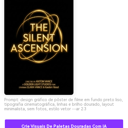
Prompt: design gráfico de pôster de filme em fundo preto liso,
tipografia cinematográfica, linhas e brilho dourado, layout
minimalista, sem fotos, estilo vetor --ar 2:3
Crie Visuais De Paletas Douradas Com IA