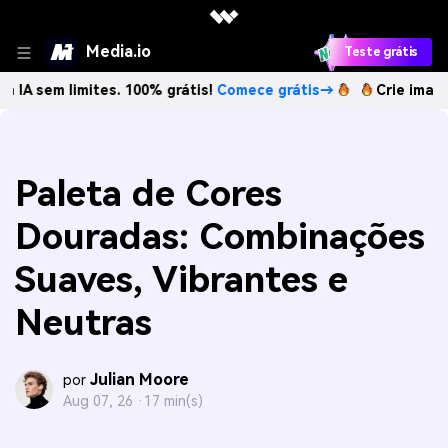
Media.io
Teste grátis
limites. 100% grátis!
Comece grátis→
Crie imagens com IA
Paleta de Cores
Douradas: Combinações
Suaves, Vibrantes e
Neutras
Julian Moore
por
Aug 07, 26 ·
17 min(s)