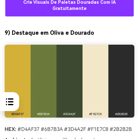
Crie Visuais De Paletas Douradas Com IA
Gratuitamente
9) Destaque em Oliva e Dourado
HEX:
#D4AF37 #6B7B3A #3D4A2F #F1E7C8 #2B2B2B