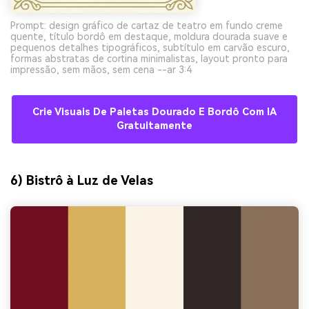
Prompt: design gráfico de cartaz de teatro em fundo creme
quente, título bordô em destaque, moldura dourada suave e
pequenos detalhes tipográficos, subtítulo em carvão escuro,
formas abstratas de cortina minimalistas, layout pronto para
impressão, sem mãos, sem cena --ar 3:4
Crie Visuais De Paletas Dourado E Bordô Com IA
Gratuitamente
6) Bistrô à Luz de Velas