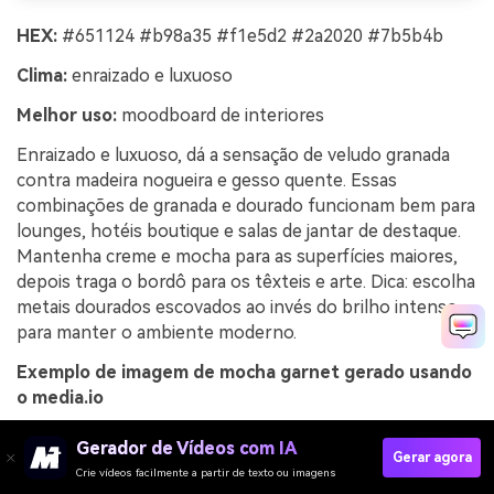
HEX:
#651124 #b98a35 #f1e5d2 #2a2020 #7b5b4b
Clima:
enraizado e luxuoso
Melhor uso:
moodboard de interiores
Enraizado e luxuoso, dá a sensação de veludo granada
contra madeira nogueira e gesso quente. Essas
combinações de granada e dourado funcionam bem para
lounges, hotéis boutique e salas de jantar de destaque.
Mantenha creme e mocha para as superfícies maiores,
depois traga o bordô para os têxteis e arte. Dica: escolha
metais dourados escovados ao invés do brilho intenso
para manter o ambiente moderno.
Exemplo de imagem de mocha garnet gerado usando
o media.io
Gerador de Vídeos com IA
Gerar agora
Crie vídeos facilmente a partir de texto ou imagens