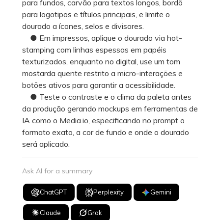
para fundos, carvão para textos longos, bordô
para logotipos e títulos principais, e limite o
dourado a ícones, selos e divisores.
● Em impressos, aplique o dourado via hot-
stamping com linhas espessas em papéis
texturizados, enquanto no digital, use um tom
mostarda quente restrito a micro-interações e
botões ativos para garantir a acessibilidade.
● Teste o contraste e o clima da paleta antes
da produção gerando mockups em ferramentas de
IA como o Media.io, especificando no prompt o
formato exato, a cor de fundo e onde o dourado
será aplicado.
Ask AI for a summary
ChatGPT
Perplexity
Gemini
Claude
Grok