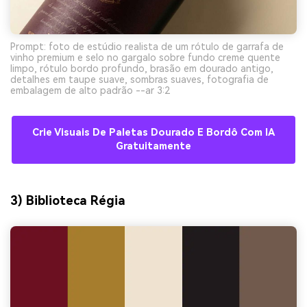
Prompt: foto de estúdio realista de um rótulo de garrafa de
vinho premium e selo no gargalo sobre fundo creme quente
limpo, rótulo bordo profundo, brasão em dourado antigo,
detalhes em taupe suave, sombras suaves, fotografia de
embalagem de alto padrão --ar 3:2
Crie Visuais De Paletas Dourado E Bordô Com IA
Gratuitamente
3) Biblioteca Régia