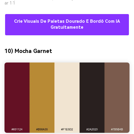
ar 1:1
Crie Visuais De Paletas Dourado E Bordô Com IA
Gratuitamente
10) Mocha Garnet