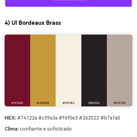
4) UI Bordeaux Brass
HEX:
#74122a #c59a3a #f6f0e3 #262022 #b7a7a0
Clima:
confiante e sofisticado