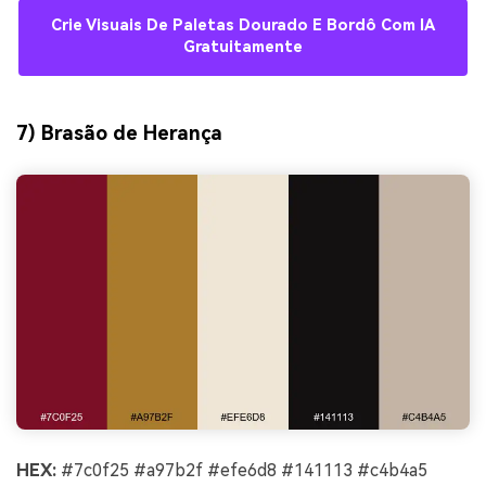
Crie Visuais De Paletas Dourado E Bordô Com IA
Gratuitamente
7) Brasão de Herança
HEX:
#7c0f25 #a97b2f #efe6d8 #141113 #c4b4a5