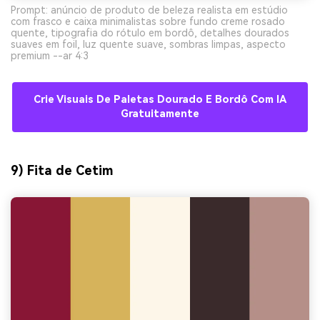
Prompt: anúncio de produto de beleza realista em estúdio
com frasco e caixa minimalistas sobre fundo creme rosado
quente, tipografia do rótulo em bordô, detalhes dourados
suaves em foil, luz quente suave, sombras limpas, aspecto
premium --ar 4:3
Crie Visuais De Paletas Dourado E Bordô Com IA
Gratuitamente
9) Fita de Cetim