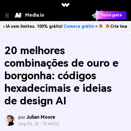
Media.io
Teste grátis
limites. 100% grátis!
Comece grátis→
Crie imagens com IA
20 melhores
combinações de ouro e
borgonha: códigos
hexadecimais e ideias
de design AI
Julian Moore
por
Aug 04, 26 ·
18 min(s)