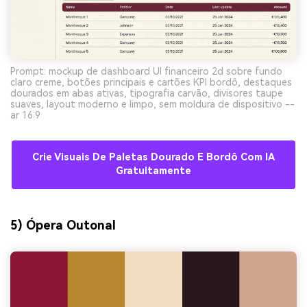
Prompt: mockup de dashboard UI financeiro 2d sobre fundo
claro creme, botões principais e cartões KPI bordô, destaques
dourados em abas ativas, tipografia carvão, divisores taupe
suaves, layout moderno e limpo, sem moldura de dispositivo --
ar 16:9
Crie Visuais De Paletas Dourado E Bordô Com IA
Gratuitamente
5) Ópera Outonal