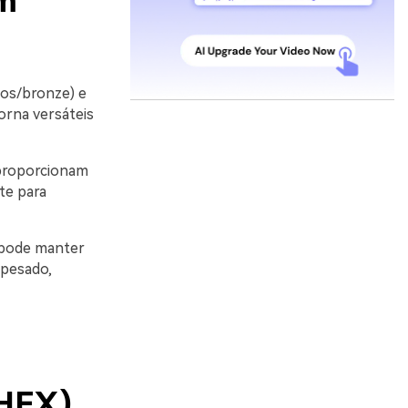
m
os/bronze) e
orna versáteis
 proporcionam
te para
 pode manter
 pesado,
HEX)