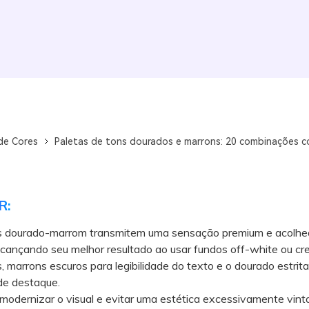
de Cores
Paletas de tons dourados e marrons: 20 combinações 
R:
s dourado-marrom transmitem uma sensação premium e acolh
lcançando seu melhor resultado ao usar fundos off-white ou c
s, marrons escuros para legibilidade do texto e o dourado estri
de destaque.
dernizar o visual e evitar uma estética excessivamente vint