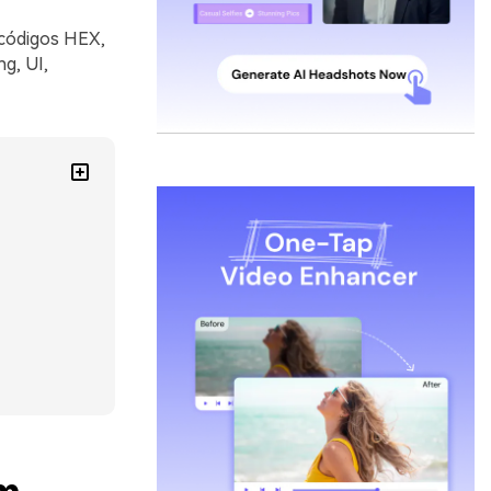
 códigos HEX,
g, UI,