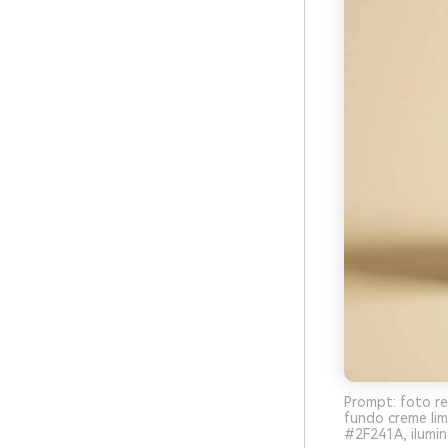
Prompt: foto r
fundo creme li
#2F241A, ilumin