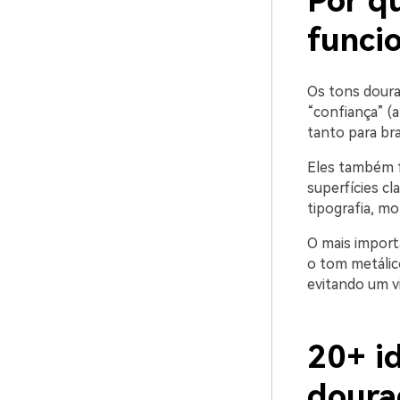
Por q
funci
Os tons doura
“confiança” (
tanto para br
Eles também f
superfícies cl
tipografia, mo
O mais import
o tom metálic
evitando um vi
20+ id
doura