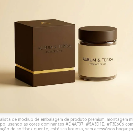
ealista de mockup de embalagem de produto premium, montagem mi
mpo, usando as cores dominantes #D4AF37, #5A3D1E, #F3E6C6 com t
ação de softbox quente, estética luxuosa, sem acessórios bagunça