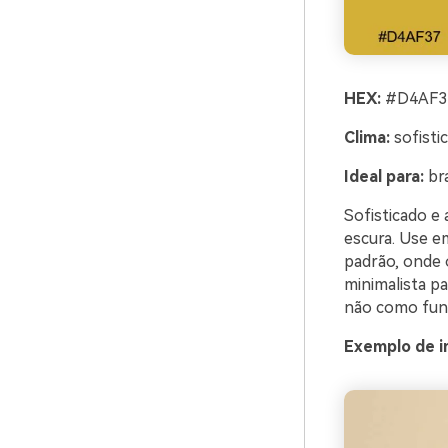
HEX:
#D4AF37
Clima:
sofisti
Ideal para:
br
Sofisticado e
escura. Use e
padrão, onde 
minimalista p
não como fund
Exemplo de i