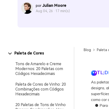
Julian Moore
por
Aug 04, 26 ·
17 min(s)
Blog
Paleta 
Paleta de Cores
Tons de Amarelo e Creme
Modernos: 20 Paletas com
TL;D
Códigos Hexadecimais
As paleta
Paleta de Cores de Vinho: 20
designs, a
Combinações com Códigos
superfície
Hexadecimais
como cor 
20 Paletas de Tons de Vinho
● Para mo