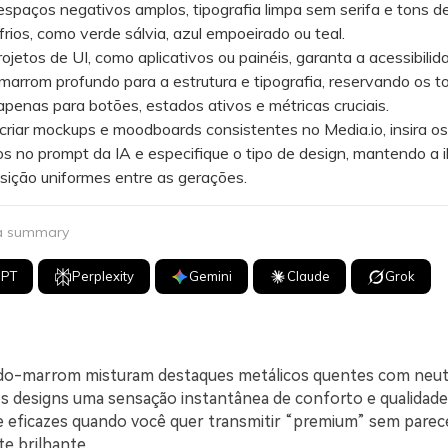
espaços negativos amplos, tipografia limpa sem serifa e tons d
frios, como verde sálvia, azul empoeirado ou teal.
tos de UI, como aplicativos ou painéis, garanta a acessibilid
marrom profundo para a estrutura e tipografia, reservando os t
penas para botões, estados ativos e métricas cruciais.
iar mockups e moodboards consistentes no Media.io, insira os
 no prompt da IA e especifique o tipo de design, mantendo a 
sição uniformes entre as gerações.
 a summary
GPT
Perplexity
Gemini
Claude
Grok
do-marrom misturam destaques metálicos quentes com neut
s designs uma sensação instantânea de conforto e qualidade
 eficazes quando você quer transmitir “premium” sem parece
e brilhante.