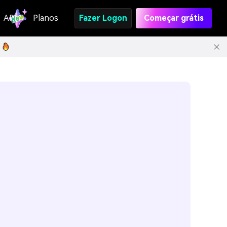
API
Planos
Fazer Logon
Começar grátis