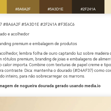
 #8A6A2F #5A3D1E #2F241A #F3E6C6
cado e acolhedor
anding premium e embalagem de produtos
 acolhedor, lembra folha de ouro captando luz sobre madeira 
m rótulos premium, branding de joias e embalagens de alimen
o calor importa. Combine com texturas de papel creme e tipo
ara contraste. Dica: mantenha o dourado (#D4AF37) como cor
o inteiro, para não sobrecarregar os marrons.
magem de nogueira dourada gerado usando media.io