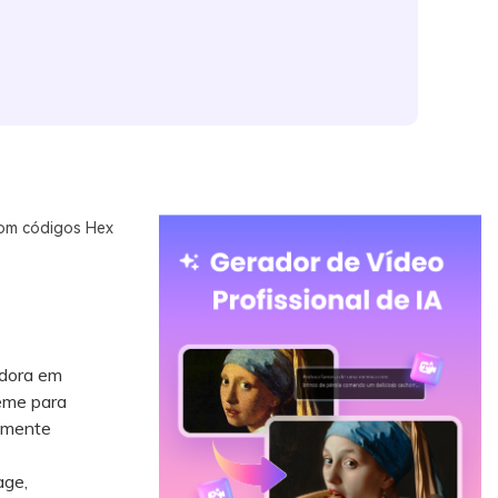
com códigos Hex
edora em
reme para
tamente
age,