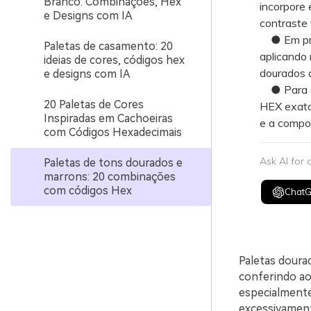
Branco: Combinações, Hex
incorpore 
e Designs com IA
contraste 
● Em proje
Paletas de casamento: 20
aplicando 
ideias de cores, códigos hex
dourados a
e designs com IA
● Para cr
20 Paletas de Cores
HEX exatos
Inspiradas em Cachoeiras
e a compo
com Códigos Hexadecimais
Ask AI for
Paletas de tons dourados e
marrons: 20 combinações
com códigos Hex
Chat
Paletas doura
conferindo ao
especialmente
excessivament