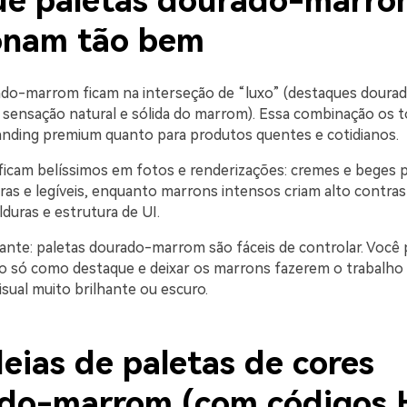
ue paletas dourado-marro
onam tão bem
do-marrom ficam na interseção de “luxo” (destaques dourad
a sensação natural e sólida do marrom). Essa combinação os t
anding premium quanto para produtos quentes e cotidianos.
icam belíssimos em fotos e renderizações: cremes e beges
aras e legíveis, enquanto marrons intensos criam alto contras
lduras e estrutura de UI.
ante: paletas dourado-marrom são fáceis de controlar. Você
o só como destaque e deixar os marrons fazerem o trabalho
sual muito brilhante ou escuro.
eias de paletas de cores
do-marrom (com códigos 