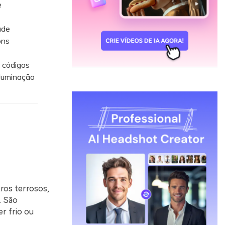
e
ade
ons
 códigos
iluminação
ros terrosos,
. São
r frio ou