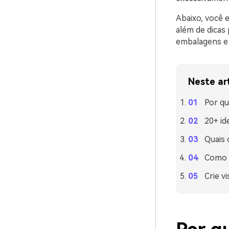
Abaixo, você 
além de dicas 
embalagens e v
Neste ar
Por q
20+ id
Quais
Como u
Crie v