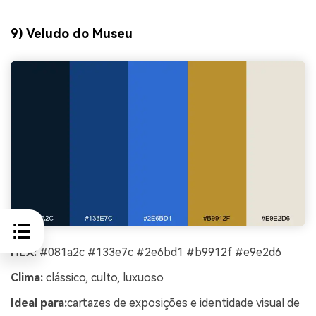
9) Veludo do Museu
HEX:
#081a2c #133e7c #2e6bd1 #b9912f #e9e2d6
Clima:
clássico, culto, luxuoso
Ideal para:
cartazes de exposições e identidade visual de