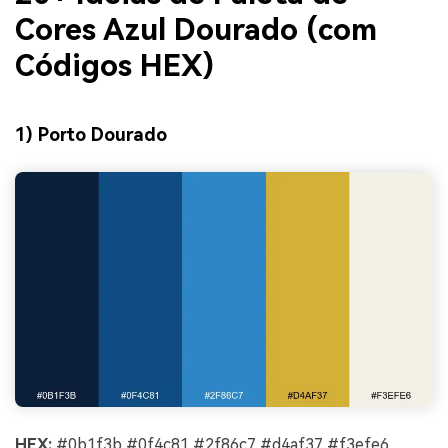
Cores Azul Dourado (com
Códigos HEX)
1) Porto Dourado
HEX:
#0b1f3b #0f4c81 #2f86c7 #d4af37 #f3efe6