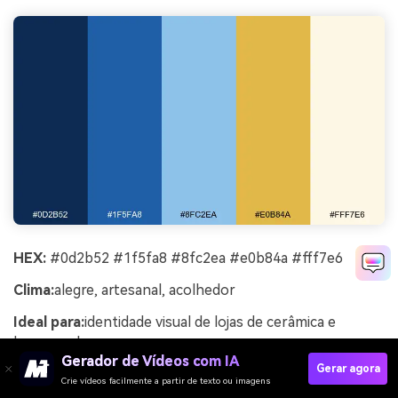
HEX:
#0d2b52 #1f5fa8 #8fc2ea #e0b84a #fff7e6
Clima:
alegre, artesanal, acolhedor
Ideal para:
identidade visual de lojas de cerâmica e
banners de e-commerce
Gerador de Vídeos com IA
Gerar agora
Alegre e artesanal, lembra os azuis de Delft com um
Crie vídeos facilmente a partir de texto ou imagens
esmalte quente iluminado pelo sol. O fundo cremoso