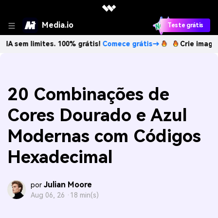
Media.io
Teste grátis
imites. 100% grátis!
Comece grátis→
Crie imagens com IA 
20 Combinações de
Cores Dourado e Azul
Modernas com Códigos
Hexadecimal
Julian Moore
por
Aug 06, 26 ·
18 min(s)