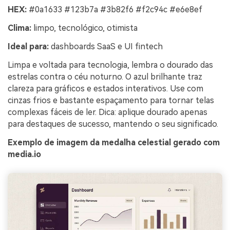
HEX:
#0a1633 #123b7a #3b82f6 #f2c94c #e6e8ef
Clima:
limpo, tecnológico, otimista
Ideal para:
dashboards SaaS e UI fintech
Limpa e voltada para tecnologia, lembra o dourado das
estrelas contra o céu noturno. O azul brilhante traz
clareza para gráficos e estados interativos. Use com
cinzas frios e bastante espaçamento para tornar telas
complexas fáceis de ler. Dica: aplique dourado apenas
para destaques de sucesso, mantendo o seu significado.
Exemplo de imagem da medalha celestial gerado com
media.io