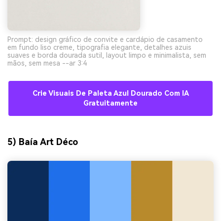
Prompt: design gráfico de convite e cardápio de casamento
em fundo liso creme, tipografia elegante, detalhes azuis
suaves e borda dourada sutil, layout limpo e minimalista, sem
mãos, sem mesa --ar 3:4
Crie Visuais De Paleta Azul Dourado Com IA
Gratuitamente
5) Baía Art Déco