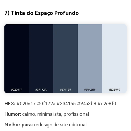
7) Tinta do Espaço Profundo
HEX:
#020617 #0f172a #334155 #94a3b8 #e2e8f0
Humor:
calmo, minimalista, profissional
Melhor para:
redesign de site editorial