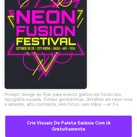
Prompt: design de flyer para evento gráfico em fundo liso,
tipografia ousada, formas geométricas, detalhes em neon rosa
e amarelo, alto contraste, sem fotos, sem mãos --ar 3:4
Crie Visuais De Paleta Galáxia Com IA
Gratuitamente