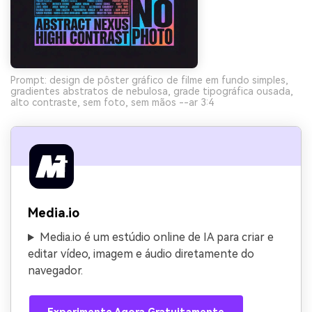
Prompt: design de pôster gráfico de filme em fundo simples,
gradientes abstratos de nebulosa, grade tipográfica ousada,
alto contraste, sem foto, sem mãos --ar 3:4
Media.io
Media.io é um estúdio online de IA para criar e
editar vídeo, imagem e áudio diretamente do
navegador.