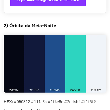
Experimente Agora Gratuitamente
2) Órbita da Meia-Noite
HEX:
#050812 #111a3a #1f4e8c #2dd4bf #f1f5f9