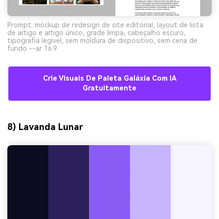
Prompt: mockup de redesign de site editorial, layout de lista
de artigo e artigo único, grade limpa, cabeçalho escuro,
tipografia legível, sem moldura de dispositivo, sem cena de
fundo --ar 16:9
Crie Visuais De Paleta Galáxia Com IA
Gratuitamente
8) Lavanda Lunar