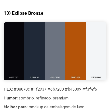
10) Eclipse Bronze
HEX:
#08070c #1f2937 #6b7280 #b45309 #f3f4f6
Humor:
sombrio, refinado, premium
Melhor para:
mockup de embalagem de luxo