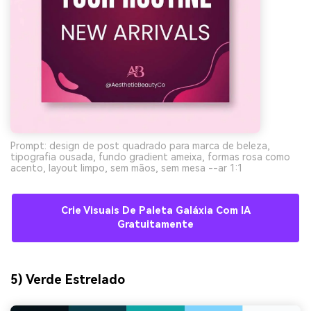
Prompt: design de post quadrado para marca de beleza,
tipografia ousada, fundo gradient ameixa, formas rosa como
acento, layout limpo, sem mãos, sem mesa --ar 1:1
Crie Visuais De Paleta Galáxia Com IA
Gratuitamente
5) Verde Estrelado