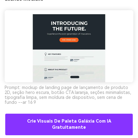
Prompt: mockup de landing page de lançamento de produto
2D, seção hero escura, botão CTA laranja, seções minimalistas,
tipografia limpa, sem moldura de dispositivo, sem cena de
fundo --ar 16:9
Crie Visuais De Paleta Galáxia Com IA
Gratuitamente