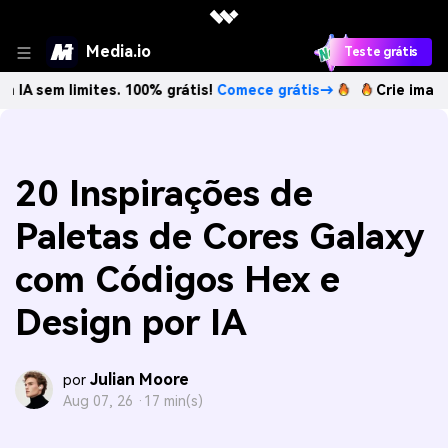
Media.io
Teste grátis
limites. 100% grátis!
Comece grátis→
Crie imagens com IA
20 Inspirações de
Paletas de Cores Galaxy
com Códigos Hex e
Design por IA
Julian Moore
por
Aug 07, 26 ·
17 min(s)