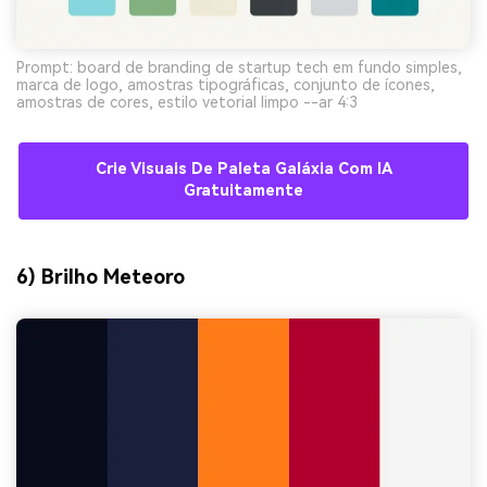
Prompt: board de branding de startup tech em fundo simples,
marca de logo, amostras tipográficas, conjunto de ícones,
amostras de cores, estilo vetorial limpo --ar 4:3
Crie Visuais De Paleta Galáxia Com IA
Gratuitamente
6) Brilho Meteoro