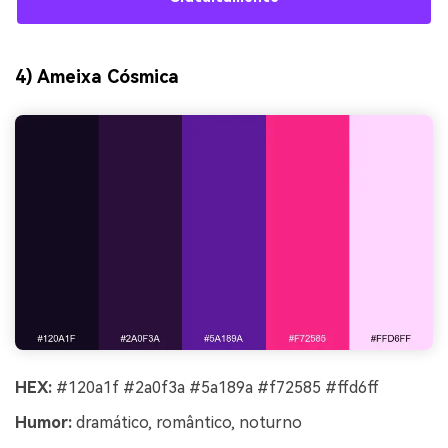
4) Ameixa Cósmica
HEX:
#120a1f #2a0f3a #5a189a #f72585 #ffd6ff
Humor:
dramático, romântico, noturno