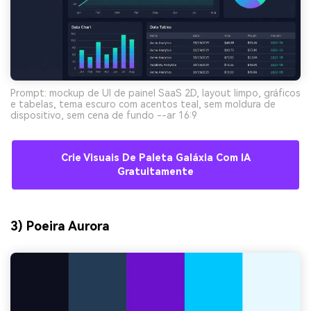
Prompt: mockup de UI de painel SaaS 2D, layout limpo, gráficos
e tabelas, tema escuro com acentos teal, sem moldura de
dispositivo, sem cena de fundo --ar 16:9
Crie Visuais De Paleta Galáxia Com IA
Gratuitamente
3) Poeira Aurora