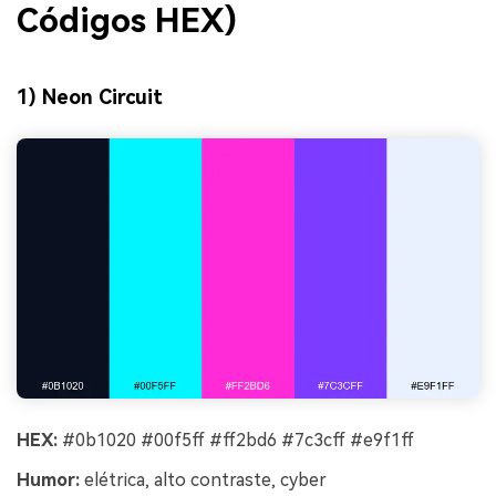
Códigos HEX)
1) Neon Circuit
HEX:
#0b1020 #00f5ff #ff2bd6 #7c3cff #e9f1ff
Humor:
elétrica, alto contraste, cyber