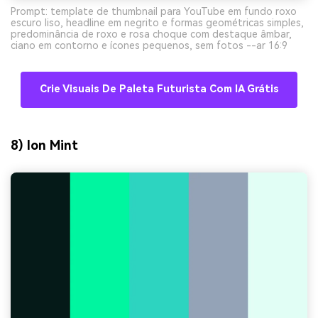
Prompt: template de thumbnail para YouTube em fundo roxo
escuro liso, headline em negrito e formas geométricas simples,
predominância de roxo e rosa choque com destaque âmbar,
ciano em contorno e ícones pequenos, sem fotos --ar 16:9
Crie Visuais De Paleta Futurista Com IA Grátis
8) Ion Mint