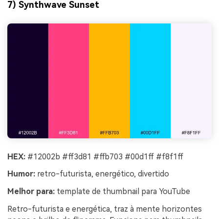
7) Synthwave Sunset
HEX:
#12002b #ff3d81 #ffb703 #00d1ff #f8f1ff
Humor:
retro-futurista, energético, divertido
Melhor para:
template de thumbnail para YouTube
Retro-futurista e energética, traz à mente horizontes