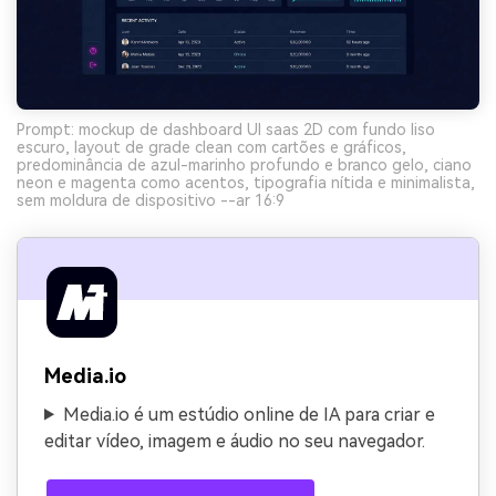
Prompt: mockup de dashboard UI saas 2D com fundo liso
escuro, layout de grade clean com cartões e gráficos,
predominância de azul-marinho profundo e branco gelo, ciano
neon e magenta como acentos, tipografia nítida e minimalista,
sem moldura de dispositivo --ar 16:9
Media.io
Media.io é um estúdio online de IA para criar e
editar vídeo, imagem e áudio no seu navegador.