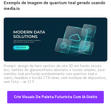
Exemplo de imagem de quantum teal gerado usando
media.io
Prompt: design de hero section de site 2D em fundo escuro
liso, cartões de glassmorfismo abstrato e ícones simples, azul-
marinho teal profundo predominante com acentos teal e
ciano, headline e botão CTA clean, sem moldura de dispositivo,
sem foto --ar 21:9
Crie Visuais De Paleta Futurista Com IA Grátis