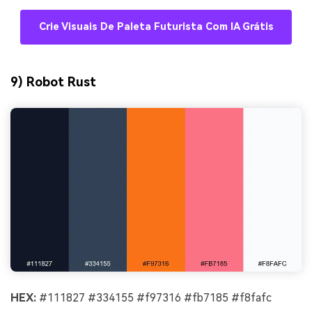
Crie Visuais De Paleta Futurista Com IA Grátis
9) Robot Rust
HEX:
#111827 #334155 #f97316 #fb7185 #f8fafc