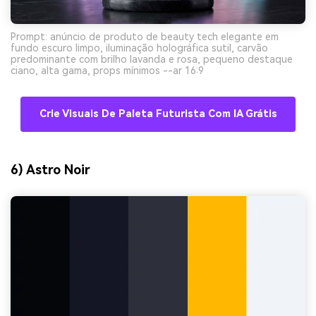
Prompt: anúncio de produto de beauty tech elegante em
fundo escuro limpo, iluminação holográfica sutil, carvão
predominante com brilho lavanda e rosa, pequeno destaque
ciano, alta gama, props mínimos --ar 16:9
Crie Visuais De Paleta Futurista Com IA Grátis
6) Astro Noir