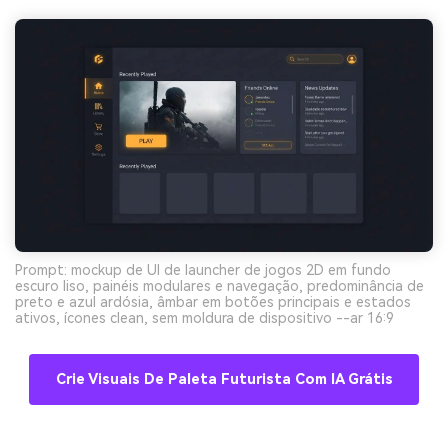
Prompt: mockup de UI de launcher de jogos 2D em fundo
escuro liso, painéis modulares e navegação, predominância de
preto e azul ardósia, âmbar em botões principais e estados
ativos, ícones clean, sem moldura de dispositivo --ar 16:9
Crie Visuais De Paleta Futurista Com IA Grátis