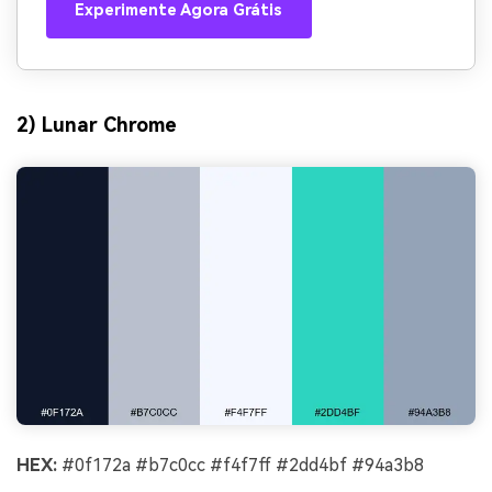
Experimente Agora Grátis
2) Lunar Chrome
HEX:
#0f172a #b7c0cc #f4f7ff #2dd4bf #94a3b8