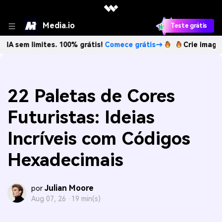
Media.io
Teste grátis
imites. 100% grátis!
Comece grátis→
Crie imagens com IA
22 Paletas de Cores
Futuristas: Ideias
Incríveis com Códigos
Hexadecimais
Julian Moore
por
Aug 07, 26 ·
19 min(s)