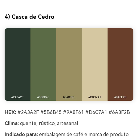
4) Casca de Cedro
HEX:
#2A3A2F #5B6B45 #9A8F61 #D6C7A1 #6A3F2B
Clima:
quente, rústico, artesanal
Indicado para:
embalagem de café e marca de produto