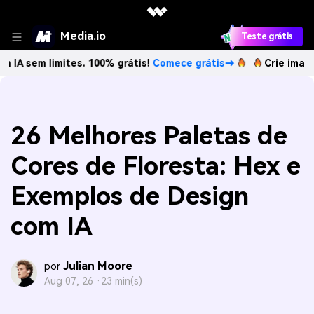
Media.io
Teste grátis
limites. 100% grátis!
Comece grátis→
Crie imagens com I
26 Melhores Paletas de
Cores de Floresta: Hex e
Exemplos de Design
com IA
Julian Moore
por
Aug 07, 26 ·
23 min(s)