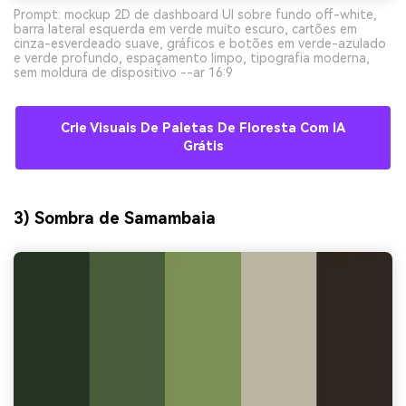
Prompt: mockup 2D de dashboard UI sobre fundo off-white,
barra lateral esquerda em verde muito escuro, cartões em
cinza-esverdeado suave, gráficos e botões em verde-azulado
e verde profundo, espaçamento limpo, tipografia moderna,
sem moldura de dispositivo --ar 16:9
Crie Visuais De Paletas De Floresta Com IA
Grátis
3) Sombra de Samambaia