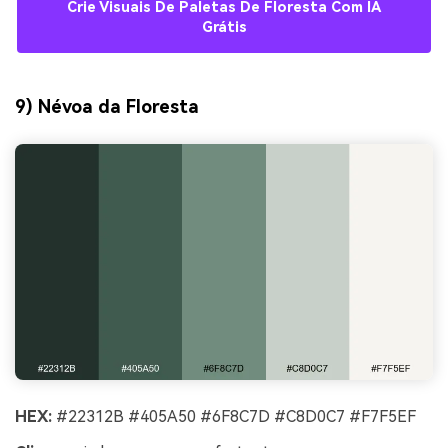
Crie Visuais De Paletas De Floresta Com IA
Grátis
9) Névoa da Floresta
HEX:
#22312B #405A50 #6F8C7D #C8D0C7 #F7F5EF