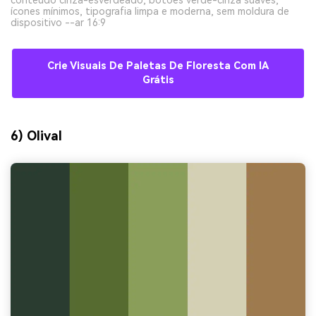
conteúdo cinza-esverdeado, botões verde-cinza suaves,
ícones mínimos, tipografia limpa e moderna, sem moldura de
dispositivo --ar 16:9
Crie Visuais De Paletas De Floresta Com IA
Grátis
6) Olival