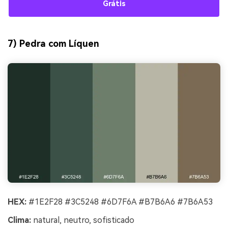
Grátis
7) Pedra com Líquen
HEX:
#1E2F28 #3C5248 #6D7F6A #B7B6A6 #7B6A53
Clima:
natural, neutro, sofisticado