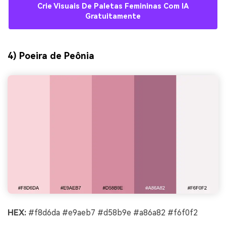
Crie Visuais De Paletas Femininas Com IA
Gratuitamente
4) Poeira de Peônia
HEX:
#f8d6da #e9aeb7 #d58b9e #a86a82 #f6f0f2