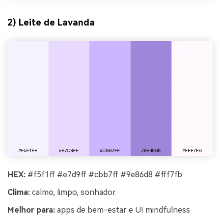
2) Leite de Lavanda
HEX:
#f5f1ff #e7d9ff #cbb7ff #9e86d8 #fff7fb
Clima:
calmo, limpo, sonhador
Melhor para:
apps de bem-estar e UI mindfulness