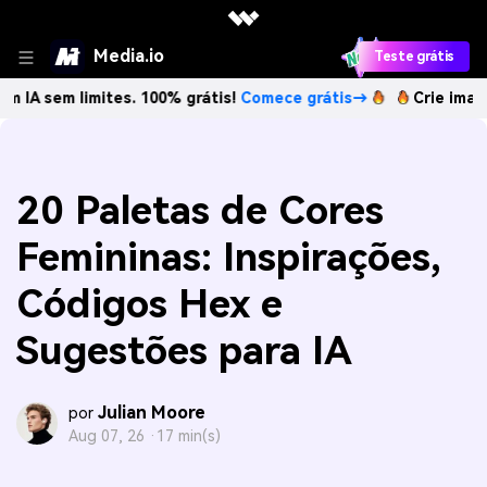
Media.io
Teste grátis
 limites. 100% grátis!
Comece grátis→
Crie imagens com I
20 Paletas de Cores
Femininas: Inspirações,
Códigos Hex e
Sugestões para IA
Julian Moore
por
Aug 07, 26 ·
17 min(s)