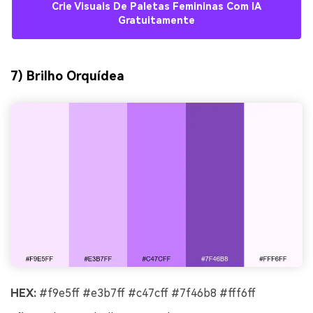
Crie Visuais De Paletas Femininas Com IA
Gratuitamente
7) Brilho Orquídea
HEX:
#f9e5ff #e3b7ff #c47cff #7f46b8 #fff6ff