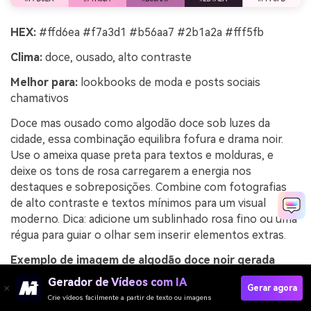
HEX:
#ffd6ea #f7a3d1 #b56aa7 #2b1a2a #fff5fb
Clima:
doce, ousado, alto contraste
Melhor para:
lookbooks de moda e posts sociais
chamativos
Doce mas ousado como algodão doce sob luzes da
cidade, essa combinação equilibra fofura e drama noir.
Use o ameixa quase preta para textos e molduras, e
deixe os tons de rosa carregarem a energia nos
destaques e sobreposições. Combine com fotografias
de alto contraste e textos mínimos para um visual
moderno. Dica: adicione um sublinhado rosa fino ou uma
régua para guiar o olhar sem inserir elementos extras.
Exemplo de imagem de algodão doce noir gerada
usando o media.io
Gerador de Vídeos com IA
Gerar agora
Crie vídeos facilmente a partir de texto ou imagens