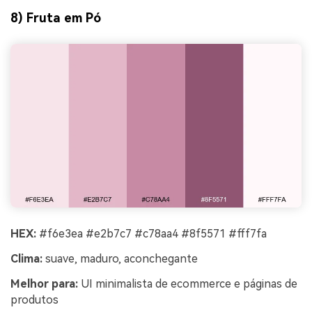
8) Fruta em Pó
HEX:
#f6e3ea #e2b7c7 #c78aa4 #8f5571 #fff7fa
Clima:
suave, maduro, aconchegante
Melhor para:
UI minimalista de ecommerce e páginas de
produtos