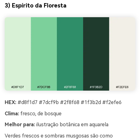
3) Espírito da Floresta
HEX:
#d8f1d7 #7dcf9b #2f8f68 #1f3b2d #f2efe6
Clima:
fresco, de bosque
Melhor para:
ilustração botânica em aquarela
Verdes frescos e sombras musgosas são como