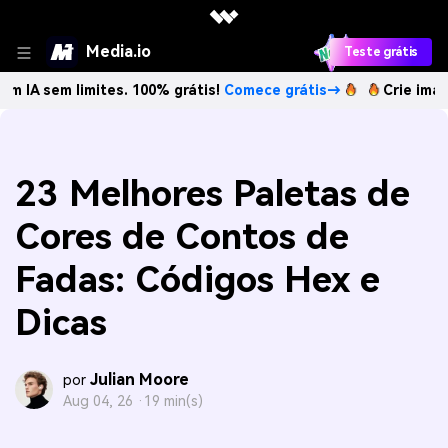
Media.io
Teste grátis
 limites. 100% grátis!
Comece grátis→
Crie imagens com I
23 Melhores Paletas de
Cores de Contos de
Fadas: Códigos Hex e
Dicas
Julian Moore
por
Aug 04, 26 ·
19 min(s)