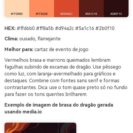
HEX:
#ffd6b0 #ff8a5b #d94a2c #5a1c16 #2b0f10
Clima:
ousado, flamejante
Melhor para:
cartaz de evento de jogo
Vermelhos brasa e marrons queimados lembram
fagulhas subindo de escamas de dragão. Use pêssego
como luz, com laranja-avermelhado para gráficos e
destaques. Combine com fontes sans serif e formas
contrastantes. Dica: use o tom quase preto só no fundo
para fazer os tons quentes brilharem.
Exemplo de imagem de brasa do dragão gerada
usando media.io