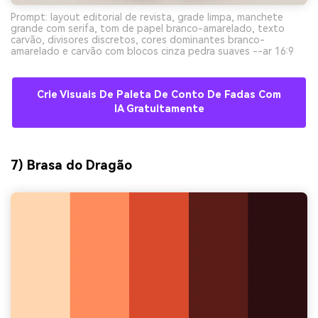
Prompt: layout editorial de revista, grade limpa, manchete
grande com serifa, tom de papel branco-amarelado, texto
carvão, divisores discretos, cores dominantes branco-
amarelado e carvão com blocos cinza pedra suaves --ar 16:9
Crie Visuais De Paleta De Conto De Fadas Com
IA Gratuitamente
7) Brasa do Dragão