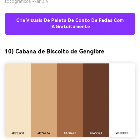
fotográficos --ar 3:4
Crie Visuais De Paleta De Conto De Fadas Com
IA Gratuitamente
10) Cabana de Biscoito de Gengibre