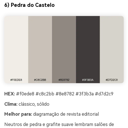
6) Pedra do Castelo
HEX:
#f0ede8 #c8c2bb #8e8782 #3f3b3a #d7d2c9
Clima:
clássico, sólido
Melhor para:
diagramação de revista editorial
Neutros de pedra e grafite suave lembram salões de