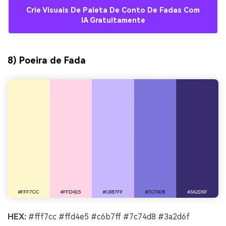
Crie Visuais De Paleta De Conto De Fadas Com
IA Gratuitamente
8) Poeira de Fada
HEX:
#fff7cc #ffd4e5 #c6b7ff #7c74d8 #3a2d6f