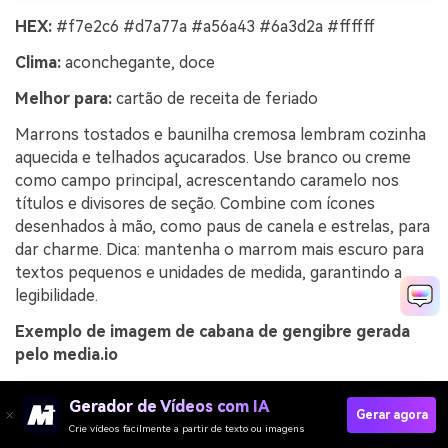
HEX:
#f7e2c6 #d7a77a #a56a43 #6a3d2a #ffffff
Clima:
aconchegante, doce
Melhor para:
cartão de receita de feriado
Marrons tostados e baunilha cremosa lembram cozinha
aquecida e telhados açucarados. Use branco ou creme
como campo principal, acrescentando caramelo nos
títulos e divisores de seção. Combine com ícones
desenhados à mão, como paus de canela e estrelas, para
dar charme. Dica: mantenha o marrom mais escuro para
textos pequenos e unidades de medida, garantindo a
legibilidade.
Exemplo de imagem de cabana de gengibre gerada
pelo media.io
Gerador de Vídeos com IA
Gerar agora
Crie vídeos facilmente a partir de texto ou imagens