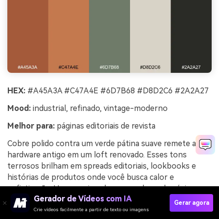
HEX:
#A45A3A #C47A4E #6D7B68 #D8D2C6 #2A2A27
Mood:
industrial, refinado, vintage-moderno
Melhor para:
páginas editoriais de revista
Cobre polido contra um verde pátina suave remete a
hardware antigo em um loft renovado. Esses tons
terrosos brilham em spreads editoriais, lookbooks e
histórias de produtos onde você busca calor e
sofisticação. Use o greige claro como base da página e o
Gerador de Vídeos com IA
cobre para citações ou marcadores de seção. Dica:
Gerar agora
mantenha o verde suave e como secundário para que o
Crie vídeos facilmente a partir de texto ou imagens