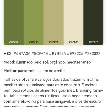
HEX:
#6B7A3A #8C9A4E #B9B27A #E9E2C6 #2E3322
Mood:
iluminado pelo sol, orgânico, mediterrâneo
Melhor para:
embalagem de azeite
Folhas de oliveira e caroços dourados trazem um clima
mediterrâneo iluminado para este conjunto. Funciona
bem para rótulos de alimentos gourmet, branding farm-
to-table e embalagens rústicas. Use o bege cremoso
com amarelo-oliva para base amigável, e o verde escuro
para selos e marcas. Dica: imprima os tons claros em