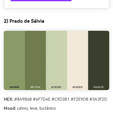
2) Prado de Sálvia
HEX:
#8A9B68 #6F7D4E #C9D3B1 #F2E9D8 #3A3F2D
Mood:
calmo, leve, botânico