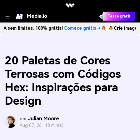
Media.io
Teste grátis
mites. 100% grátis!
Comece grátis→
Crie imagens com IA s
20 Paletas de Cores
Terrosas com Códigos
Hex: Inspirações para
Design
Julian Moore
por
Aug 07, 26 ·
18 min(s)