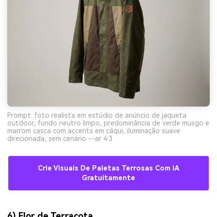
Prompt: foto realista em estúdio de anúncio de jaqueta
outdoor, fundo neutro limpo, predominância de verde musgo e
marrom casca com accents em cáqui, iluminação suave
direcionada, sem cenário --ar 4:3
Crie Visuais De Paletas Terrosas Com IA
Gratuitamente
6) Flor de Terracota