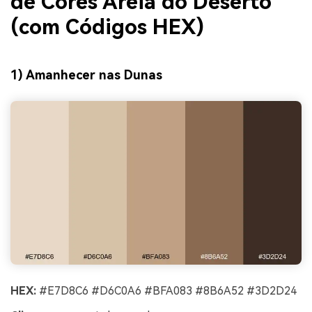
de Cores Areia do Deserto
(com Códigos HEX)
1) Amanhecer nas Dunas
HEX:
#E7D8C6 #D6C0A6 #BFA083 #8B6A52 #3D2D24