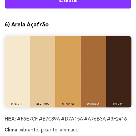
IA Grátis
6) Areia Açafrão
HEX:
#F6E7CF #E7C89A #D7A15A #A76B3A #3F2416
Clima:
vibrante, picante, animado