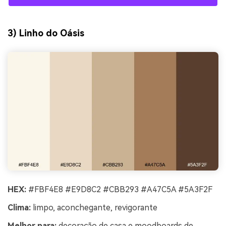
3) Linho do Oásis
HEX:
#FBF4E8 #E9D8C2 #CBB293 #A47C5A #5A3F2F
Clima:
limpo, aconchegante, revigorante
Melhor para:
decoração de casa e moodboards de