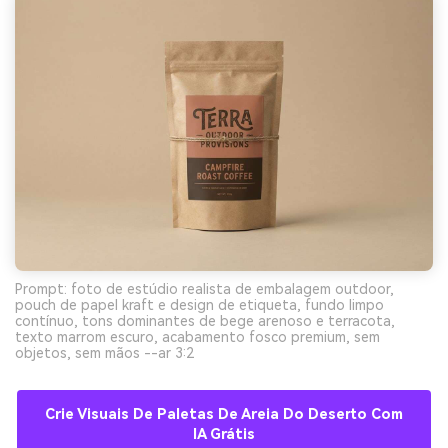
Prompt: foto de estúdio realista de embalagem outdoor,
pouch de papel kraft e design de etiqueta, fundo limpo
contínuo, tons dominantes de bege arenoso e terracota,
texto marrom escuro, acabamento fosco premium, sem
objetos, sem mãos --ar 3:2
Crie Visuais De Paletas De Areia Do Deserto Com
IA Grátis