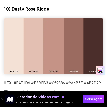
10) Dusty Rose Ridge
HEX:
#F4E1D6 #E3BFB3 #C59386 #9A6B5E #4B2D29
Clima:
romântico, suave, moderno
Gerador de Vídeos com IA
Gerar agora
Melhor para:
branding de lifestyle e kits de criadores
Crie vídeos facilmente a partir de texto ou imagens