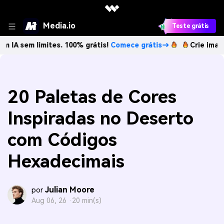
Media.io
Teste grátis
limites. 100% grátis!
Comece grátis→
Crie imagens com I
20 Paletas de Cores
Inspiradas no Deserto
com Códigos
Hexadecimais
Julian Moore
por
Aug 06, 26 ·
20 min(s)