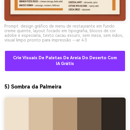
Prompt: design gráfico de menu de restaurante em fundo
creme quente, layout focado em tipografia, blocos de cor
adobe e especiaria, texto cacau escuro, sem mesa, sem mãos,
visual limpo pronto para impressão --ar 4:3
Crie Visuais De Paletas De Areia Do Deserto Com
IA Grátis
5) Sombra da Palmeira