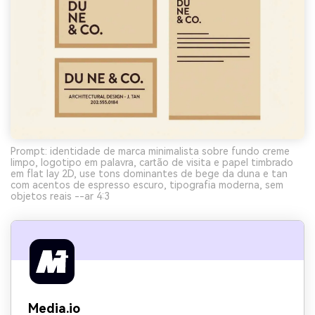
Prompt: identidade de marca minimalista sobre fundo creme
limpo, logotipo em palavra, cartão de visita e papel timbrado
em flat lay 2D, use tons dominantes de bege da duna e tan
com acentos de espresso escuro, tipografia moderna, sem
objetos reais --ar 4:3
Media.io