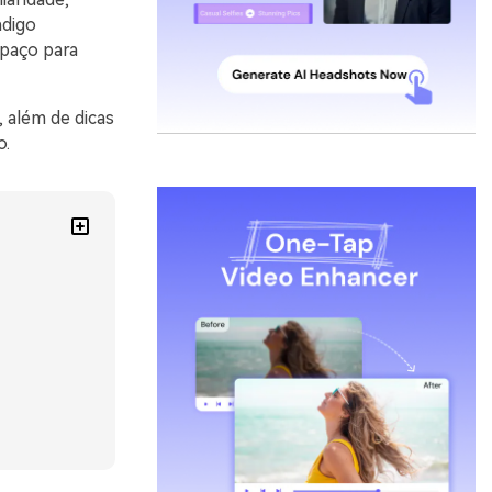
ndigo
spaço para
 além de dicas
o.