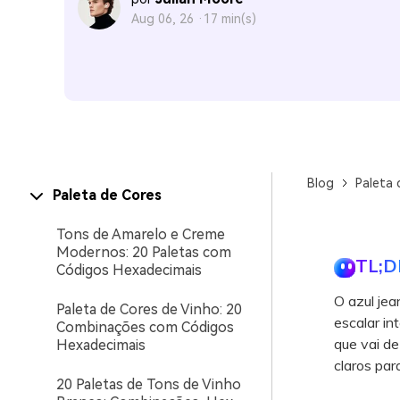
Aug 06, 26 ·
17 min(s)
Blog
Paleta 
Paleta de Cores
Tons de Amarelo e Creme
Modernos: 20 Paletas com
TL;D
Códigos Hexadecimais
O azul jea
Paleta de Cores de Vinho: 20
escalar in
Combinações com Códigos
que vai de
Hexadecimais
claros par
20 Paletas de Tons de Vinho