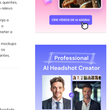
s quentes,
 relevo
nja a
 o
meter a
o mockups
 os
antes,
iaridade,