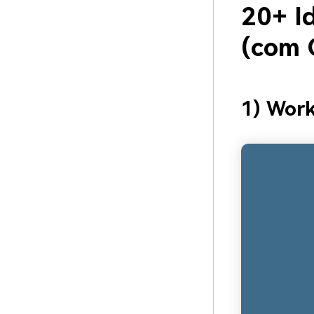
20+ I
(com 
1) Wor