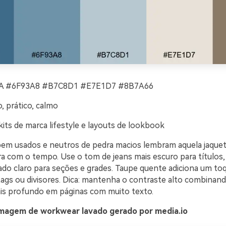
 #6F93A8 #B7C8D1 #E7E1D7 #8B7A66
, prático, calmo
its de marca lifestyle e layouts de lookbook
bem usados e neutros de pedra macios lembram aquela jaquet
a com o tempo. Use o tom de jeans mais escuro para títulos,
ado claro para seções e grades. Taupe quente adiciona um toq
tags ou divisores. Dica: mantenha o contraste alto combinan
is profundo em páginas com muito texto.
magem de workwear lavado gerado por media.io