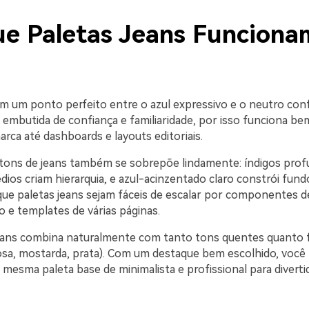
ue Paletas Jeans Funciona
m um ponto perfeito entre o azul expressivo e o neutro confi
embutida de confiança e familiaridade, por isso funciona be
rca até dashboards e layouts editoriais.
 tons de jeans também se sobrepõe lindamente: índigos pro
dios criam hierarquia, e azul-acinzentado claro constrói fundo
que paletas jeans sejam fáceis de escalar por componentes d
o e templates de várias páginas.
eans combina naturalmente com tanto tons quentes quanto f
 rosa, mostarda, prata). Com um destaque bem escolhido, você
mesma paleta base de minimalista e profissional para diverti