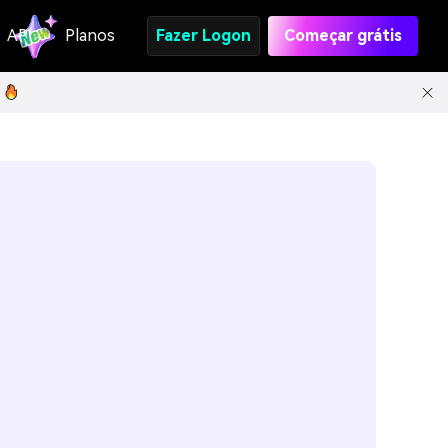
API
Planos
Fazer Logon
Começar grátis