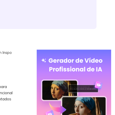
n Inspo
para
ncional
ntados