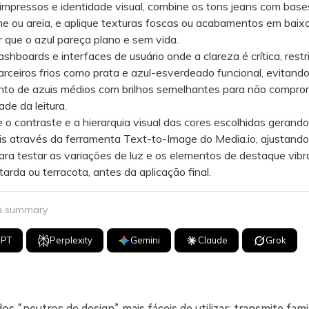
pressos e identidade visual, combine os tons jeans com base
 ou areia, e aplique texturas foscas ou acabamentos em baixo
r que o azul pareça plano e sem vida.
oards e interfaces de usuário onde a clareza é crítica, restri
arceiros frios como prata e azul-esverdeado funcional, evitando
to de azuis médios com brilhos semelhantes para não compro
ade da leitura.
o contraste e a hierarquia visual das cores escolhidas gerand
s através da ferramenta Text-to-Image do Media.io, ajustando
ra testar as variações de luz e os elementos de destaque vibr
rda ou terracota, antes da aplicação final.
 a summary
GPT
Perplexity
Gemini
Claude
Grok
os “neutros de design” mais fáceis de utilizar: transmite famil