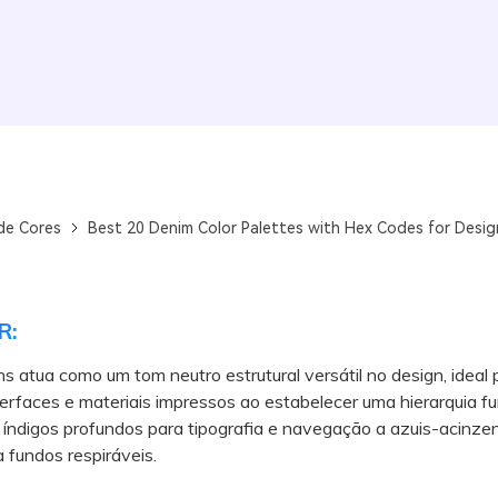
de Cores
Best 20 Denim Color Palettes with Hex Codes for Desig
R:
ns atua como um tom neutro estrutural versátil no design, ideal 
terfaces e materiais impressos ao estabelecer uma hierarquia fu
 índigos profundos para tipografia e navegação a azuis-acinze
a fundos respiráveis.