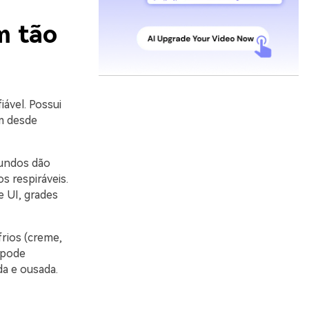
m tão
ável. Possui
m desde
fundos dão
s respiráveis.
e UI, grades
rios (creme,
 pode
da e ousada.