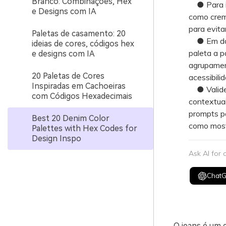
Branco: Combinações, Hex
● Para im
e Designs com IA
como creme
para evita
Paletas de casamento: 20
● Em dashb
ideias de cores, códigos hex
paleta a p
e designs com IA
agrupamen
20 Paletas de Cores
acessibilid
Inspiradas em Cachoeiras
● Valide 
com Códigos Hexadecimais
contextuai
prompts pa
Best 20 Denim Color
como mosta
Palettes with Hex Codes for
Design Inspo
Ask AI for
Chat
O jeans é um d