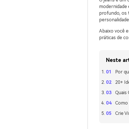
modernidade e
profundo, os 
personalidade
Abaixo você e
práticas de c
Neste ar
Por qu
20+ Id
Quais
Como U
Crie V