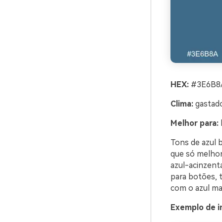
HEX:
#3E6B8A
Clima:
gastado
Melhor para:
k
Tons de azul 
que só melhor
azul-acinzent
para botões, 
com o azul ma
Exemplo de i