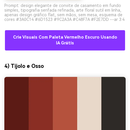
Prompt: design elegante de convite de casamento em fundo
simples, tipografia serifada refinada, arte floral sutil em linha,
apenas design gráfico flat, sem mãos, sem mesa, esquema de
cores #3A0C14 #6D1523 #9C2A3A #C48F7A #F2E7DD --ar 3:4
Crie Visuais Com Paleta Vermelho Escuro Usando
IA Grátis
4) Tijolo e Osso