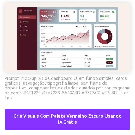
Prompt: mockup 2D de dashboard UI em fundo simples, cards,
gráficos, navegação, tipografia limpa, sem frame de
dispositivo, componentes e estados guiados por cor, esquema
de cores #4E1220 #7A2233 #A43A4D #B8C6CC #F7F3EE --ar
16:9
Crie Visuais Com Paleta Vermelho Escuro Usando
IA Grátis