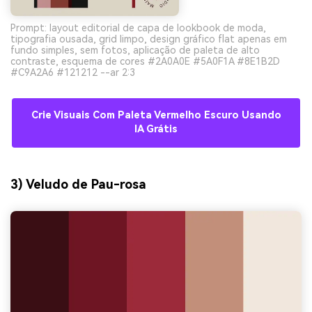
Prompt: layout editorial de capa de lookbook de moda,
tipografia ousada, grid limpo, design gráfico flat apenas em
fundo simples, sem fotos, aplicação de paleta de alto
contraste, esquema de cores #2A0A0E #5A0F1A #8E1B2D
#C9A2A6 #121212 --ar 2:3
Crie Visuais Com Paleta Vermelho Escuro Usando
IA Grátis
3) Veludo de Pau-rosa