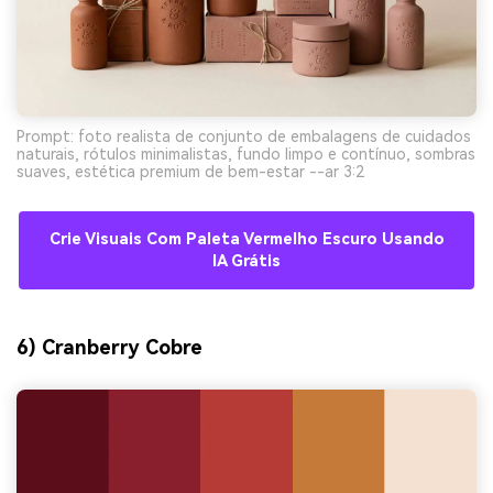
Prompt: foto realista de conjunto de embalagens de cuidados
naturais, rótulos minimalistas, fundo limpo e contínuo, sombras
suaves, estética premium de bem-estar --ar 3:2
Crie Visuais Com Paleta Vermelho Escuro Usando
IA Grátis
6) Cranberry Cobre