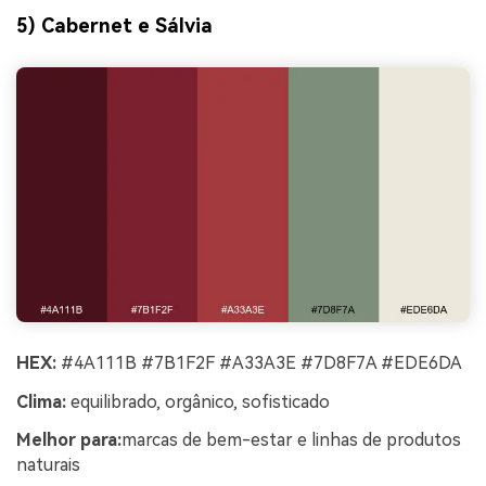
5) Cabernet e Sálvia
HEX:
#4A111B #7B1F2F #A33A3E #7D8F7A #EDE6DA
Clima:
equilibrado, orgânico, sofisticado
Melhor para:
marcas de bem-estar e linhas de produtos
naturais