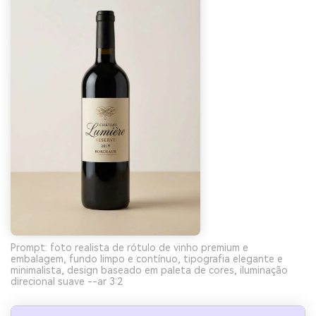
Prompt: foto realista de rótulo de vinho premium e
embalagem, fundo limpo e contínuo, tipografia elegante e
minimalista, design baseado em paleta de cores, iluminação
direcional suave --ar 3:2