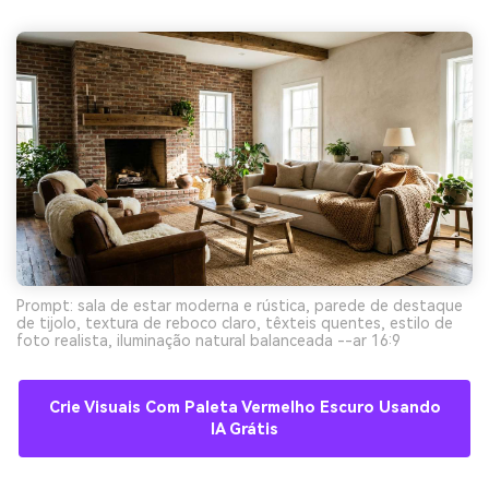
Prompt: sala de estar moderna e rústica, parede de destaque
de tijolo, textura de reboco claro, têxteis quentes, estilo de
foto realista, iluminação natural balanceada --ar 16:9
Crie Visuais Com Paleta Vermelho Escuro Usando
IA Grátis