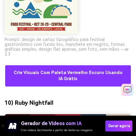
Prompt: design de cartaz tipográfico para festival
gastronômico com fundo liso, manchete em negrito, formas
gráficas simples, design flat apenas, sem foto, sem mãos --ar
2:3
Crie Visuais Com Paleta Vermelho Escuro Usando
IA Grátis
10) Ruby Nightfall
Gerador de Vídeos com IA
Gerar agora
Crie vídeos facilmente a partir de texto ou imagens