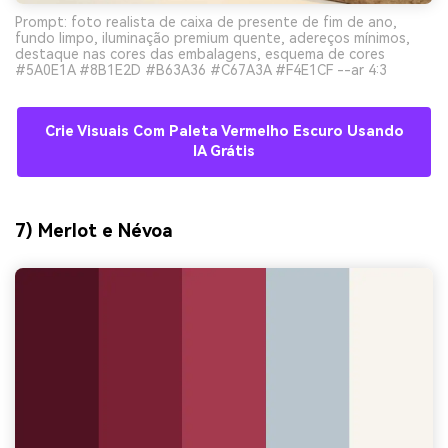
Prompt: foto realista de caixa de presente de fim de ano,
fundo limpo, iluminação premium quente, adereços mínimos,
destaque nas cores das embalagens, esquema de cores
#5A0E1A #8B1E2D #B63A36 #C67A3A #F4E1CF --ar 4:3
Crie Visuais Com Paleta Vermelho Escuro Usando
IA Grátis
7) Merlot e Névoa