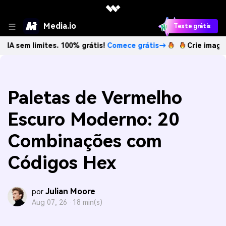
Media.io
Teste grátis
imites. 100% grátis!
Comece grátis→
Crie imagens com IA 
Paletas de Vermelho
Escuro Moderno: 20
Combinações com
Códigos Hex
Julian Moore
por
Aug 07, 26 ·
18 min(s)