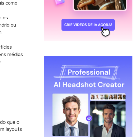
ais como
o os
ária ou
m
fícies
tons médios
o.
 do que o
em layouts