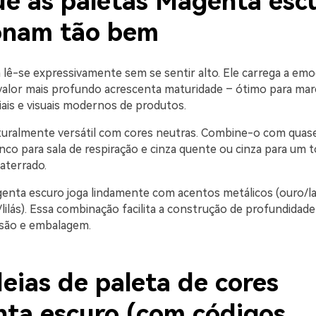
ue as paletas Magenta esc
onam tão bem
lê-se expressivamente sem se sentir alto. Ele carrega a emo
valor mais profundo acrescenta maturidade – ótimo para ma
iais e visuais modernos de produtos.
ralmente versátil com cores neutras. Combine-o com quase
nco para sala de respiração e cinza quente ou cinza para um 
aterrado.
genta escuro joga lindamente com acentos metálicos (ouro/la
lilás). Essa combinação facilita a construção de profundidade 
são e embalagem.
eias de paleta de cores
ta escuro (com códigos