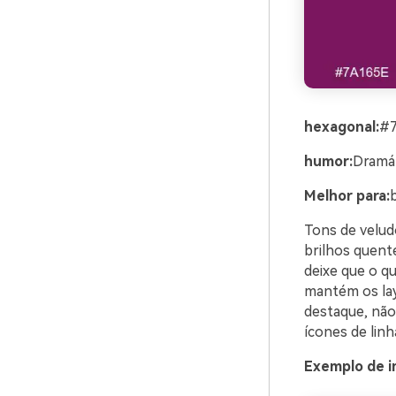
hexagonal:
#7
humor:
Dramát
Melhor para:
Tons de velud
brilhos quent
deixe que o qu
mantém os lay
destaque, não
ícones de linh
Exemplo de i