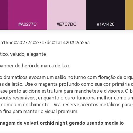
a165e#a0277c#e7c7dc#1a1420#c9a24a
ico, veludo, elegante
banner de herói de marca de luxo
o dramáticos evocam um salão noturno com floração de orqu
es de latão. Use o magenta profundo como sua cor primária 
ase preto adicione estrutura para manchetes e divisores. O b
outs respiráveis, enquanto o ouro funciona melhor como 
 como um enchimento. Dica: reserve acentos metálicos para
a fina para manter o visual premium.
magem de velvet orchid night gerado usando media.io