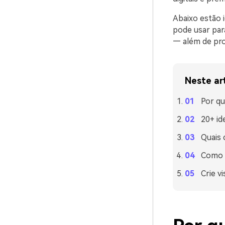
Abaixo estão 
pode usar para
— além de pro
Neste ar
Por qu
20+ id
Quais
Como u
Crie v