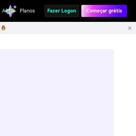
API
Planos
Fazer Logon
Começar grátis