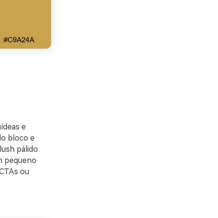
ídeas e
do bloco e
lush pálido
um pequeno
 CTAs ou