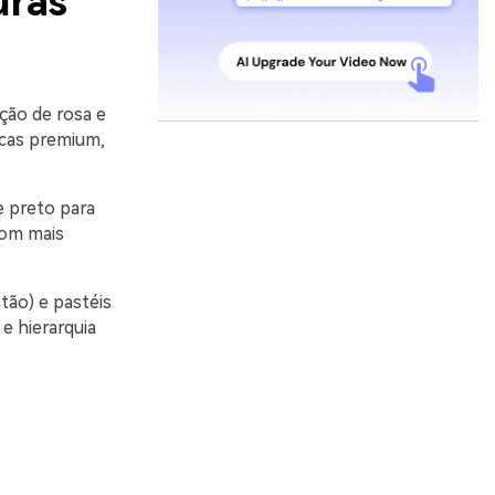
uras
ção de rosa e
rcas premium,
 preto para
tom mais
tão) e pastéis
e hierarquia