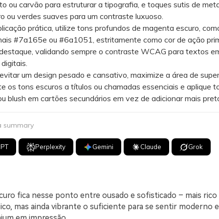
o ou carvão para estruturar a tipografia, e toques sutis de met
ro ou verdes suaves para um contraste luxuoso.
cação prática, utilize tons profundos de magenta escuro, com
ais #7a165e ou #6a1051, estritamente como cor de ação prim
 destaque, validando sempre o contraste WCAG para textos e
digitais.
itar um design pesado e cansativo, maximize a área de super
mite os tons escuros a títulos ou chamadas essenciais e aplique 
u blush em cartões secundários em vez de adicionar mais pret
 a summary
GPT
Perplexity
Gemini
Claude
Grok
uro fica nesse ponto entre ousado e sofisticado – mais rico
ico, mas ainda vibrante o suficiente para se sentir moderno 
emium em impressão.