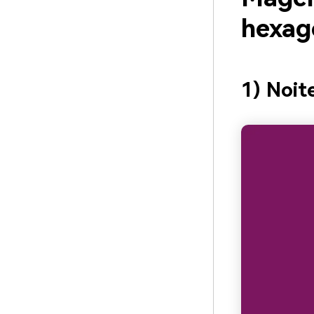
hexag
1) Noit