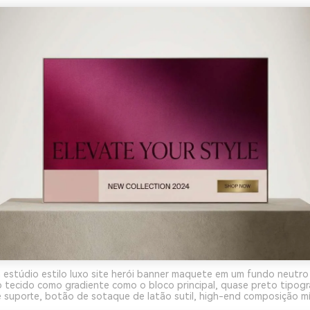
a estúdio estilo luxo site herói banner maquete em um fundo neutro 
tecido como gradiente como o bloco principal, quase preto tipogra
e suporte, botão de sotaque de latão sutil, high-end composição m