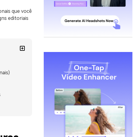
onais que você
ns editoriais
nais)
s