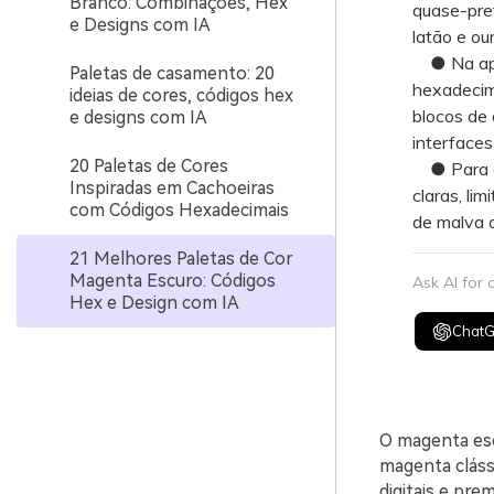
Branco: Combinações, Hex
quase-pret
e Designs com IA
latão e ou
● Na apli
Paletas de casamento: 20
hexadecim
ideias de cores, códigos hex
blocos de
e designs com IA
interfaces 
20 Paletas de Cores
● Para ev
Inspiradas em Cachoeiras
claras, li
com Códigos Hexadecimais
de malva o
21 Melhores Paletas de Cor
Magenta Escuro: Códigos
Ask AI for
Hex e Design com IA
Chat
O magenta esc
magenta cláss
digitais e pr