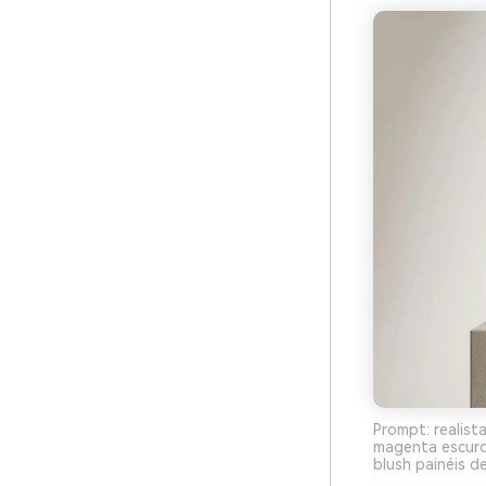
Prompt: realist
magenta escuro 
blush painéis d