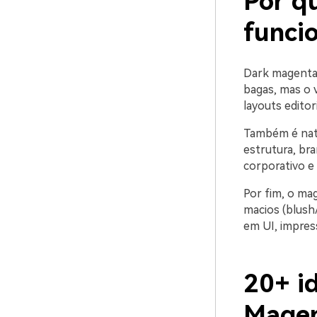
Por q
funci
Dark magenta 
bagas, mas o 
layouts editor
Também é natu
estrutura, bra
corporativo e 
Por fim, o ma
macios (blush/
em UI, impres
20+ id
Magen