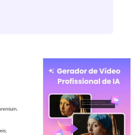
premium,
is,