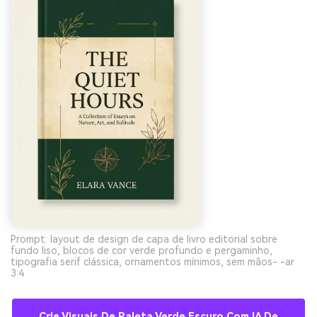
Prompt: layout de design de capa de livro editorial sobre
fundo liso, blocos de cor verde profundo e pergaminho,
tipografia serif clássica, ornamentos mínimos, sem mãos- -ar
3:4
Crie Visuais De Paleta Verde Escuro Com IA De