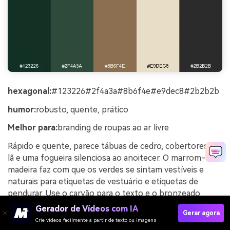
hexagonal:
#123226#2f4a3a#8b6f4e#e9dec8#2b2b2b
humor:
robusto, quente, prático
Melhor para:
branding de roupas ao ar livre
Rápido e quente, parece tábuas de cedro, cobertores de
lã e uma fogueira silenciosa ao anoitecer. O marrom-
madeira faz com que os verdes se sintam vestíveis e
naturais para etiquetas de vestuário e etiquetas de
pendurar. Use o carvão para o texto e o bronzeado
pálido para o espaço negativo para que os logotipos
Gerador de Vídeos com IA
Gerar agora
permaneçam nítidos. Dica: Adicione texturas costuradas
Crie vídeos facilmente a partir de texto ou imagens
ou tecidas para amplificar o clima de utilidade da cabine.