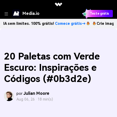
Media.io
Teste grátis
imites. 100% grátis!
Comece grátis→
Crie imagens com IA 
20 Paletas com Verde
Escuro: Inspirações e
Códigos (#0b3d2e)
Julian Moore
por
Aug 06, 26 ·
18 min(s)