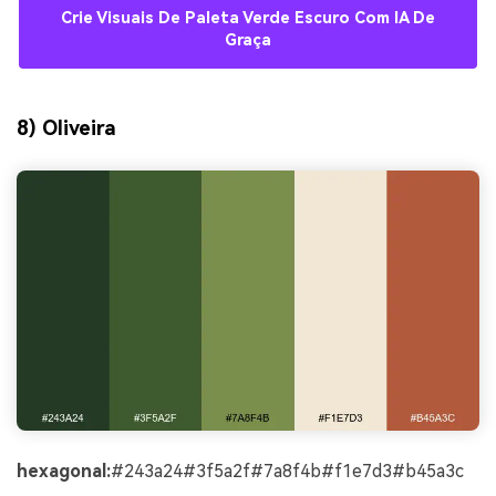
Crie Visuais De Paleta Verde Escuro Com IA De
Graça
8) Oliveira
hexagonal:
#243a24#3f5a2f#7a8f4b#f1e7d3#b45a3c