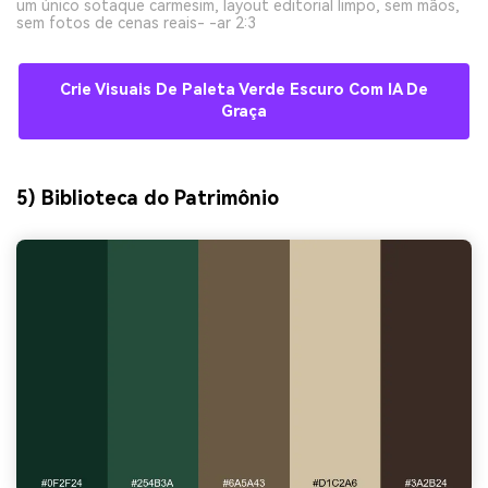
um único sotaque carmesim, layout editorial limpo, sem mãos,
sem fotos de cenas reais- -ar 2:3
Crie Visuais De Paleta Verde Escuro Com IA De
Graça
5) Biblioteca do Patrimônio