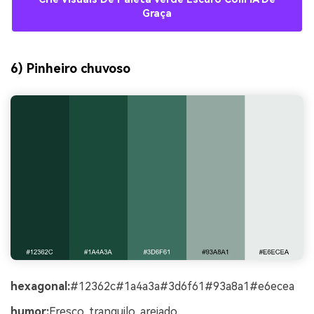
Graça
6) Pinheiro chuvoso
hexagonal:
#12362c#1a4a3a#3d6f61#93a8a1#e6ecea
humor:
Fresco, tranquilo, arejado