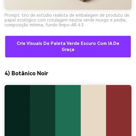
Prompt: tiro de estúdio realista de embalagem de produto de
papel ecológico com rotulagem neutra verde musgo e pedra,
composição mínima, fundo limpo-AR 4:3
Crie Visuais De Paleta Verde Escuro Com IA De
Graça
4) Botânico Noir