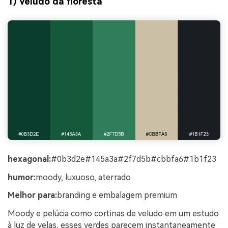
1) Veludo da floresta
hexagonal:
#0b3d2e#145a3a#2f7d5b#cbbfa6#1b1f23
humor:
moody, luxuoso, aterrado
Melhor para:
branding e embalagem premium
Moody e pelúcia como cortinas de veludo em um estudo
à luz de velas, esses verdes parecem instantaneamente