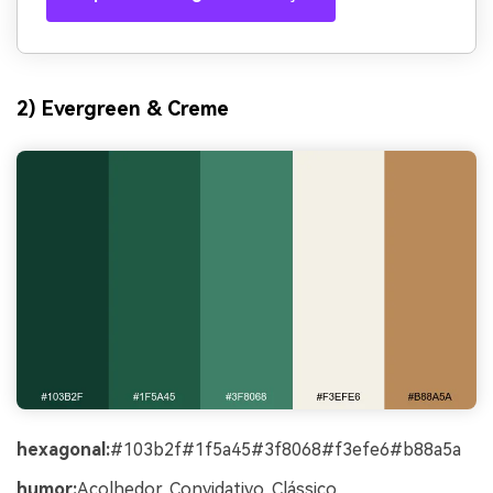
2) Evergreen & Creme
hexagonal:
#103b2f#1f5a45#3f8068#f3efe6#b88a5a
humor:
Acolhedor, Convidativo, Clássico