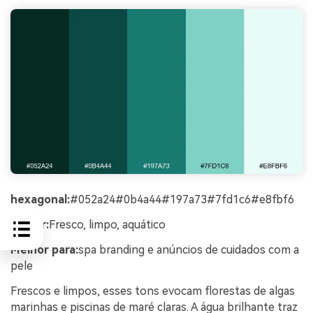
hexagonal:
#052a24#0b4a44#197a73#7fd1c6#e8fbf6
humor:
Fresco, limpo, aquático
Melhor para:
spa branding e anúncios de cuidados com a
pele
Frescos e limpos, esses tons evocam florestas de algas
marinhas e piscinas de maré claras. A água brilhante traz