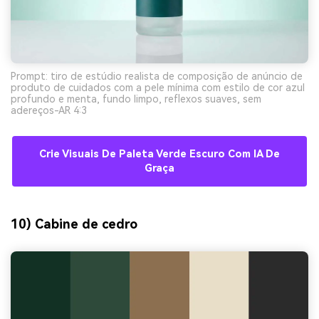
Prompt: tiro de estúdio realista de composição de anúncio de
produto de cuidados com a pele mínima com estilo de cor azul
profundo e menta, fundo limpo, reflexos suaves, sem
adereços-AR 4:3
Crie Visuais De Paleta Verde Escuro Com IA De
Graça
10) Cabine de cedro