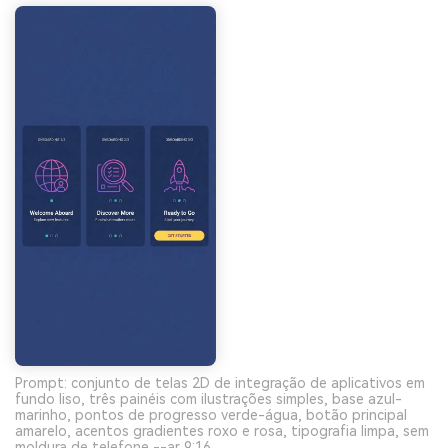
Prompt: conjunto de telas 2D de integração de aplicativos em
fundo liso, três painéis com ilustrações simples, base azul-
marinho, pontos de progresso verde-água, botão principal
amarelo, acentos gradientes roxo e rosa, tipografia limpa, sem
moldura de telefone --ar 9:16