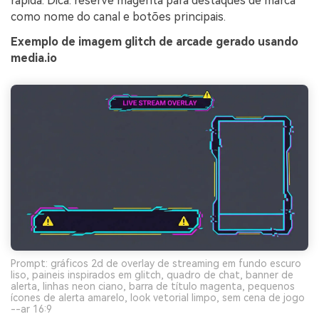
rápida. Dica: reserve magenta para destaques de marca
como nome do canal e botões principais.
Exemplo de imagem glitch de arcade gerado usando
media.io
Prompt: gráficos 2d de overlay de streaming em fundo escuro
liso, paineis inspirados em glitch, quadro de chat, banner de
alerta, linhas neon ciano, barra de título magenta, pequenos
ícones de alerta amarelo, look vetorial limpo, sem cena de jogo
--ar 16:9