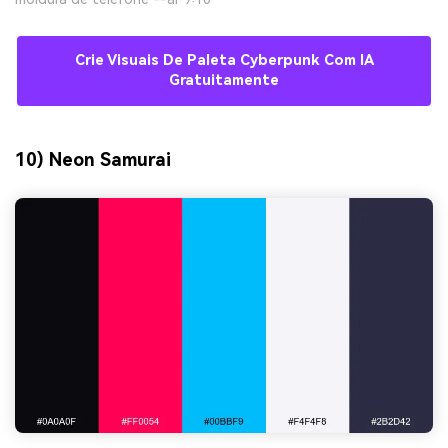
Crie Visuais De Paleta Cyberpunk Com IA
Gratuitamente
10) Neon Samurai