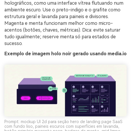
holográficos, como uma interface vítrea flutuando num
ambiente escuro. Use o preto-indigo e o grafite como
estrutura geral e lavanda para paineis e divisores.
Magenta e menta funcionam melhor como micro-
acentos (botões, chaves, métricas). Dica: evite saturar
tudo igualmente; reserve menta só para estados de
sucesso.
Exemplo de imagem holo noir gerado usando media.io
Prompt: mockup UI 2d para seção hero de landing page SaaS
com fundo liso, paineis escuros com superfícies em lavanda,
botão primário magenta neon, badges de menta, grid limpo,