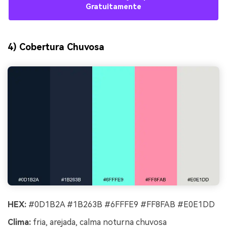
Gratuitamente
4) Cobertura Chuvosa
HEX:
#0D1B2A #1B263B #6FFFE9 #FF8FAB #E0E1DD
Clima:
fria, arejada, calma noturna chuvosa