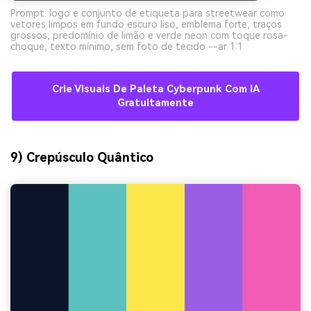
Prompt: logo e conjunto de etiqueta para streetwear como
vetores limpos em fundo escuro liso, emblema forte, traços
grossos, predomínio de limão e verde neon com toque rosa-
choque, texto mínimo, sem foto de tecido --ar 1:1
Crie Visuais De Paleta Cyberpunk Com IA
Gratuitamente
9) Crepúsculo Quântico