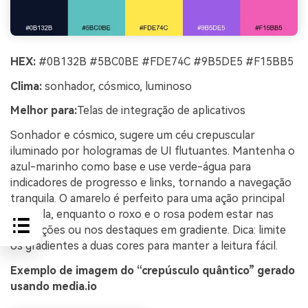
HEX:
#0B132B #5BC0BE #FDE74C #9B5DE5 #F15BB5
Clima:
sonhador, cósmico, luminoso
Melhor para:
Telas de integração de aplicativos
Sonhador e cósmico, sugere um céu crepuscular
iluminado por hologramas de UI flutuantes. Mantenha o
azul-marinho como base e use verde-água para
indicadores de progresso e links, tornando a navegação
tranquila. O amarelo é perfeito para uma ação principal
por tela, enquanto o roxo e o rosa podem estar nas
ilustrações ou nos destaques em gradiente. Dica: limite
os gradientes a duas cores para manter a leitura fácil.
Exemplo de imagem do “crepúsculo quântico” gerado
usando media.io