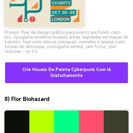
Prompt: flyer de design gráfico para evento em fundo claro
liso, tipografia moderna ousada, linhas inspiradas em mapas de
trânsito, teal como blocos principais, vermelho e laranja como
formas de destaque, iconografia mínima, sem fotos, sem
texturas --ar 3:4
Crie Visuais De Paleta Cyberpunk Com IA
Gratuitamente
8) Flor Biohazard