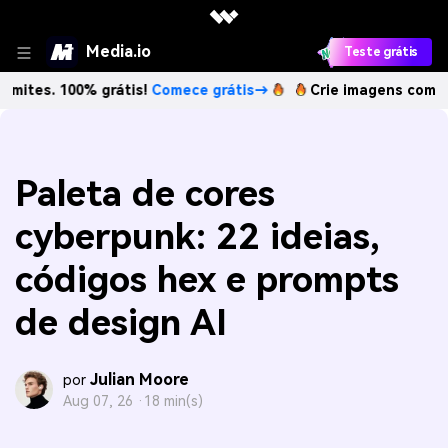
Media.io
Teste grátis
100% grátis!
Comece grátis→
Crie imagens com IA sem limi
Paleta de cores
cyberpunk: 22 ideias,
códigos hex e prompts
de design AI
Julian Moore
por
Aug 07, 26 ·
18 min(s)