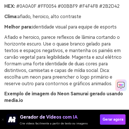
HEX:
#0A0A0F #FF0054 #00BBF9 #F4F4F8 #2B2D42
Clima:
afiado, heroico, alto contraste
Melhor para:
identidade visual para equipe de esports
Afiado e heroico, parece reflexos de lâmina cortando o
horizonte escuro. Use o quase branco gelado para
textos e espaços negativos, e mantenha os painéis em
carvão vegetal para legibilidade. Magenta e azul elétrico
formam uma forte identidade de duas cores para
distintivos, camisetas e capas de mídia social. Dica:
escolha um neon para preencher o logo primário e
reserve outro para contornos e gráficos animados.
Exemplo de imagem do Neon Samurai gerado usando
media.io
Gerador de Vídeos com IA
Gerar agora
Crie vídeos facilmente a partir de texto ou imagens