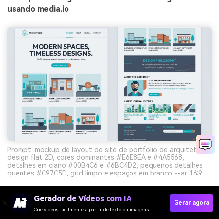
usando media.io
Prompt: mockup de layout de site de portfólio de arquitetura,
design flat 2D, cores dominantes #E6E8EA e #4A5568,
detalhes em ciano #00B4C6 e #6BC4D2, pequenos detalhes
quentes #C97C5D, grid limpo e espaços em branco --ar 16:9
Gerador de Vídeos com IA
Crie Visuais De Paleta Ciano Com IA Grátis
Gerar agora
Crie vídeos facilmente a partir de texto ou imagens