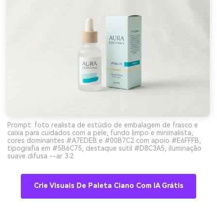
Prompt: foto realista de estúdio de embalagem de frasco e
caixa para cuidados com a pele, fundo limpo e minimalista,
cores dominantes #A7EDEB e #00B7C2 com apoio #E6FFFB,
tipografia em #5B6C75, destaque sutil #D8C3A5, iluminação
suave difusa --ar 3:2
Crie Visuais De Paleta Ciano Com IA Grátis