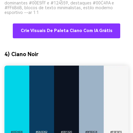
dominantes #00E5FF e #124559, destaques #00C49A e
#FF6B6B, blocos de texto minimalistas, estilo moderno
esportivo --ar 1:1
Crie Visuais De Paleta Ciano Com IA Grátis
4) Ciano Noir