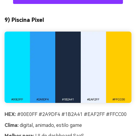
9) Piscina Pixel
HEX:
#00E0FF #2A9DF4 #1B2A41 #EAF2FF #FFCC00
Clima:
digital, animado, estilo game
Melhor para:
UI de dashboard SaaS