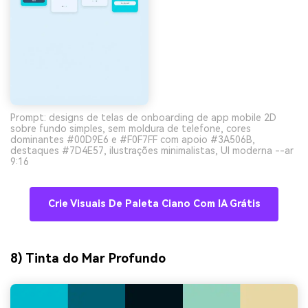
Prompt: designs de telas de onboarding de app mobile 2D
sobre fundo simples, sem moldura de telefone, cores
dominantes #00D9E6 e #F0F7FF com apoio #3A506B,
destaques #7D4E57, ilustrações minimalistas, UI moderna --ar
9:16
Crie Visuais De Paleta Ciano Com IA Grátis
8) Tinta do Mar Profundo