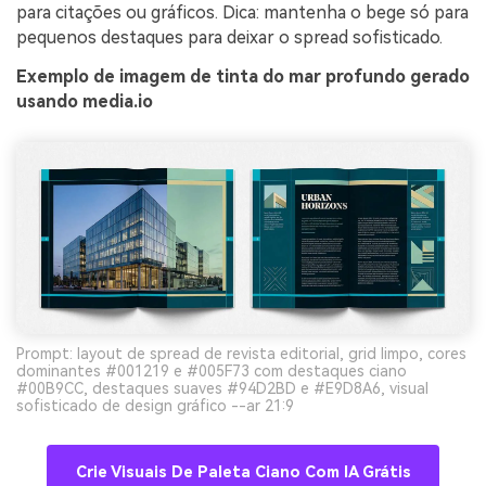
para citações ou gráficos. Dica: mantenha o bege só para
pequenos destaques para deixar o spread sofisticado.
Exemplo de imagem de tinta do mar profundo gerado
usando media.io
Prompt: layout de spread de revista editorial, grid limpo, cores
dominantes #001219 e #005F73 com destaques ciano
#00B9CC, destaques suaves #94D2BD e #E9D8A6, visual
sofisticado de design gráfico --ar 21:9
Crie Visuais De Paleta Ciano Com IA Grátis