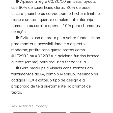
● Aplique a regra 60/30/10 em seus layouts:
use 60% de superfícies claras, 30% de base
escura (marinho ou carvão para o texto) e limite o
ciano e um tom quente complementar (laranja,
damasco ou coral) a apenas 10% para chamadas
de ação.
● Evite o uso de preto puro sobre fundos ciano
para manter a acessibilidade e o aspecto
moderno; prefira tons quase pretos como
#1F2933 ou #022B3A e adicione fundos branco-
quente (creme) para reduzir a frieza visual.
● Gere mockups e visuais consistentes em
ferramentas de IA, como o Media.io, inserindo os
códigos HEX exatos, o tipo de design e a
proporção de tela diretamente no prompt de
texto.
Ask AI for a summary