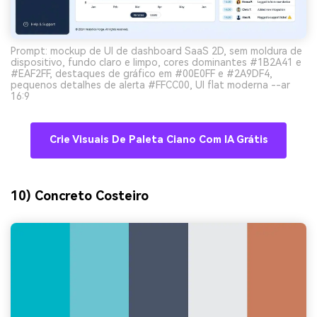
Prompt: mockup de UI de dashboard SaaS 2D, sem moldura de
dispositivo, fundo claro e limpo, cores dominantes #1B2A41 e
#EAF2FF, destaques de gráfico em #00E0FF e #2A9DF4,
pequenos detalhes de alerta #FFCC00, UI flat moderna --ar
16:9
Crie Visuais De Paleta Ciano Com IA Grátis
10) Concreto Costeiro