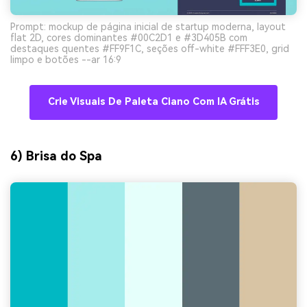
Prompt: mockup de página inicial de startup moderna, layout
flat 2D, cores dominantes #00C2D1 e #3D405B com
destaques quentes #FF9F1C, seções off-white #FFF3E0, grid
limpo e botões --ar 16:9
Crie Visuais De Paleta Ciano Com IA Grátis
6) Brisa do Spa