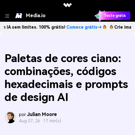
Media.io
Teste grátis
limites. 100% grátis!
Comece grátis→
Crie imagens com IA
Paletas de cores ciano:
combinações, códigos
hexadecimais e prompts
de design AI
Julian Moore
por
Aug 07, 26 ·
17 min(s)