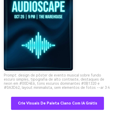
Prompt: design de pôster de evento musical sobre fundo
escuro simples, tipografia de alto contraste, destaques de
neon em #00D4E6, tons escuros dominantes #0B1320 e
#0A3D62, layout minimalista, sem elementos de fotos --ar 3:4
Crie Visuais De Paleta Ciano Com IA Grátis