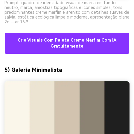
Prompt: quadro de identidade visual de marca em fundo
neutro, marca, amostras tipográficas e ícones simples, tons
predominantes creme marfim e arenito com detalhes suaves de
sálvia, estética ecológica limpa e moderna, apresentação plana
2d --ar 16:9
Crie Visuais Com Paleta Creme Marfim Com IA
Gratuitamente
5) Galeria Minimalista