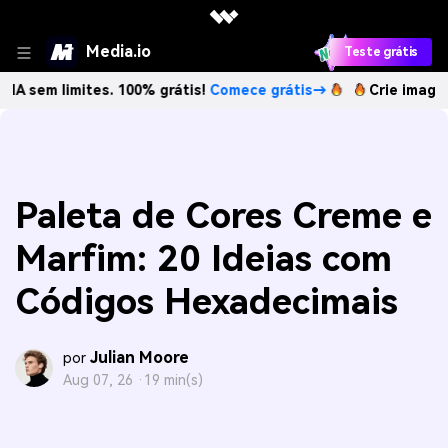
Media.io
Teste grátis
imites. 100% grátis!
Comece grátis→
Crie imagens com IA 
Paleta de Cores Creme e
Marfim: 20 Ideias com
Códigos Hexadecimais
Julian Moore
por
Aug 07, 26 ·
19 min(s)