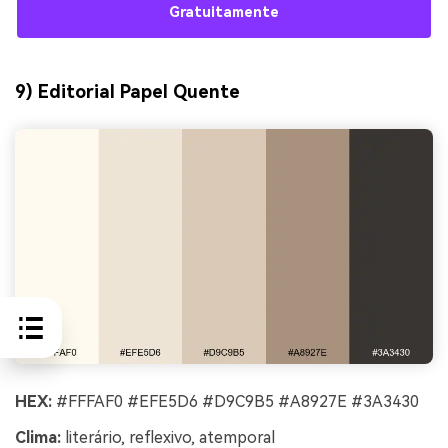
Gratuitamente
9) Editorial Papel Quente
HEX:
#FFFAF0 #EFE5D6 #D9C9B5 #A8927E #3A3430
Clima:
literário, reflexivo, atemporal