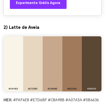
Experimente Grátis Agora
2) Latte de Aveia
HEX:
#FAF4E8 #E7D6BF #C8A98B #A07A5A #5B4636