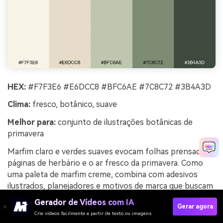
HEX:
#F7F3E6 #E6DCC8 #BFC6AE #7C8C72 #3B4A3D
Clima:
fresco, botânico, suave
Melhor para:
conjunto de ilustrações botânicas de
primavera
Marfim claro e verdes suaves evocam folhas prensadas,
páginas de herbário e o ar fresco da primavera. Como
uma paleta de marfim creme, combina com adesivos
ilustrados, planejadores e motivos de marca que buscam
um toque natural e tranquilo. Combine com texturas de
Gerador de Vídeos com IA
Gerar agora
aquarela e contornos mínimos em verde floresta escuro
Crie vídeos facilmente a partir de texto ou imagens
para definição. Dica: mantenha o tom mais claro como