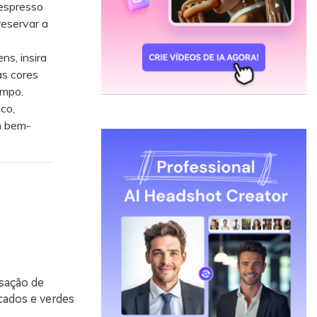
espresso
reservar a
s, insira
as cores
impo.
co,
m bem-
sação de
cados e verdes