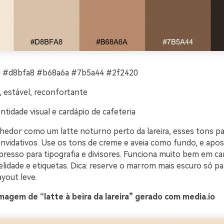
 #d8bfa8 #b68a6a #7b5a44 #2f2420
 estável, reconfortante
ntidade visual e cardápio de cafeteria
hedor como um latte noturno perto da lareira, esses tons p
convidativos. Use os tons de creme e aveia como fundo, e apo
presso para tipografia e divisores. Funciona muito bem em ca
elidade e etiquetas. Dica: reserve o marrom mais escuro só par
yout leve.
agem de “latte à beira da lareira” gerado com media.io