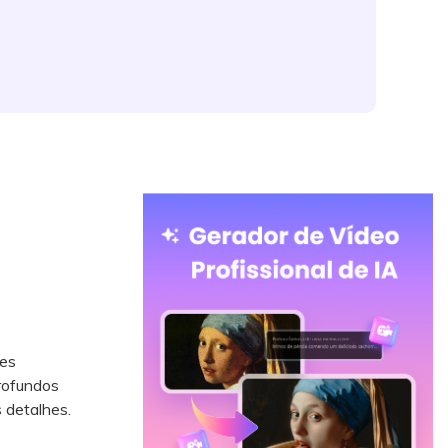
res
rofundos
 detalhes.