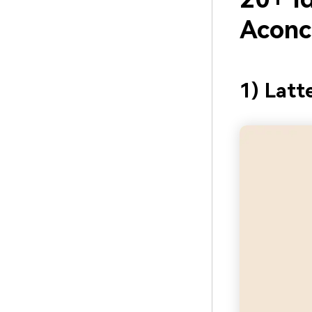
Aconc
1) Latt