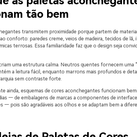
ue as paletas aconchegant
onam tão bem
hegantes transmitem proximidade porque partem de materiai
ao conforto: paredes creme, veios de madeira, tecidos de lã, 
icas terrosas. Essa familiaridade faz que o design seja convi
criam uma estrutura calma. Neutros quentes fornecem uma 
tém a leitura fácil, enquanto marrons mais profundos e det
arquia sem contraste forte.
nte ainda, esquemas de cores aconchegantes funcionam be
dias — de embalagens de marcas a componentes de interface 
s — pois são agradáveis aos olhos e se adaptam bem a difere
deias de Paletas de Cores