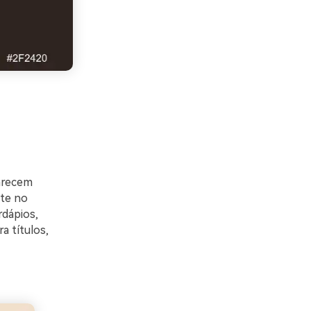
arecem
ste no
rdápios,
a títulos,