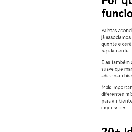
Por q
funci
Paletas aconc
já associamos 
quente e cerâm
rapidamente.
Elas também 
suave que man
adicionam hier
Mais importa
diferentes mí
para ambiente
impressões.
20+ I