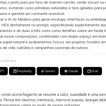
ua o preto puro por tons de marrom-carvão, verde-escuro ou 
xtos, evitando cores primárias saturadas e tons gelados para p
uave e garantir um contraste acessível.
a IA do Media.io para gerar mockups, interfaces ou embalagen
s HEX diretamente no prompt, especificando explicitamente du
nantes e de duas a três cores como detalhes sobre um fundo l
 essas composições, combinadas com amplo espaço em bran
de papel natural e acabamentos foscos, em projetos focados e
ilo de vida, culinária e campanhas sazonais de outono.
 a summary
GPT
Perplexity
Gemini
Claude
Grok
 cores aconchegante se resume a calor, suavidade e uma sen
do. Pense em neutros cremosos, marrons suaves, laranjas deli
 transmitem calma ao invés de serem gritantes.