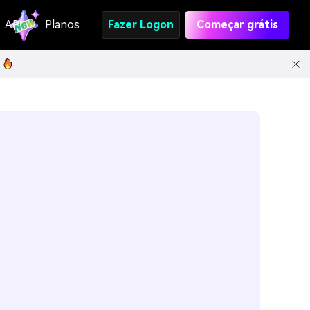
API
Planos
Fazer Logon
Começar grátis