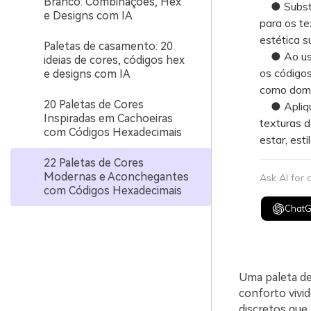
Branco: Combinações, Hex
● Substit
e Designs com IA
para os te
estética s
Paletas de casamento: 20
● Ao usar 
ideias de cores, códigos hex
os código
e designs com IA
como domi
20 Paletas de Cores
● Aplique
Inspiradas em Cachoeiras
texturas 
com Códigos Hexadecimais
estar, est
22 Paletas de Cores
Modernas e Aconchegantes
Ask AI for
com Códigos Hexadecimais
Chat
Uma paleta de
conforto vivi
discretos que