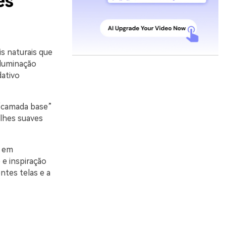
es
s naturais que
iluminação
dativo
“camada base”
alhes suaves
m em
e inspiração
ntes telas e a