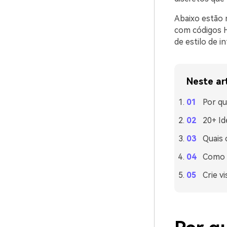
Abaixo estão 
com códigos HE
de estilo de in
Neste ar
Por qu
20+ Id
Quais
Como u
Crie v