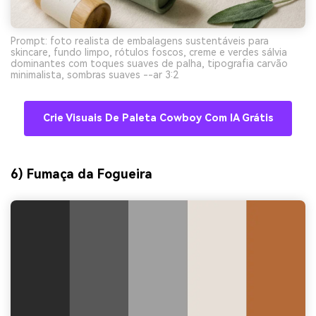
Prompt: foto realista de embalagens sustentáveis para
skincare, fundo limpo, rótulos foscos, creme e verdes sálvia
dominantes com toques suaves de palha, tipografia carvão
minimalista, sombras suaves --ar 3:2
Crie Visuais De Paleta Cowboy Com IA Grátis
6) Fumaça da Fogueira