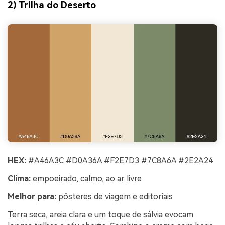
2) Trilha do Deserto
HEX:
#A46A3C #D0A36A #F2E7D3 #7C8A6A #2E2A24
Clima:
empoeirado, calmo, ao ar livre
Melhor para:
pôsteres de viagem e editoriais
Terra seca, areia clara e um toque de sálvia evocam