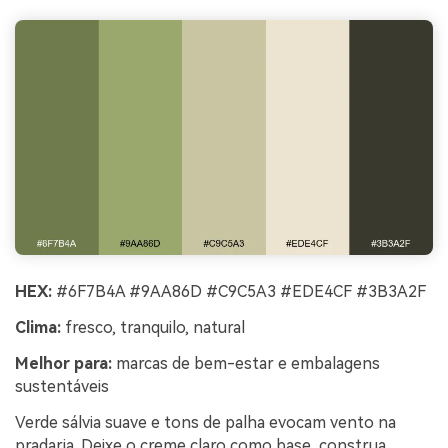
HEX:
#6F7B4A #9AA86D #C9C5A3 #EDE4CF #3B3A2F
Clima:
fresco, tranquilo, natural
Melhor para:
marcas de bem-estar e embalagens
sustentáveis
Verde sálvia suave e tons de palha evocam vento na
pradaria. Deixe o creme claro como base, construa