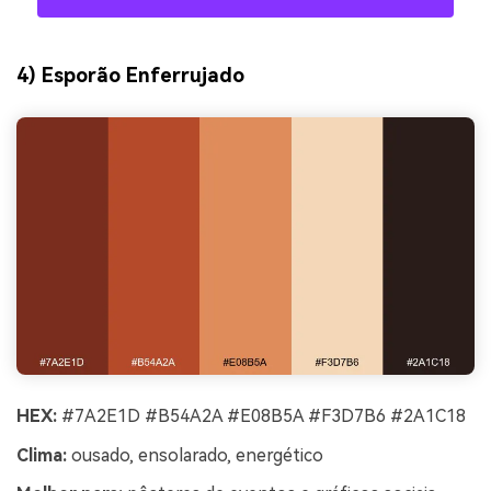
4) Esporão Enferrujado
HEX:
#7A2E1D #B54A2A #E08B5A #F3D7B6 #2A1C18
Clima:
ousado, ensolarado, energético