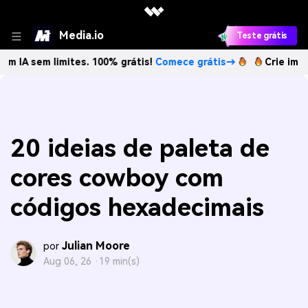
Media.io
Teste grátis
limites. 100% grátis!
Comece grátis→
Crie imagens com I
20 ideias de paleta de
cores cowboy com
códigos hexadecimais
Julian Moore
por
Aug 06, 26 ·
19 min(s)