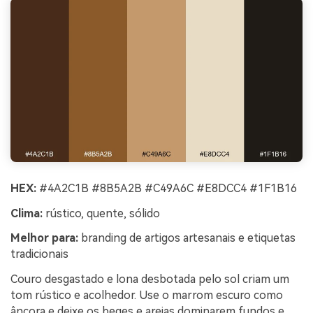
HEX:
#4A2C1B #8B5A2B #C49A6C #E8DCC4 #1F1B16
Clima:
rústico, quente, sólido
Melhor para:
branding de artigos artesanais e etiquetas
tradicionais
Couro desgastado e lona desbotada pelo sol criam um
tom rústico e acolhedor. Use o marrom escuro como
âncora e deixe os beges e areias dominarem fundos e