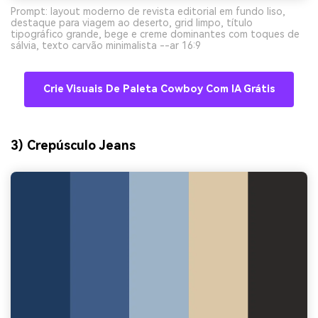
Prompt: layout moderno de revista editorial em fundo liso,
destaque para viagem ao deserto, grid limpo, título
tipográfico grande, bege e creme dominantes com toques de
sálvia, texto carvão minimalista --ar 16:9
Crie Visuais De Paleta Cowboy Com IA Grátis
3) Crepúsculo Jeans