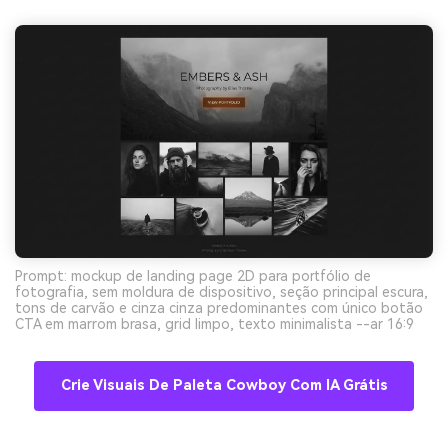
Prompt: mockup de landing page 2D para portfólio de
fotografia, sem moldura de dispositivo, seção principal escura,
tons de carvão e cinza cinza predominantes com único botão
CTA em marrom brasa, grid limpo, texto minimalista --ar 16:9
Crie Visuais De Paleta Cowboy Com IA Grátis