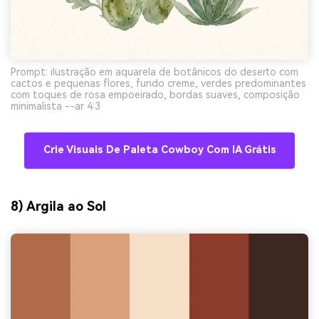
Prompt: ilustração em aquarela de botânicos do deserto com
cactos e pequenas flores, fundo creme, verdes predominantes
com toques de rosa empoeirado, bordas suaves, composição
minimalista --ar 4:3
Crie Visuais De Paleta Cowboy Com IA Grátis
8) Argila ao Sol