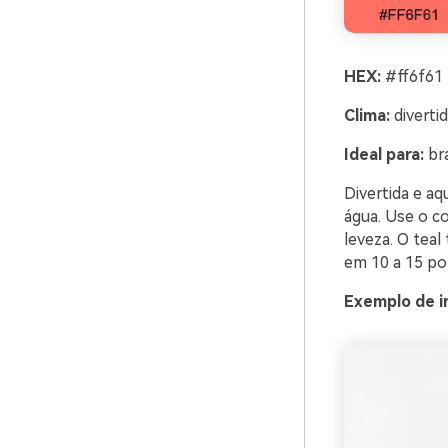
HEX:
#ff6f61 
Clima:
divertid
Ideal para:
bra
Divertida e aq
água. Use o c
leveza. O teal
em 10 a 15 por
Exemplo de i