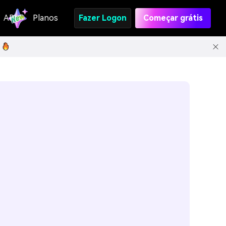
API
Planos
Fazer Logon
Começar grátis