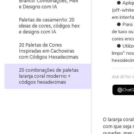
Branco: Combinações, Hex
● Aplique
e Designs com IA
(off-white
em interfa
Paletas de casamento: 20
● Para ev
ideias de cores, códigos hex
de luxo ou
e designs com IA
cores enco
20 Paletas de Cores
● Utilize 
Inspiradas em Cachoeiras
limpo" nos
com Códigos Hexadecimais
hexadecim
20 combinações de paletas
laranja coral moderno +
Ask AI for
códigos hexadecimais
Chat
O laranja cora
com que seja 
ousadas, mas s