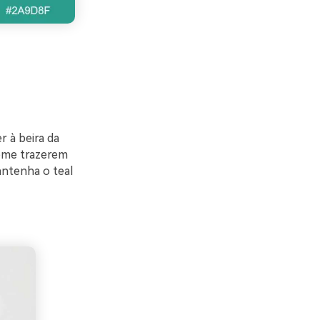
r à beira da
reme trazerem
antenha o teal