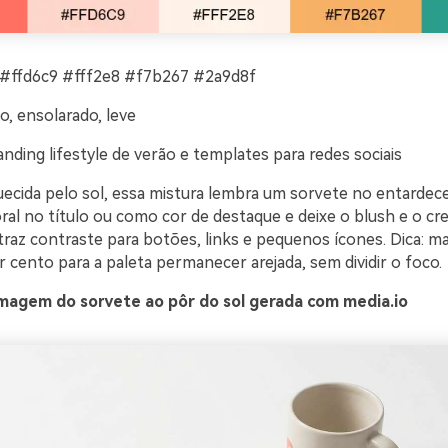
#ffd6c9 #fff2e8 #f7b267 #2a9d8f
o, ensolarado, leve
nding lifestyle de verão e templates para redes sociais
uecida pelo sol, essa mistura lembra um sorvete no entardece
oral no título ou como cor de destaque e deixe o blush e o c
 traz contraste para botões, links e pequenos ícones. Dica: m
 cento para a paleta permanecer arejada, sem dividir o foco.
magem do sorvete ao pôr do sol gerada com media.io