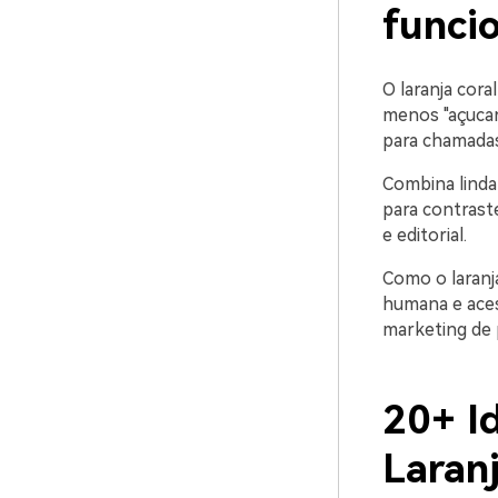
funci
O laranja cor
menos "açucara
para chamadas
Combina linda
para contraste
e editorial.
Como o laranj
humana e aces
marketing de 
20+ Id
Laran