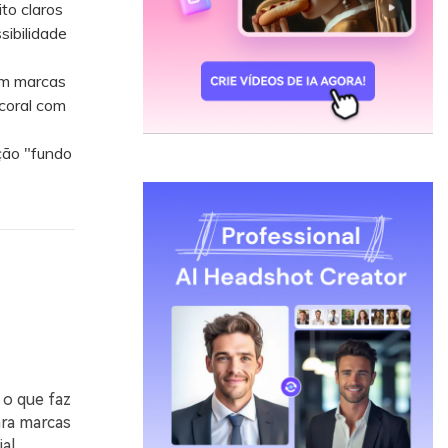
to claros
sibilidade
em marcas
 coral com
ção "fundo
 o que faz
ara marcas
al.