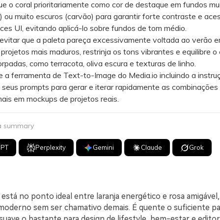
 o coral prioritariamente como cor de destaque em fundos mui
) ou muito escuros (carvão) para garantir forte contraste e aces
ces UI, evitando aplicá-lo sobre fundos de tom médio.
itar que a paleta pareça excessivamente voltada ao verão 
 projetos mais maduros, restrinja os tons vibrantes e equilibre o
rpadas, como terracota, oliva escura e texturas de linho.
a ferramenta de Text-to-Image do Media.io incluindo a instru
 seus prompts para gerar e iterar rapidamente as combinações
ais em mockups de projetos reais.
 a summary
GPT
Perplexity
Gemini
Claude
Grok
l está no ponto ideal entre laranja energético e rosa amigável,
moderno sem ser chamativo demais. É quente o suficiente p
uave o bastante para design de lifestyle, bem-estar e editori