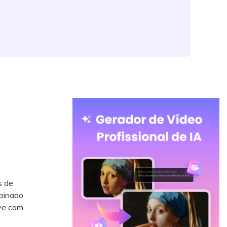
s de
binado
ave com