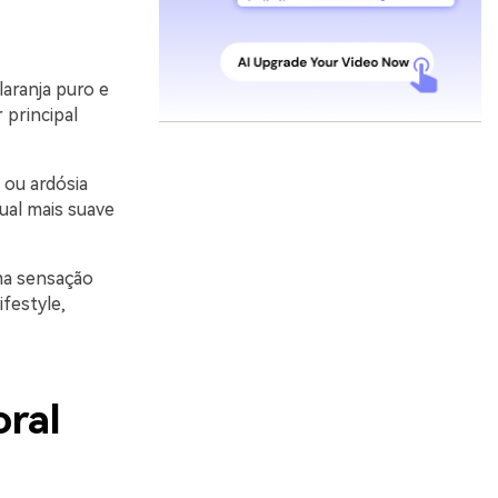
aranja puro e
 principal
 ou ardósia
ual mais suave
ma sensação
festyle,
oral