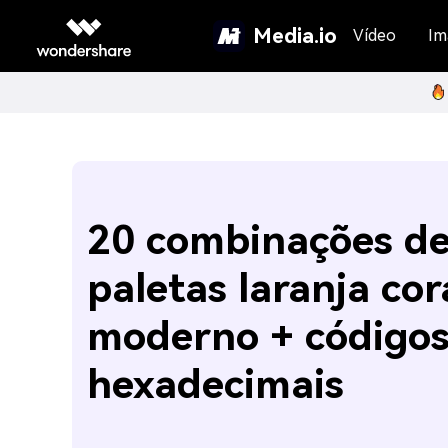
Media.io
Vídeo
Im
20 combinações d
paletas laranja cor
moderno + código
hexadecimais