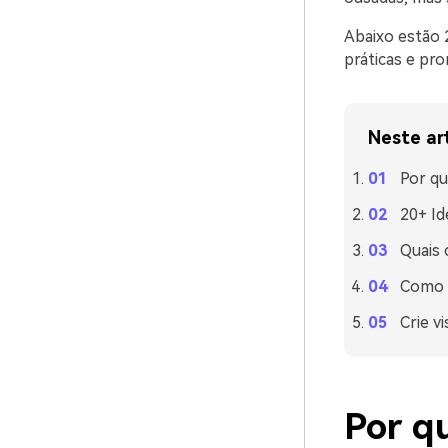
Abaixo estão 2
práticas e pr
Neste ar
Por qu
20+ Id
Quais 
Como u
Crie v
Por qu