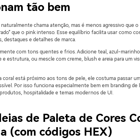
onam tão bem
al naturalmente chama atenção, mas é menos agressivo que o l
do" que o pink intenso. Esse equilíbrio facilita usar como cor
, destaques e detalhes de marca.
mente com tons quentes e frios. Adicione teal, azul-marinho
 e estrutura, ou mescle com creme, blush e areia para um vis
a coral está próximo aos tons de pele, ele costuma passar u
sível. Por isso funciona especialmente bem em branding de li
produtos, hospitalidade e temas modernos de UI.
eias de Paleta de Cores C
ja (com códigos HEX)