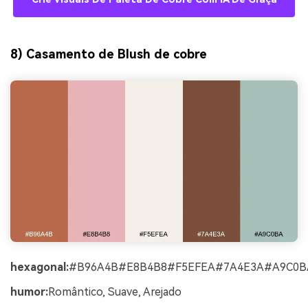
8) Casamento de Blush de cobre
hexagonal:
#B96A4B#E8B4B8#F5EFEA#7A4E3A#A9C0B
humor:
Romântico, Suave, Arejado