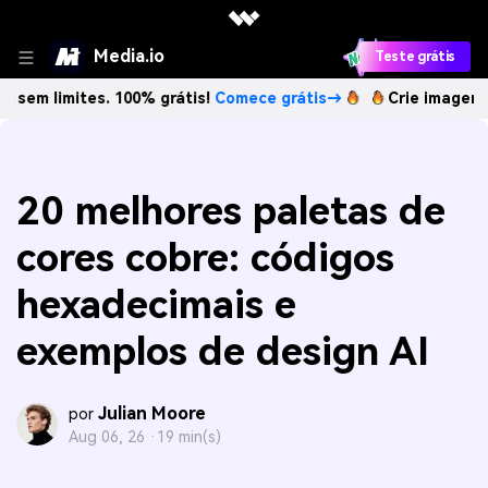
Media.io
Teste grátis
ites. 100% grátis!
Comece grátis→
Crie imagens com IA se
20 melhores paletas de
cores cobre: códigos
hexadecimais e
exemplos de design AI
Julian Moore
por
Aug 06, 26 ·
19 min(s)