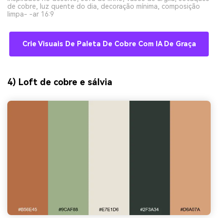
de cobre, luz quente do dia, decoração mínima, composição
limpa- -ar 16:9
Crie Visuais De Paleta De Cobre Com IA De Graça
4) Loft de cobre e sálvia