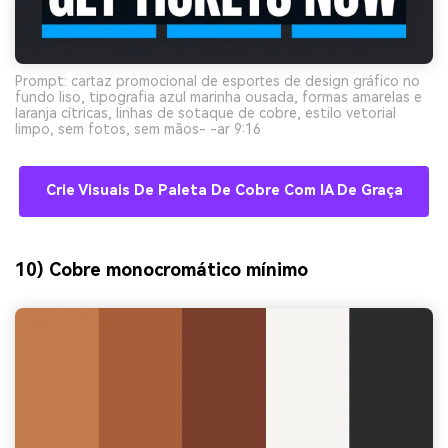
Prompt: cartaz promocional de esportes de design gráfico no
fundo liso, tipografia azul marinha ousada, formas amarelas e
laranja cítricas, linhas de sotaque de cobre, estilo vetorial
limpo, sem fotos, sem mãos- -ar 9:16
Crie Visuais De Paleta De Cobre Com IA De Graça
10) Cobre monocromático mínimo