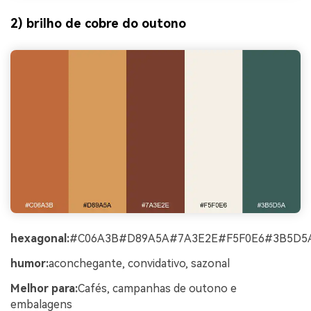
2) brilho de cobre do outono
hexagonal:
#C06A3B#D89A5A#7A3E2E#F5F0E6#3B5D5
humor:
aconchegante, convidativo, sazonal
Melhor para:
Cafés, campanhas de outono e
embalagens