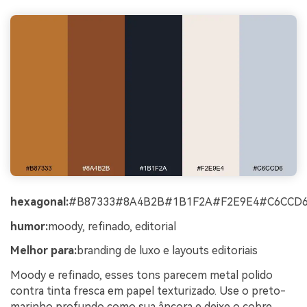
hexagonal:
#B87333#8A4B2B#1B1F2A#F2E9E4#C6CCD
humor:
moody, refinado, editorial
Melhor para:
branding de luxo e layouts editoriais
Moody e refinado, esses tons parecem metal polido
contra tinta fresca em papel texturizado. Use o preto-
marinho profundo como sua âncora e deixe o cobre