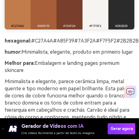
hexagonal:
#C27A4A#A85F39#7A3F2A#F7F5F2#2B2B2B
humor:
Minimalista, elegante, produto em primeiro lugar
Melhor para:
Embalagem e landing pages premium
skincare
Minimalista e elegante, parece cerâmica limpa, metal
quente e tipo moderno em papel brilhante. Esta paleta
de cores de cobre funciona melhor quando o branco-
branco domina e os tons de cobre entram para a
hierarquia em cabeçalhos e crachás. Carvão é ideal para
cópia do corpo e contornos, mantendo tudo nítido e
legível. Dica: Limite os gradientes e use blocos planos
Gerador de Vídeos com IA
Gerar agora
para preservar a vibração mínima e primordial do
Crie vídeos facilmente a partir de texto ou imagens
produto.