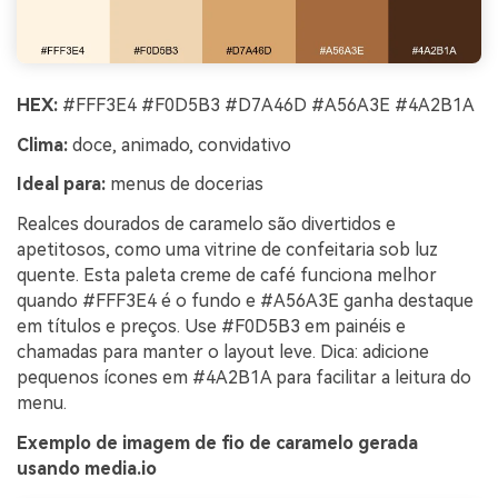
HEX:
#FFF3E4 #F0D5B3 #D7A46D #A56A3E #4A2B1A
Clima:
doce, animado, convidativo
Ideal para:
menus de docerias
Realces dourados de caramelo são divertidos e
apetitosos, como uma vitrine de confeitaria sob luz
quente. Esta paleta creme de café funciona melhor
quando #FFF3E4 é o fundo e #A56A3E ganha destaque
em títulos e preços. Use #F0D5B3 em painéis e
chamadas para manter o layout leve. Dica: adicione
pequenos ícones em #4A2B1A para facilitar a leitura do
menu.
Exemplo de imagem de fio de caramelo gerada
usando media.io