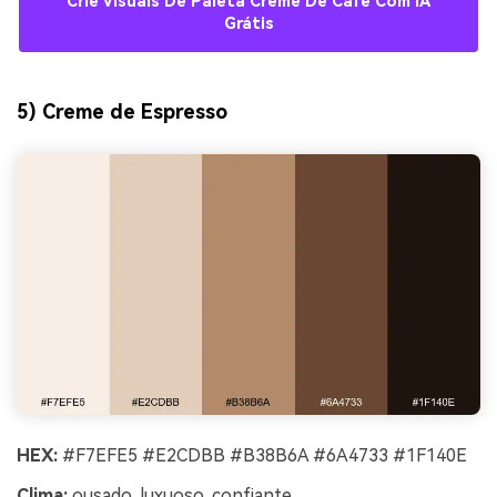
Crie Visuais De Paleta Creme De Café Com IA
Grátis
5) Creme de Espresso
HEX:
#F7EFE5 #E2CDBB #B38B6A #6A4733 #1F140E
Clima:
ousado, luxuoso, confiante