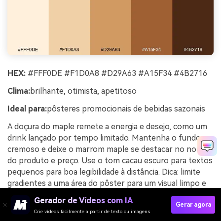
HEX:
#FFF0DE #F1D0A8 #D29A63 #A15F34 #4B2716
Clima:
brilhante, otimista, apetitoso
Ideal para:
pôsteres promocionais de bebidas sazonais
A doçura do maple remete a energia e desejo, como um
drink lançado por tempo limitado. Mantenha o fundo
cremoso e deixe o marrom maple se destacar no nome
do produto e preço. Use o tom cacau escuro para textos
pequenos para boa legibilidade à distância. Dica: limite
gradientes a uma área do pôster para um visual limpo e
moderno.
Gerador de Vídeos com IA
Gerar agora
Exemplo de imagem de macchiato de maple gerado
Crie vídeos facilmente a partir de texto ou imagens