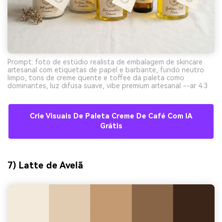
Prompt: foto de estúdio realista de embalagem de skincare
artesanal com etiquetas de papel e barbante, fundo neutro
limpo, tons de creme quente e toffee da paleta como
dominantes, luz difusa suave, vibe premium artesanal --ar 4:3
Crie Visuais De Paleta Creme De Café Com IA
Grátis
7) Latte de Avelã