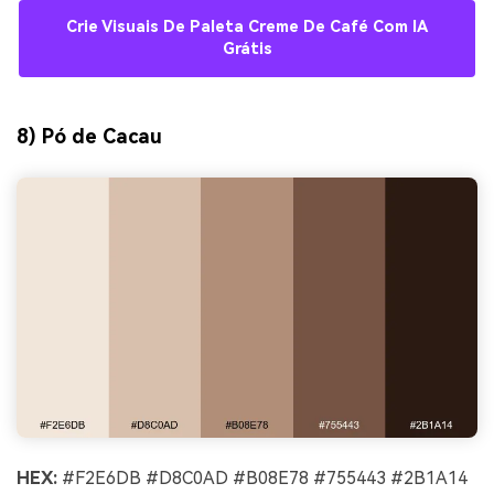
Crie Visuais De Paleta Creme De Café Com IA
Grátis
8) Pó de Cacau
HEX:
#F2E6DB #D8C0AD #B08E78 #755443 #2B1A14