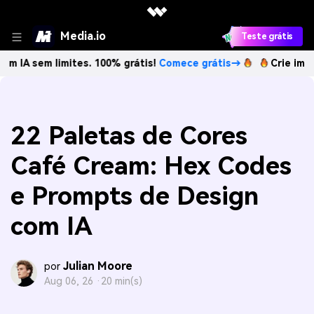
Media.io
Teste grátis
limites. 100% grátis!
Comece grátis→
Crie imagens com I
22 Paletas de Cores
Café Cream: Hex Codes
e Prompts de Design
com IA
Julian Moore
por
Aug 06, 26 ·
20 min(s)