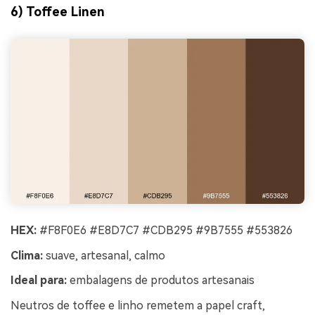
6) Toffee Linen
HEX:
#F8F0E6 #E8D7C7 #CDB295 #9B7555 #553826
Clima:
suave, artesanal, calmo
Ideal para:
embalagens de produtos artesanais
Neutros de toffee e linho remetem a papel craft,