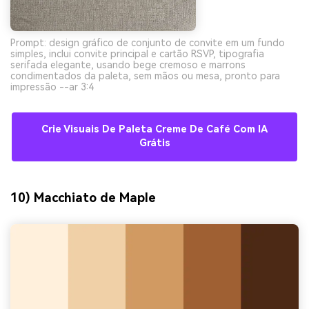
Prompt: design gráfico de conjunto de convite em um fundo
simples, inclui convite principal e cartão RSVP, tipografia
serifada elegante, usando bege cremoso e marrons
condimentados da paleta, sem mãos ou mesa, pronto para
impressão --ar 3:4
Crie Visuais De Paleta Creme De Café Com IA
Grátis
10) Macchiato de Maple