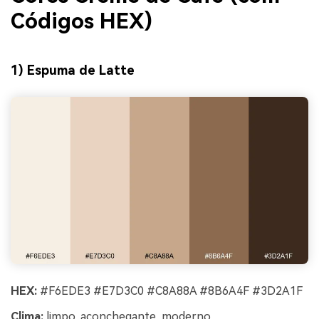
Códigos HEX)
1) Espuma de Latte
HEX:
#F6EDE3 #E7D3C0 #C8A88A #8B6A4F #3D2A1F
Clima:
limpo, aconchegante, moderno