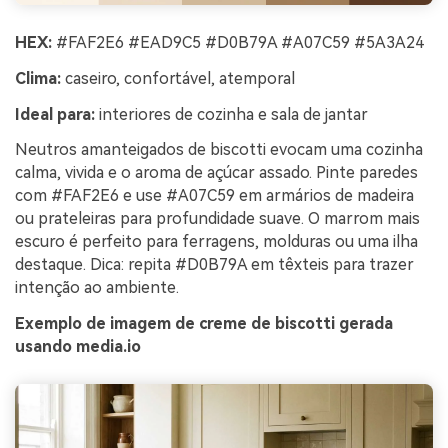
HEX:
#FAF2E6 #EAD9C5 #D0B79A #A07C59 #5A3A24
Clima:
caseiro, confortável, atemporal
Ideal para:
interiores de cozinha e sala de jantar
Neutros amanteigados de biscotti evocam uma cozinha
calma, vivida e o aroma de açúcar assado. Pinte paredes
com #FAF2E6 e use #A07C59 em armários de madeira
ou prateleiras para profundidade suave. O marrom mais
escuro é perfeito para ferragens, molduras ou uma ilha
destaque. Dica: repita #D0B79A em têxteis para trazer
intenção ao ambiente.
Exemplo de imagem de creme de biscotti gerada
usando media.io