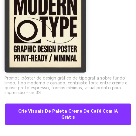
Prompt: pôster de design gráfico de tipografia sobre fundo
limpo, tipo moderno e ousado, contraste forte entre creme e
quase preto espresso, formas mínimas, visual pronto para
impressão --ar 3:4
Crie Visuais De Paleta Creme De Café Com IA
Grátis