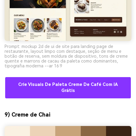
Prompt: mockup 2d de ui de site para landing page de
restaurante, layout limpo com destaque, seção de menu e
botão de reserva, sem moldura de dispositivo, tons de creme
quente e marrons de cacau da paleta como dominantes,
tipografia moderna --ar 16:9
Crie Visuais De Paleta Creme De Café Com IA
Grátis
9) Creme de Chai