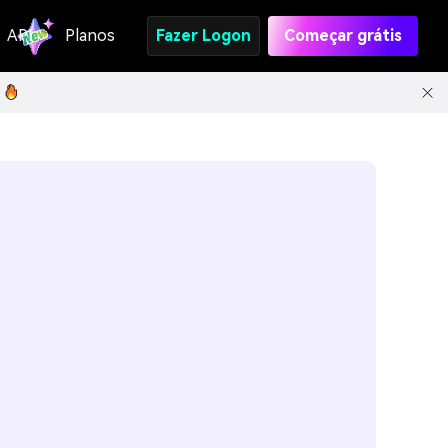
API
Planos
Fazer Logon
Começar grátis