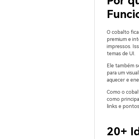
Por q
Funci
O cobalto fica
premium e inte
impressos. Iss
temas de UI.
Ele também se
para um visua
aquecer e ene
Como o cobalt
como principa
links e ponto
20+ I