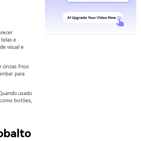
arecer
telas e
de visual e
cinzas frios
 âmbar para
. Quando usado
s como botões,
obalto