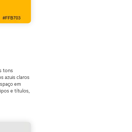
s tons
 azuis claros
 espaço em
pos e títulos,