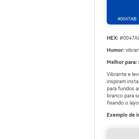
HEX:
#0047AB
Humor:
vibran
Melhor para:
Vibrante e le
inspiram inst
para fundos a
branco para se
fixando o layo
Exemplo de i