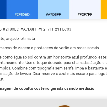
 #2F80ED #A7D8FF #F2F7FF #FFB703
te, arejado, otimista
marcas de viagem e postagens de verão em redes sociais
ve como água ao sol contra um horizonte azul profundo, este
antaneamente. Use o toque dourado para chamadas à ação e os
mplos. Combine com tipografia sem serifa limpa e bastante
nsação de leveza. Dica: reserve o azul mais escuro para logoti
ut.
magem de cobalto costeiro gerada usando media.io