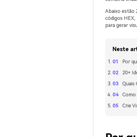
Abaixo estão 
códigos HEX, 
para gerar vi
Neste ar
Por qu
20+ Id
Quais
Como U
Crie V