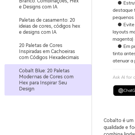
Branco: Combinações, Hex
● Estrutur
e Designs com IA
destaque f
pequenos e
Paletas de casamento: 20
● Evite a
ideias de cores, códigos hex
layouts mo
e designs com IA
magenta) a
20 Paletas de Cores
● Em proje
Inspiradas em Cachoeiras
tinta ante
com Códigos Hexadecimais
atenuar a 
Cobalt Blue: 20 Paletas
Modernas de Cores com
Ask AI for
Hex para Inspirar Seu
Design
Chat
Cobalto é um 
qualidade e f
combina lind