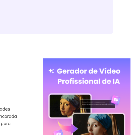
dades
ancorada
 para