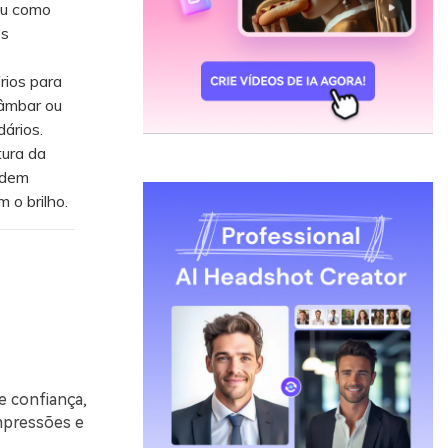
ou como
os
rios para
 âmbar ou
ários.
tura da
odem
 o brilho.
e confiança,
impressões e