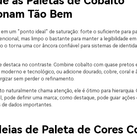
ue as Paletas de Cobalto
onam Tão Bem
 em um “ponto ideal” de saturação: forte o suficiente para p
ncional, mas limpo o bastante para manter a legibilidade em 
o o torna uma cor âncora confiável para sistemas de identida
 destaca no contraste. Combine cobalto com quase pretos e 
l moderno e tecnológico, ou adicione dourado, cobre, coral e
rgizar sem perder o refinamento.
o naturalmente chama atenção, ele é ótimo para hierarquia
l, pode definir uma marca; como destaque, pode guiar açõe
s de dados importantes.
deias de Paleta de Cores C