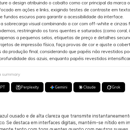
e o design atribuindo o cobalto como cor principal da marca 
ocado em ações e links, exigindo testes de contraste em text
 fundos escuros para garantir a acessibilidade da interface.
 sobrecarga visual combinando a cor com off-white e cinzas f
dernos, restringindo os tons quentes e saturados (como coral,
penas a pequenos selos, etiquetas de preço e detalhes secund
tos de impressão física, faça provas de cor e ajuste a cober
s da produção final, considerando que papéis não revestidos p
profundidade dos azuis, enquanto papéis revestidos intensificam
 a summary
GPT
Perplexity
Gemini
Claude
Grok
azul ousado e de alta clareza que transmite instantaneament
oco. Se destaca em interfaces digitais, mantém-se nítido em 
amente tanto com tons quentes quanto com neutros suaves.