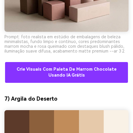
Prompt: foto realista em estúdio de embalagens de beleza
minimalistas, fundo limpo e contínuo, cores predominantes
marrom mocha e rosa queimado com destaques blush pálido,
iluminação suave difusa, acabamento matte premium --ar 3:2
Crie Visuais Com Paleta De Marrom Chocolate
Usando IA Grátis
7) Argila do Deserto