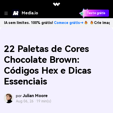
Media.io
Teste grátis
limites. 100% grátis!
Comece grátis→
Crie imagens com I
22 Paletas de Cores
Chocolate Brown:
Códigos Hex e Dicas
Essenciais
Julian Moore
por
Aug 06, 26 ·
19 min(s)