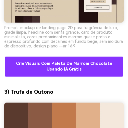
Prompt: mockup de landing page 2D para fragrância de luxo,
grade limpa, headline com serifa grande, card de produto
minimalista, cores predominantes marrom quase preto e
espresso profundo com detalhes em fundo bege, sem moldura
de dispositivo, design plano --ar 16:9
Crie Visuais Com Paleta De Marrom Chocolate
Usando IA Grátis
3) Trufa de Outono