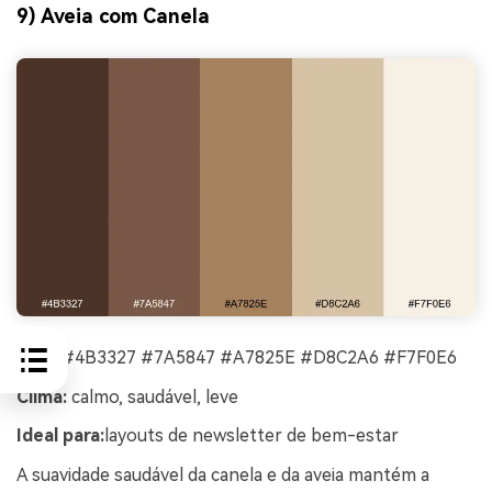
9) Aveia com Canela
HEX:
#4B3327 #7A5847 #A7825E #D8C2A6 #F7F0E6
Clima:
calmo, saudável, leve
Ideal para:
layouts de newsletter de bem-estar
A suavidade saudável da canela e da aveia mantém a