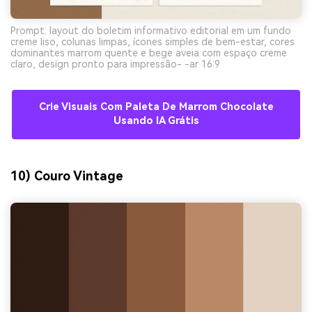
Prompt: layout do boletim informativo editorial em um fundo
creme liso, colunas limpas, ícones simples de bem-estar, cores
dominantes marrom quente e bege aveia com espaço creme
claro, design pronto para impressão- -ar 16:9
Crie Visuais Com Paleta De Marrom Chocolate
Usando IA Grátis
10) Couro Vintage