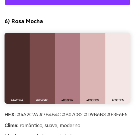
6) Rosa Mocha
HEX:
#4A2C2A #7B4B4C #B07C82 #D9B6B3 #F3E6E5
Clima:
romântico, suave, moderno