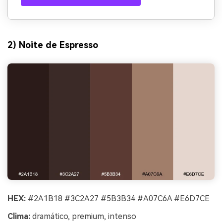
2) Noite de Espresso
HEX:
#2A1B18 #3C2A27 #5B3B34 #A07C6A #E6D7CE
Clima:
dramático, premium, intenso