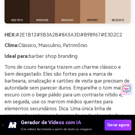
HEX:
#2E1B12#5B3A2B#8A5A3D#B98967#E3D2C2
Clima:
Clássico, Masculino, Patrimônio
Ideal para:
barber shop branding
Tons de couro herança trazem um charme clássico e
bem desgastado. Eles são fortes para a marca de
barbearia, sinalização e cartões de visita que precisam de
autoridade sem parecer duros. Emparelhe o tom mais
escuro com o bege pálido para um contraste nítido e,
em seguida, use os marrom médios quentes para
elementos secundários. Dica: Uma única linha de
ornamento vintage no bronzeado pode elevar todo o
sistema.
Gerador de Vídeos com IA
Gerar agora
Crie vídeos facilmente a partir de texto ou imagens
Exemplo de imagem de couro vintage gerado usando