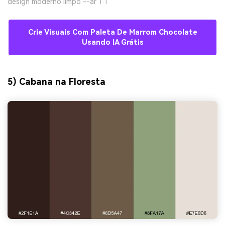
design moderno limpo --ar 1:1
Crie Visuais Com Paleta De Marrom Chocolate
Usando IA Grátis
5) Cabana na Floresta