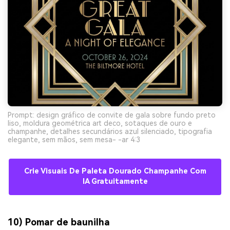
Prompt: design gráfico de convite de gala sobre fundo preto
liso, moldura geométrica art deco, sotaques de ouro e
champanhe, detalhes secundários azul silenciado, tipografia
elegante, sem mãos, sem mesa- -ar 4:3
Crie Visuais De Paleta Dourado Champanhe Com
IA Gratuitamente
10) Pomar de baunilha