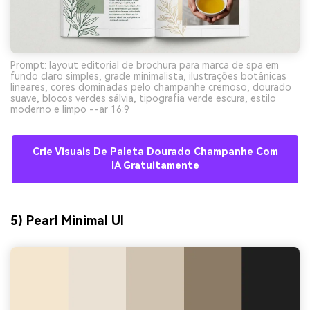
Prompt: layout editorial de brochura para marca de spa em
fundo claro simples, grade minimalista, ilustrações botânicas
lineares, cores dominadas pelo champanhe cremoso, dourado
suave, blocos verdes sálvia, tipografia verde escura, estilo
moderno e limpo --ar 16:9
Crie Visuais De Paleta Dourado Champanhe Com
IA Gratuitamente
5) Pearl Minimal UI