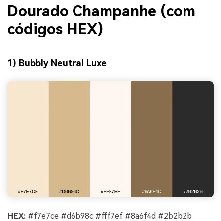
Dourado Champanhe (com
códigos HEX)
1) Bubbly Neutral Luxe
HEX:
#f7e7ce #d6b98c #fff7ef #8a6f4d #2b2b2b