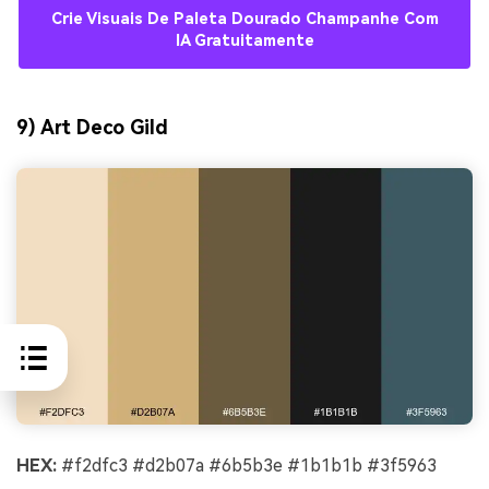
Crie Visuais De Paleta Dourado Champanhe Com
IA Gratuitamente
9) Art Deco Gild
HEX:
#f2dfc3 #d2b07a #6b5b3e #1b1b1b #3f5963