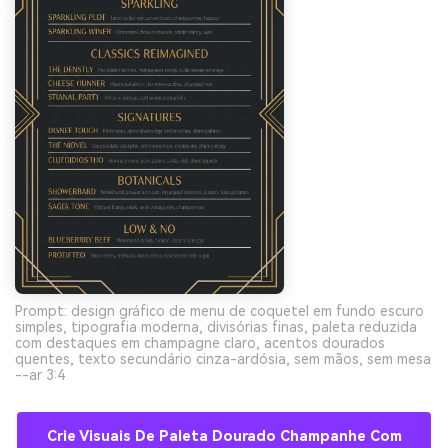
Prompt: design gráfico de menu de coquetel em fundo escuro
simples, tipografia moderna, divisórias finas, paleta reduzida
com destaques em champagne claro, acentos dourados
quentes, texto secundário cinza-ardósia, sem mãos, sem mesa
--ar 3:4
Crie Visuais De Paleta Dourado Champanhe Com