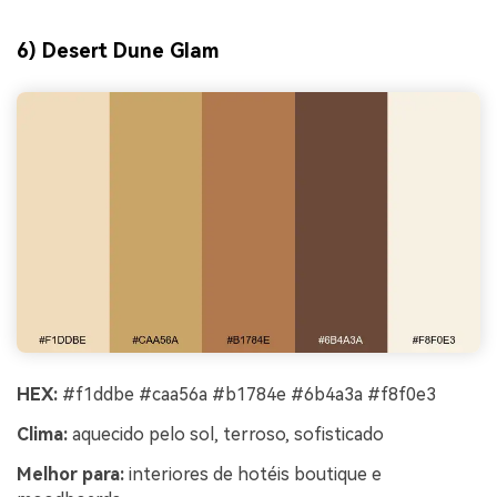
6) Desert Dune Glam
HEX:
#f1ddbe #caa56a #b1784e #6b4a3a #f8f0e3
Clima:
aquecido pelo sol, terroso, sofisticado
Melhor para:
interiores de hotéis boutique e