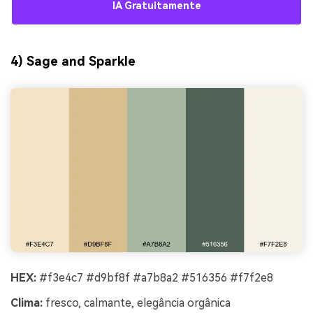
IA Gratuitamente
4) Sage and Sparkle
HEX:
#f3e4c7 #d9bf8f #a7b8a2 #516356 #f7f2e8
Clima:
fresco, calmante, elegância orgânica