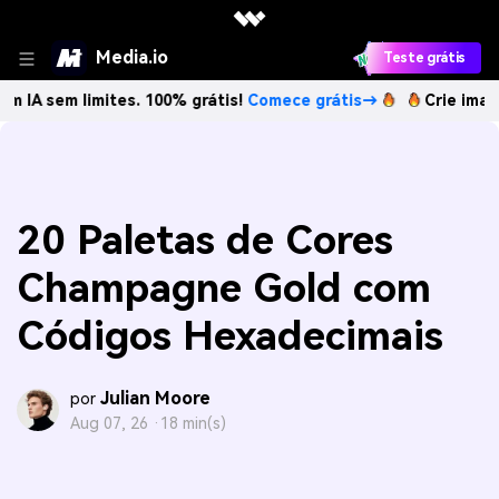
Media.io
Teste grátis
limites. 100% grátis!
Comece grátis→
Crie imagens com IA
20 Paletas de Cores
Champagne Gold com
Códigos Hexadecimais
Julian Moore
por
Aug 07, 26 ·
18 min(s)