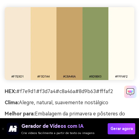
HEX:
#f7e9d1#f3d7a4#c8a46a#8d9b63#fffaf2
Clima:
Alegre, natural, suavemente nostálgico
Melhor para:
Embalagem da primavera e pôsteres do
mercado dos agricultores
Gerador de Vídeos com IA
Gerar agora
Alegre e ensolarado, como creme de baunilha com
Crie vídeos facilmente a partir de texto ou imagens