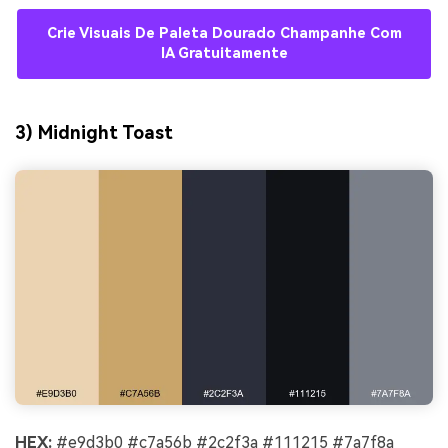
Crie Visuais De Paleta Dourado Champanhe Com
IA Gratuitamente
3) Midnight Toast
HEX:
#e9d3b0 #c7a56b #2c2f3a #111215 #7a7f8a