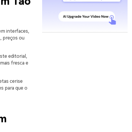
am Tão
m interfaces,
, preços ou
te editorial,
mais fresca e
etas cerise
es para que o
om