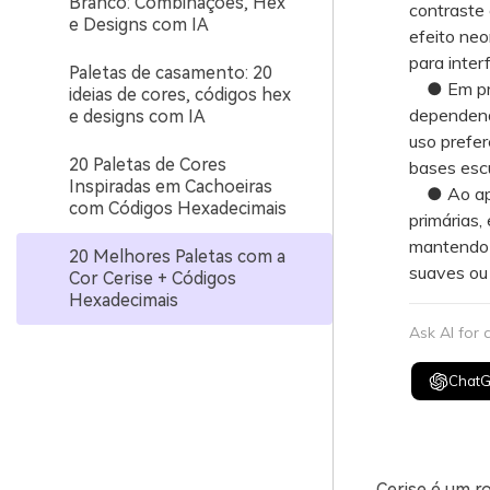
Branco: Combinações, Hex
contraste 
e Designs com IA
efeito neo
para inter
Paletas de casamento: 20
● Em proj
ideias de cores, códigos hex
dependendo
e designs com IA
uso prefer
20 Paletas de Cores
bases esc
Inspiradas em Cachoeiras
● Ao aplic
com Códigos Hexadecimais
primárias,
mantendo 
20 Melhores Paletas com a
suaves ou 
Cor Cerise + Códigos
Hexadecimais
Ask AI for
Chat
Cerise é um r