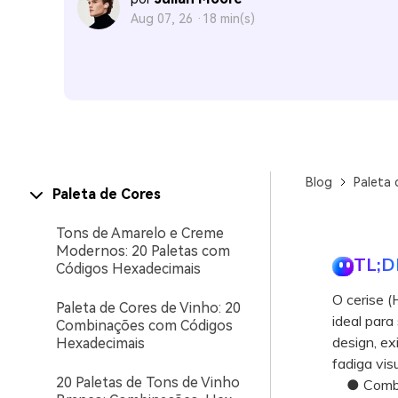
Aug 07, 26 ·
18 min(s)
Blog
Paleta 
Paleta de Cores
Tons de Amarelo e Creme
Modernos: 20 Paletas com
TL;D
Códigos Hexadecimais
O cerise (
Paleta de Cores de Vinho: 20
ideal para
Combinações com Códigos
design, ex
Hexadecimais
fadiga visu
20 Paletas de Tons de Vinho
● Combine