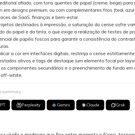
editorial afiado, com tons quentes de papel (creme, bege) para 
n em designs premium, ou com complementares frios (teal, azul
faces de SaaS, finanças e bem-estar.
etos destinados à impressão, a saturação do cerise sofre var
 do papel e da tinta, o que exige a realização de testes de pr
encial de papéis foscos para garantir a consistência do contra
uras.
ar a cor em interfaces digitais, restrinja o cerise estritament
 estados ativos e tags de destaque (um elemento focal por layou
os componentes secundários e o preenchimento de fundo em 
off-white.
 a summary
GPT
Perplexity
Gemini
Claude
Grok
osa vívido e moderno que fica entre magenta e fúcsia, tornan