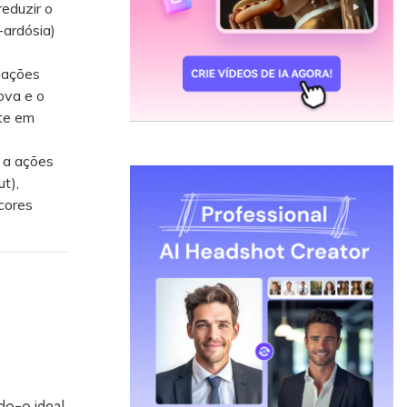
reduzir o
-ardósia)
iações
ova e o
ste em
e a ações
t),
cores
do-o ideal