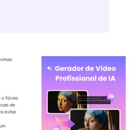
cimais
o fúcsia,
ocais de
a evitar
 um