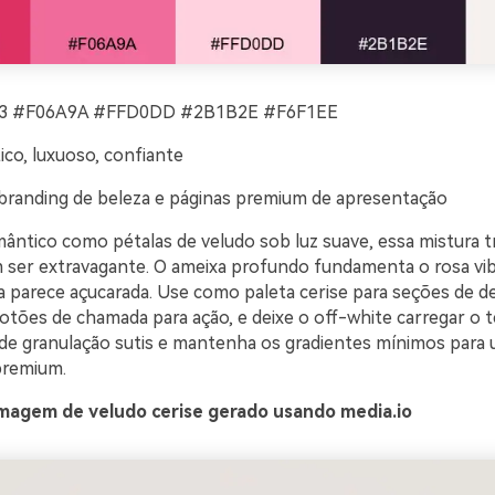
 #F06A9A #FFD0DD #2B1B2E #F6F1EE
co, luxuoso, confiante
branding de beleza e páginas premium de apresentação
ântico como pétalas de veludo sob luz suave, essa mistura 
 ser extravagante. O ameixa profundo fundamenta o rosa vi
a parece açucarada. Use como paleta cerise para seções de d
tões de chamada para ação, e deixe o off-white carregar o 
de granulação sutis e mantenha os gradientes mínimos para
remium.
magem de veludo cerise gerado usando media.io