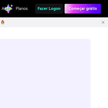
API
Planos
Fazer Logon
Começar grátis