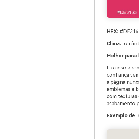
HEX:
#DE3163
Clima:
românti
Melhor para:
Luxuoso e rom
confiança sem
a página nunc
emblemas e bo
com texturas 
acabamento p
Exemplo de i