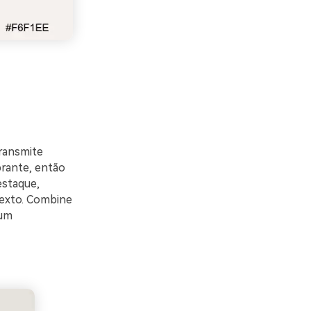
transmite
brante, então
estaque,
texto. Combine
 um