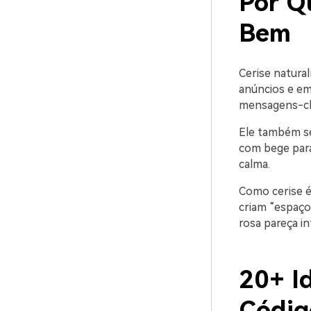
Por Q
Bem
Cerise natura
anúncios e em
mensagens-ch
Ele também se
com bege para
calma.
Como cerise é
criam “espaço
rosa pareça in
20+ I
Códig