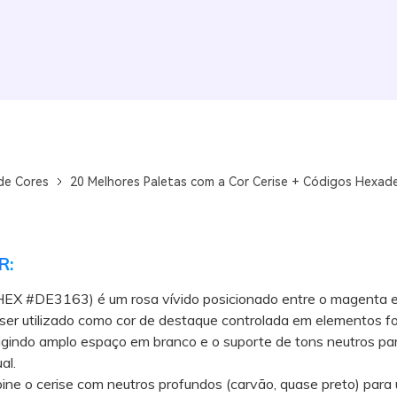
de Cores
20 Melhores Paletas com a Cor Cerise + Códigos Hexade
R:
HEX #DE3163) é um rosa vívido posicionado entre o magenta e 
 ser utilizado como cor de destaque controlada em elementos f
igindo amplo espaço em branco e o suporte de tons neutros par
al.
 o cerise com neutros profundos (carvão, quase preto) para