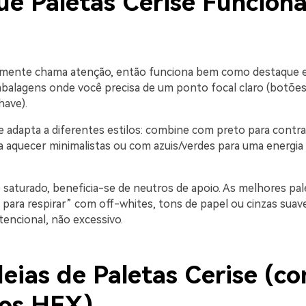
ue Paletas Cerise Funcion
lmente chama atenção, então funciona bem como destaque e
balagens onde você precisa de um ponto focal claro (botões
ave).
 adapta a diferentes estilos: combine com preto para contras
 aquecer minimalistas ou com azuis/verdes para uma energia 
 saturado, beneficia-se de neutros de apoio. As melhores pal
 para respirar” com off-whites, tons de papel ou cinzas suav
tencional, não excessivo.
deias de Paletas Cerise (c
os HEX)