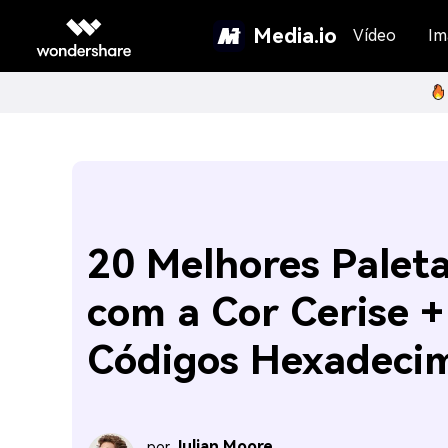
Media.io
Vídeo
Im
20 Melhores Palet
com a Cor Cerise +
Códigos Hexadeci
Julian Moore
por