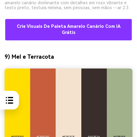
amarelo canário dominante com detalhes em roxo vibrante e
texto preto, textura mínima, sem pessoas, sem mãos --ar 2:3
Crie Visuais De Paleta Amarelo Canário Com IA
Grátis
9) Mel e Terracota