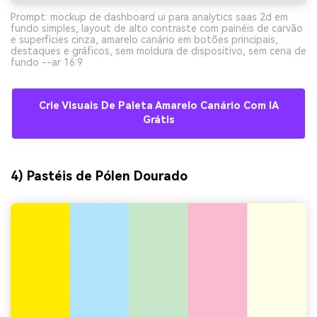
Prompt: mockup de dashboard ui para analytics saas 2d em
fundo simples, layout de alto contraste com painéis de carvão
e superfícies cinza, amarelo canário em botões principais,
destaques e gráficos, sem moldura de dispositivo, sem cena de
fundo --ar 16:9
Crie Visuais De Paleta Amarelo Canário Com IA
Grátis
4) Pastéis de Pólen Dourado