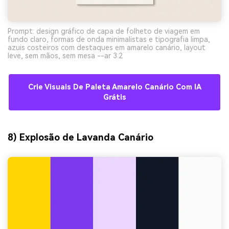
Prompt: design gráfico de capa de folheto de viagem em
fundo claro, formas de onda minimalistas e tipografia limpa,
azuis costeiros com destaques em amarelo canário, layout
leve, sem mãos, sem mesa --ar 3:2
Crie Visuais De Paleta Amarelo Canário Com IA
Grátis
8) Explosão de Lavanda Canário