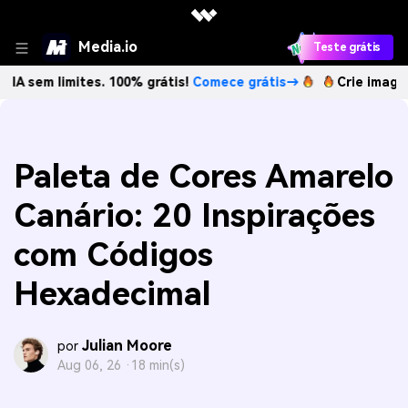
Media.io
Teste grátis
imites. 100% grátis!
Comece grátis→
Crie imagens com IA
Paleta de Cores Amarelo
Canário: 20 Inspirações
com Códigos
Hexadecimal
Julian Moore
por
Aug 06, 26 ·
18 min(s)