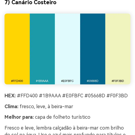
7) Canário Costeiro
HEX:
#FFD400 #1B9AAA #E0FBFC #05668D #F0F3BD
Clima:
fresco, leve, à beira-mar
Melhor para:
capa de folheto turístico
Fresco e leve, lembra calçadão à beira-mar com brilho
do sol na água. Use o azul mais profundo para títulos e