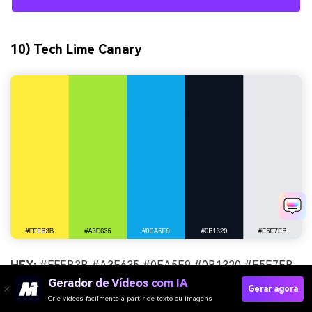
10) Tech Lime Canary
HEX:
#FFEB3B #A3E635 #0EA5E9 #0B1320 #E5E7EB
Gerador de Vídeos com IA
Clima:
ativo, digital, otimista
Gerar agora
Crie vídeos facilmente a partir de texto ou imagens