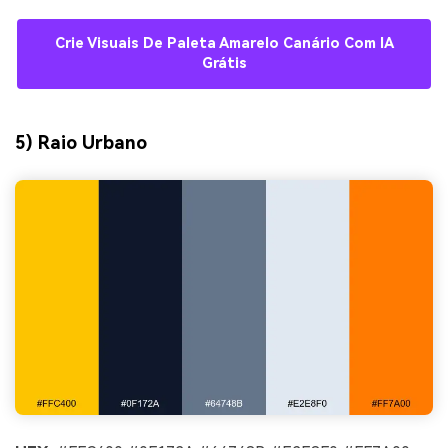
Crie Visuais De Paleta Amarelo Canário Com IA
Grátis
5) Raio Urbano