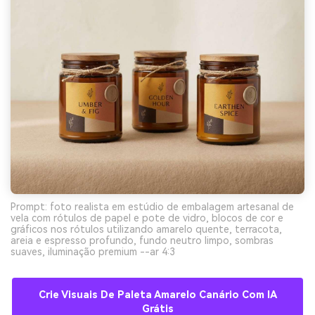
Prompt: foto realista em estúdio de embalagem artesanal de
vela com rótulos de papel e pote de vidro, blocos de cor e
gráficos nos rótulos utilizando amarelo quente, terracota,
areia e espresso profundo, fundo neutro limpo, sombras
suaves, iluminação premium --ar 4:3
Crie Visuais De Paleta Amarelo Canário Com IA
Grátis