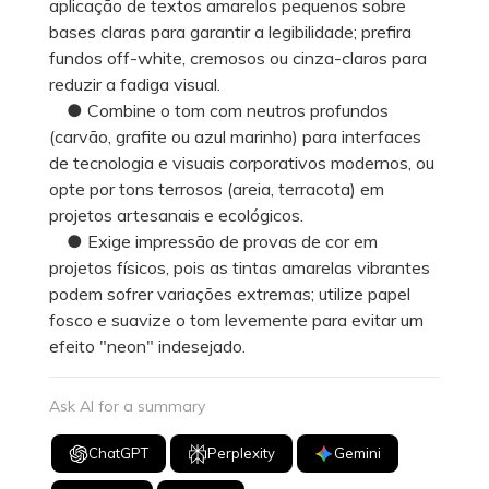
aplicação de textos amarelos pequenos sobre
bases claras para garantir a legibilidade; prefira
fundos off-white, cremosos ou cinza-claros para
reduzir a fadiga visual.
● Combine o tom com neutros profundos
(carvão, grafite ou azul marinho) para interfaces
de tecnologia e visuais corporativos modernos, ou
opte por tons terrosos (areia, terracota) em
projetos artesanais e ecológicos.
● Exige impressão de provas de cor em
projetos físicos, pois as tintas amarelas vibrantes
podem sofrer variações extremas; utilize papel
fosco e suavize o tom levemente para evitar um
efeito "neon" indesejado.
Ask AI for a summary
ChatGPT
Perplexity
Gemini