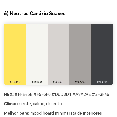
6) Neutros Canário Suaves
HEX:
#FFE45E #F5F5F0 #D6D3D1 #A8A29E #3F3F46
Clima:
quente, calmo, discreto
Melhor para:
mood board minimalista de interiores