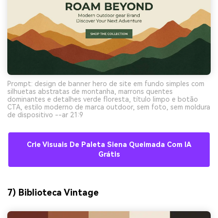
Prompt: design de banner hero de site em fundo simples com
silhuetas abstratas de montanha, marrons quentes
dominantes e detalhes verde floresta, título limpo e botão
CTA, estilo moderno de marca outdoor, sem foto, sem moldura
de dispositivo --ar 21:9
Crie Visuais De Paleta Siena Queimada Com IA
Grátis
7) Biblioteca Vintage