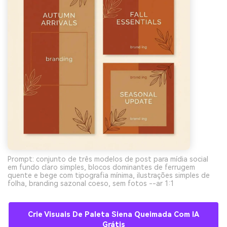
Prompt: conjunto de três modelos de post para mídia social
em fundo claro simples, blocos dominantes de ferrugem
quente e bege com tipografia mínima, ilustrações simples de
folha, branding sazonal coeso, sem fotos --ar 1:1
Crie Visuais De Paleta Siena Queimada Com IA
Grátis