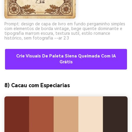
Prompt: design de capa de livro em fundo pergaminho simples
com elementos de borda vintage, bege quente dominante e
tipografia marrom escura, textura sutil, estilo romance
histórico, sem fotografia --ar 2:3
Crie Visuais De Paleta Siena Queimada Com IA
Grátis
8) Cacau com Especiarias