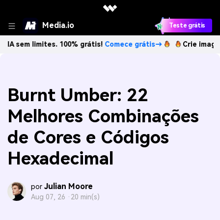
Media.io
Teste grátis
mites. 100% grátis!
Comece grátis→
Crie imagens com IA 
Burnt Umber: 22
Melhores Combinações
de Cores e Códigos
Hexadecimal
Julian Moore
por
Aug 07, 26 ·
20 min(s)