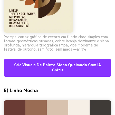
Prompt: cartaz gráfico de evento em fundo claro simples com
formas geométricas ousadas, cobre laranja dominante e siena
profunda, hierarquia tipográfica limpa, vibe moderna de
festival de outono, sem foto, sem mãos --ar 3:4
Crie Visuais De Paleta Siena Queimada Com IA
Grátis
5) Linho Mocha