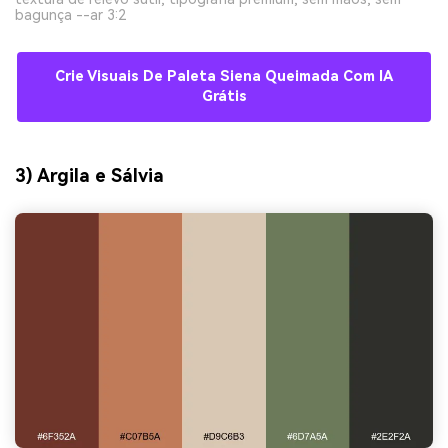
bagunça --ar 3:2
Crie Visuais De Paleta Siena Queimada Com IA
Grátis
3) Argila e Sálvia