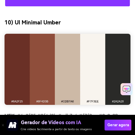
10) UI Minimal Umber
HEX:
#6a2f25 #8f4d3b #cdb7a6 #f7f3ee #2a2a28
Gerador de Vídeos com IA
Gerar agora
Clima:
limpo e editorial
Crie vídeos facilmente a partir de texto ou imagens