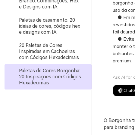
Branco: Combinações, Hex
borgonha c
e Designs com IA
uso da cor
● Em mate
Paletas de casamento: 20
revestidos
ideias de cores, códigos hex
foil doura
e designs com IA
● Evite ap
20 Paletas de Cores
manter o t
Inspiradas em Cachoeiras
brilhante
com Códigos Hexadecimais
premium.
Paletas de Cores Borgonha:
20 Inspirações com Códigos
Ask AI for
Hexadecimais
Chat
O Borgonha tr
para branding 