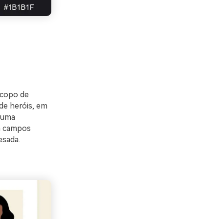
 copo de
de heróis, em
 uma
em campos
esada.