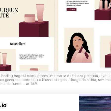
 landing page ui mockup para uma marca de beleza premium, layout 
o generoso, bordeaux e blush sotaques, tipografia nítida, sem mo
ena de fundo- -ar 16:9
.io