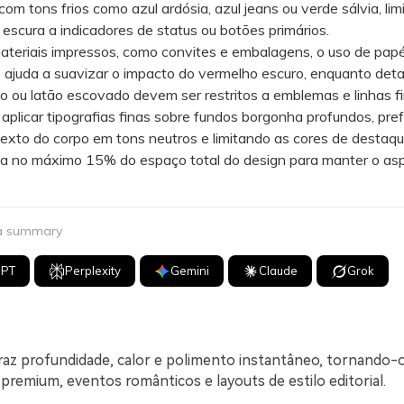
om tons frios como azul ardósia, azul jeans ou verde sálvia, lim
 escura a indicadores de status ou botões primários.
riais impressos, como convites e embalagens, o uso de papé
 ajuda a suavizar o impacto do vermelho escuro, enquanto det
do ou latão escovado devem ser restritos a emblemas e linhas fi
licar tipografias finas sobre fundos borgonha profundos, pref
exto do corpo em tons neutros e limitando as cores de destaq
s a no máximo 15% do espaço total do design para manter o as
 a summary
GPT
Perplexity
Gemini
Claude
Grok
az profundidade, calor e polimento instantâneo, tornando
premium, eventos românticos e layouts de estilo editorial.