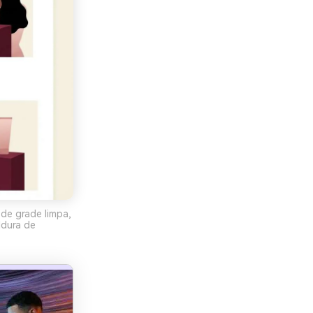
de grade limpa,
ldura de