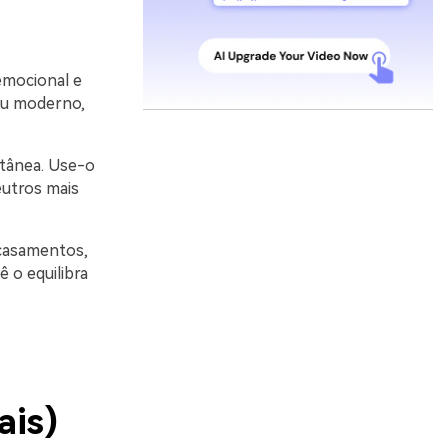
emocional e
 ou moderno,
ntânea. Use-o
utros mais
-casamentos,
 o equilibra
ais)