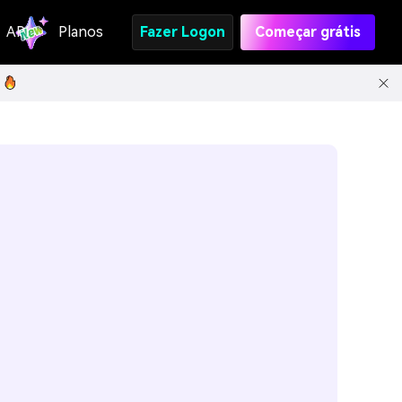
API
Planos
Fazer Logon
Começar grátis