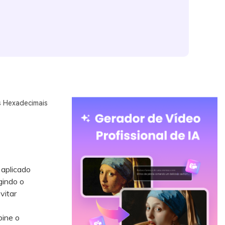
s Hexadecimais
 aplicado
gindo o
vitar
bine o