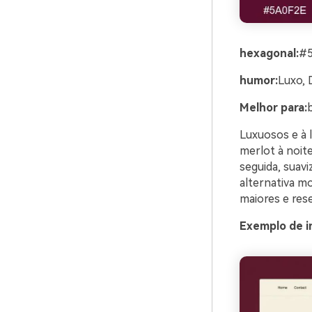
hexagonal:
#
humor:
Luxo, 
Melhor para:
Luxuosos e à 
merlot à noit
seguida, suav
alternativa m
maiores e res
Exemplo de i