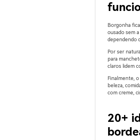
funci
Borgonha fica
ousado sem a 
dependendo d
Por ser natur
para manchete
claros lidem 
Finalmente, o
beleza, comida
com creme, ci
20+ id
borde