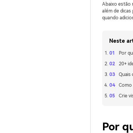
Abaixo estão 
além de dicas
quando adicio
Neste ar
Por qu
20+ id
Quais
Como u
Crie v
Por q