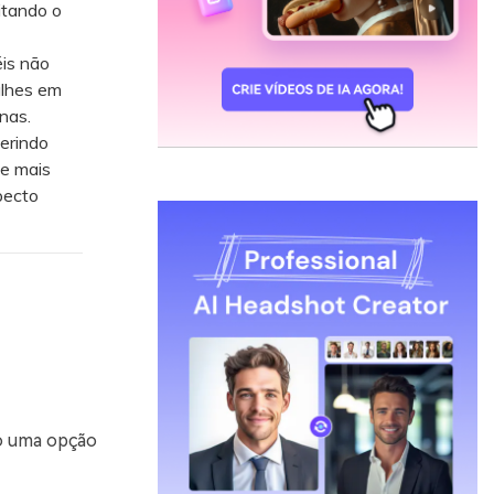
itando o
is não
alhes em
nas.
erindo
ue mais
pecto
-o uma opção