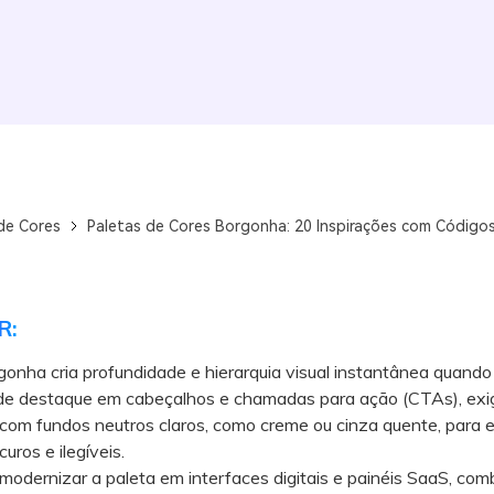
de Cores
Paletas de Cores Borgonha: 20 Inspirações com Código
R:
onha cria profundidade e hierarquia visual instantânea quando
de destaque em cabeçalhos e chamadas para ação (CTAs), exi
com fundos neutros claros, como creme ou cinza quente, para e
uros e ilegíveis.
dernizar a paleta em interfaces digitais e painéis SaaS, com