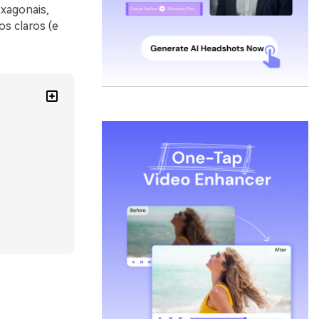
exagonais,
s claros (e