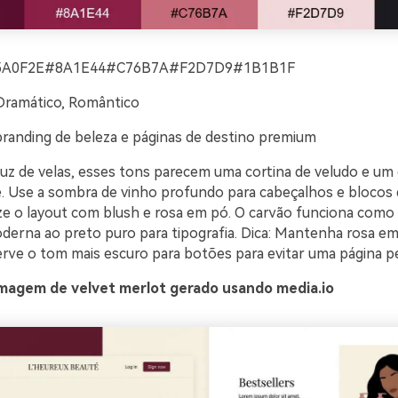
5A0F2E#8A1E44#C76B7A#F2D7D9#1B1B1F
Dramático, Romântico
branding de beleza e páginas de destino premium
luz de velas, esses tons parecem uma cortina de veludo e um
e. Use a sombra de vinho profundo para cabeçalhos e blocos 
ize o layout com blush e rosa em pó. O carvão funciona como
oderna ao preto puro para tipografia. Dica: Mantenha rosa 
erve o tom mais escuro para botões para evitar uma página p
magem de velvet merlot gerado usando media.io