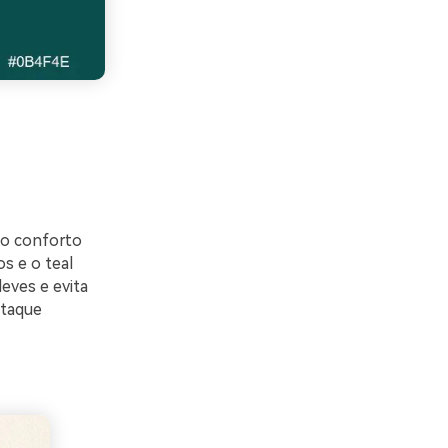
ndo conforto
s e o teal
eves e evita
staque