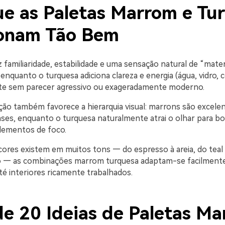
ue as Paletas Marrom e Tu
onam Tão Bem
familiaridade, estabilidade e uma sensação natural de “materi
 enquanto o turquesa adiciona clareza e energia (água, vidro, c
te sem parecer agressivo ou exageradamente moderno.
ão também favorece a hierarquia visual: marrons são excele
bases, enquanto o turquesa naturalmente atrai o olhar para b
lementos de foco.
res existem em muitos tons — do espresso à areia, do teal
 — as combinações marrom turquesa adaptam-se facilmente 
té interiores ricamente trabalhados.
de 20 Ideias de Paletas Ma