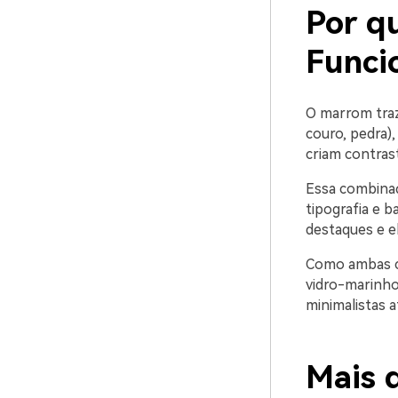
Por q
Funci
O marrom traz 
couro, pedra),
criam contras
Essa combinaç
tipografia e 
destaques e e
Como ambas co
vidro-marinho
minimalistas a
Mais 