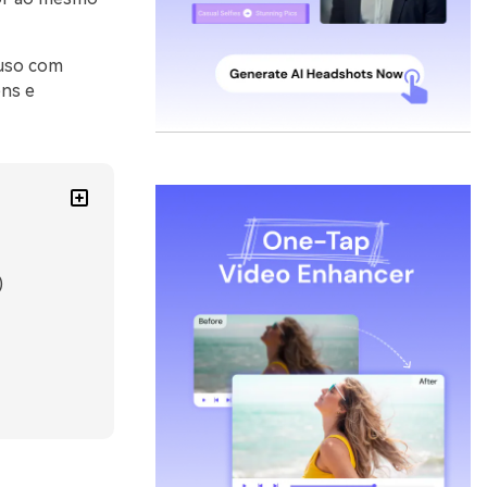
 uso com
ens e
)