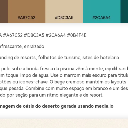
 #A67C52 #D8C3A5 #2CA6A4 #0B4F4E
refrescante, enraizado
nding de resorts, folhetos de turismo, sites de hotelaria
 pelo sol e a borda fresca da piscina vêm à mente, equilibra
m toque limpo de água. Use o marrom mais escuro para título
otões ou ícones-chave. O bege cremoso mantém os layouts l
fique pesada. Combine com muito espaço em branco e um de
do por seção para um ritmo elegante e de resort.
magem de oásis do deserto gerada usando media.io