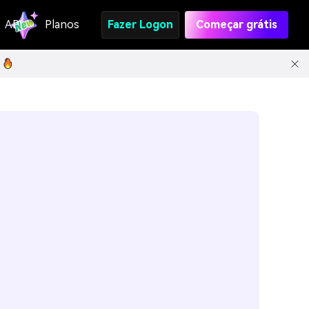
API
Planos
Fazer Logon
Começar grátis