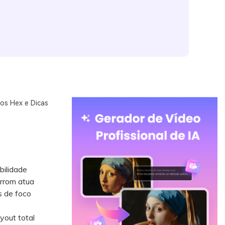
os Hex e Dicas
bilidade
arrom atua
s de foco
out total