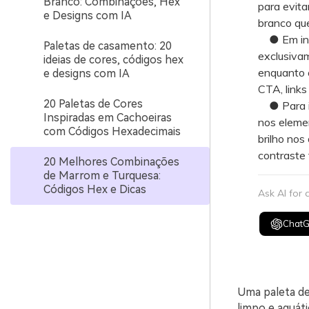
Branco: Combinações, Hex
para evita
e Designs com IA
branco que
● Em inte
Paletas de casamento: 20
exclusivam
ideias de cores, códigos hex
enquanto o
e designs com IA
CTA, links
20 Paletas de Cores
● Para in
Inspiradas em Cachoeiras
nos elemen
com Códigos Hexadecimais
brilho nos
contraste 
20 Melhores Combinações
de Marrom e Turquesa:
Códigos Hex e Dicas
Ask AI for
Chat
Uma paleta de
limpo e aquát