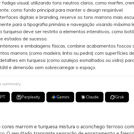
r fadiga visual, utilizando tons neutros claros, como marfim, cre
nte, como fundo principal para manter o design respirável.
rfaces digitais e branding, reserve os tons marrons mais escu
ente para a tipografia primária e navegação visando máxima leg
 turquesa deve ser restrito a elementos interativos, como bot
 e estados de sucesso.
teriores e embalagens físicas, combine acabamentos foscos o
tos marrons (como madeira, linho ou pedra) com superfícies de
 detalhes em turquesa (como azulejos esmaltados ou vidro) para 
tátil e dimensão sem sobrecarregar o espaço.
 a summary
GPT
Perplexity
Gemini
Claude
Grok
 cores marrom e turquesa mistura o aconchego terroso co
ico. O resultado transmite sensação de enraizamento e fres