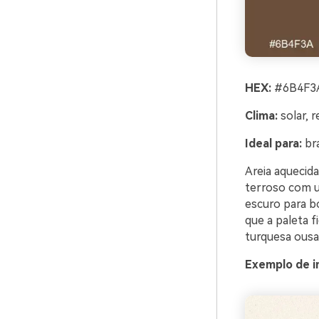
HEX:
#6B4F3A
Clima:
solar, 
Ideal para:
bra
Areia aquecida
terroso com u
escuro para b
que a paleta 
turquesa ousa
Exemplo de i