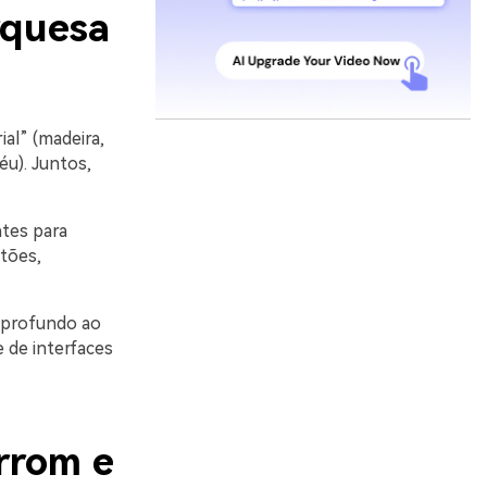
rquesa
al” (madeira,
éu). Juntos,
ntes para
otões,
 profundo ao
de interfaces
rrom e