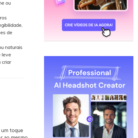
me ou
ros
ibilidade,
ões de
u naturais
 leve
criar
m um toque
cor ao mesmo