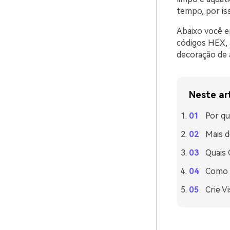
tempo, por is
Abaixo você e
códigos HEX, 
decoração de 
Neste ar
Por q
Mais d
Quais
Como U
Crie V