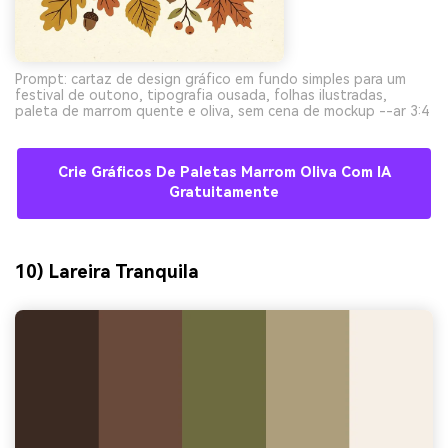
Prompt: cartaz de design gráfico em fundo simples para um
festival de outono, tipografia ousada, folhas ilustradas,
paleta de marrom quente e oliva, sem cena de mockup --ar 3:4
Crie Gráficos De Paletas Marrom Oliva Com IA
Gratuitamente
10) Lareira Tranquila