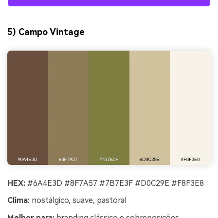
5) Campo Vintage
HEX:
#6A4E3D #8F7A57 #7B7E3F #D0C29E #F8F3E8
Clima:
nostálgico, suave, pastoral
Melhor para:
branding clássico e sobreposições