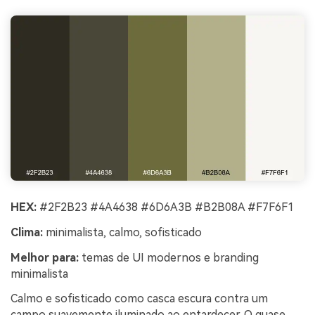
HEX:
#2F2B23 #4A4638 #6D6A3B #B2B08A #F7F6F1
Clima:
minimalista, calmo, sofisticado
Melhor para:
temas de UI modernos e branding
minimalista
Calmo e sofisticado como casca escura contra um
campo suavemente iluminado ao entardecer. O quase