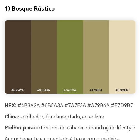
1) Bosque Rústico
HEX:
#4B3A2A #6B5A3A #7A7F3A #A79B6A #E7D9B7
Clima:
acolhedor, fundamentado, ao ar livre
Melhor para:
interiores de cabana e branding de lifestyle
Aconchegante e conectado à terra como madeira