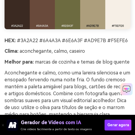
HEX:
#3A2A22 #6A4A3A #6E6A3F #AD9E7B #F5EFE6
Clima:
aconchegante, calmo, caseiro
Melhor para:
marcas de cozinha e temas de blog quente
Aconchegante e calmo, como uma lareira silenciosa e um
ensopado fervendo numa noite fria. O fundo cremoso
mantém a paleta amigável para blogs, cartões de receita
e artigos domésticos. Combine com fotografia quente e
sombras suaves para um visual editorial acolhedor. Dica
de uso: utilize o oliva para títulos de seção e o marrom
médio para botões, mantendo a hierarquia clara.
Gerador de Vídeos com IA
Exemplo de imagem da lareira tranquila gerado
Gerar agora
Crie vídeos facilmente a partir de texto ou imagens
usando media.io