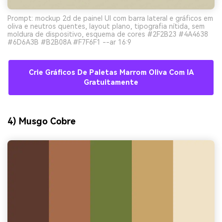
Prompt: mockup 2d de painel UI com barra lateral e gráficos em
oliva e neutros quentes, layout plano, tipografia nítida, sem
moldura de dispositivo, esquema de cores #2F2B23 #4A4638
#6D6A3B #B2B08A #F7F6F1 --ar 16:9
Crie Gráficos De Paletas Marrom Oliva Com IA
Gratuitamente
4) Musgo Cobre