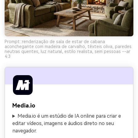
Prompt: renderização de sala de estar de cabana
aconchegante com madeira de carvalho, têxteis oliva, paredes
neutras quentes, luz natural, estilo realista, sem pessoas --ar
4:3
Media.io
Media.io é um estúdio de IA online para criar e
editar vídeos, imagens e áudios direto no seu
navegador.