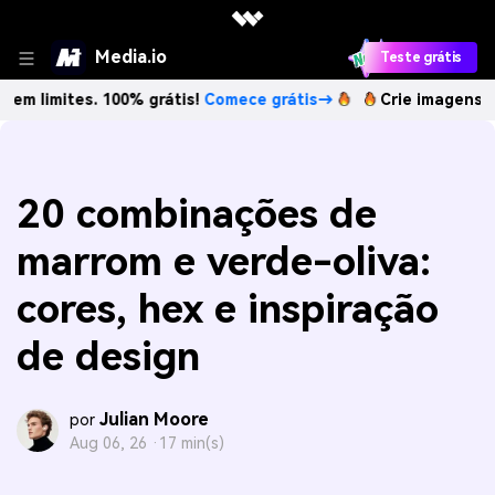
Media.io
Teste grátis
es. 100% grátis!
Comece grátis→
Crie imagens com IA sem 
20 combinações de
marrom e verde-oliva:
cores, hex e inspiração
de design
Julian Moore
por
Aug 06, 26 ·
17 min(s)