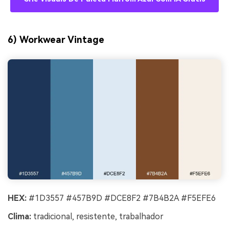
6) Workwear Vintage
HEX:
#1D3557 #457B9D #DCE8F2 #7B4B2A #F5EFE6
Clima:
tradicional, resistente, trabalhador