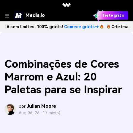
Media.io
Teste grátis
limites. 100% grátis!
Comece grátis→
Crie imagens com IA
Combinações de Cores
Marrom e Azul: 20
Paletas para se Inspirar
Julian Moore
por
Aug 06, 26 ·
17 min(s)