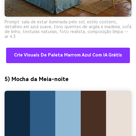
Prompt: sala de estar iluminada pelo sol, estilo costeiro,
detalhes em azul suave, tons quentes de argila e madeira, sofá
de linho, texturas naturais, foto realista, composição limpa --
ar 4:3
Crie Visuais De Paleta Marrom Azul Com IA Grátis
5) Mocha da Meia-noite