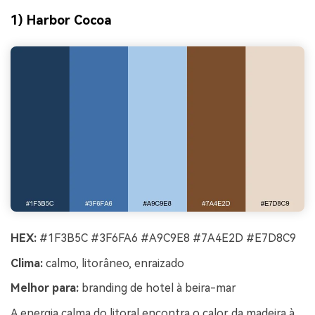
1) Harbor Cocoa
HEX:
#1F3B5C #3F6FA6 #A9C9E8 #7A4E2D #E7D8C9
Clima:
calmo, litorâneo, enraizado
Melhor para:
branding de hotel à beira-mar
A energia calma do litoral encontra o calor da madeira à