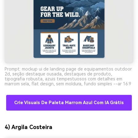
Prompt: mockup ui de landing page de equipamentos outdoor
2d, seção destaque ousada, destaques de produto,
tipografia robusta, azuis tempestuosos com detalhes em
marrom sela, flat design, sem moldura, fundo simples --ar 16:9
Crie Visuais De Paleta Marrom Azul Com IA Grátis
4) Argila Costeira