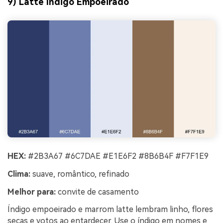
9) Latte Índigo Empoeirado
HEX:
#2B3A67 #6C7DAE #E1E6F2 #8B6B4F #F7F1E9
Clima:
suave, romântico, refinado
Melhor para:
convite de casamento
Índigo empoeirado e marrom latte lembram linho, flores
secas e votos ao entardecer. Use o índigo em nomes e