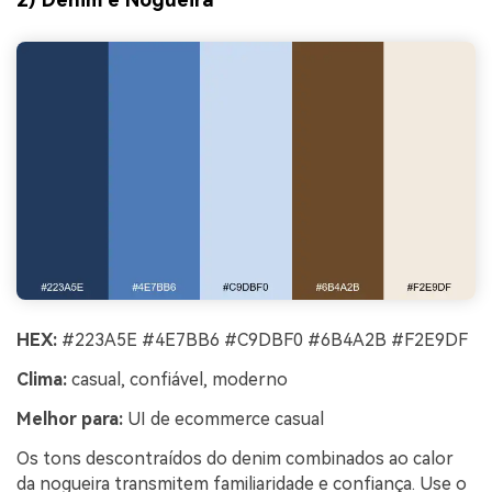
HEX:
#223A5E #4E7BB6 #C9DBF0 #6B4A2B #F2E9DF
Clima:
casual, confiável, moderno
Melhor para:
UI de ecommerce casual
Os tons descontraídos do denim combinados ao calor
da nogueira transmitem familiaridade e confiança. Use o