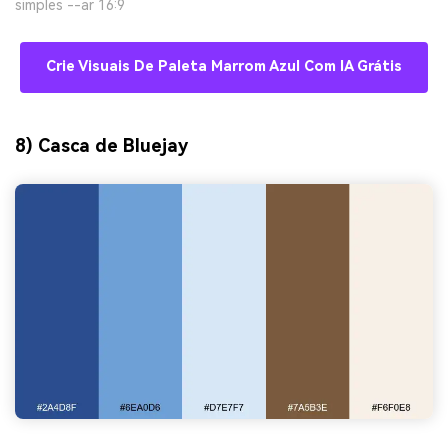
simples --ar 16:9
Crie Visuais De Paleta Marrom Azul Com IA Grátis
8) Casca de Bluejay