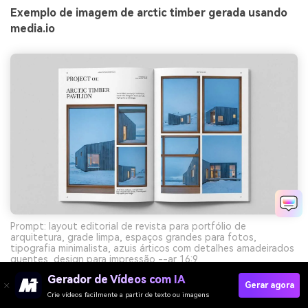
Exemplo de imagem de arctic timber gerada usando
media.io
Prompt: layout editorial de revista para portfólio de
arquitetura, grade limpa, espaços grandes para fotos,
tipografia minimalista, azuis árticos com detalhes amadeirados
quentes, design para impressão --ar 16:9
Gerador de Vídeos com IA
Gerar agora
Crie vídeos facilmente a partir de texto ou imagens
Crie Visuais De Paleta Marrom Azul Com IA Grátis