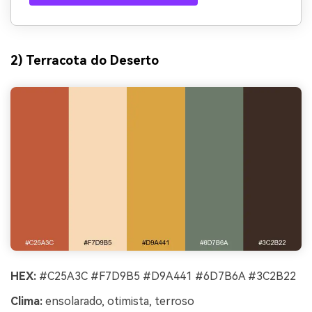
2) Terracota do Deserto
HEX:
#C25A3C #F7D9B5 #D9A441 #6D7B6A #3C2B22
Clima:
ensolarado, otimista, terroso