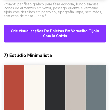
Prompt: panfleto gráfico para feira agrícola, fundo simples,
ícones de alimentos em vetor, pêssego quente e vermelho
tijolo com detalhes em petróleo, tipografia limpa, sem mãos,
sem cena de mesa --ar 4:3
Crie Visualizações De Paletas Em Vermelho Tijolo
Com IA Grátis
7) Estúdio Minimalista