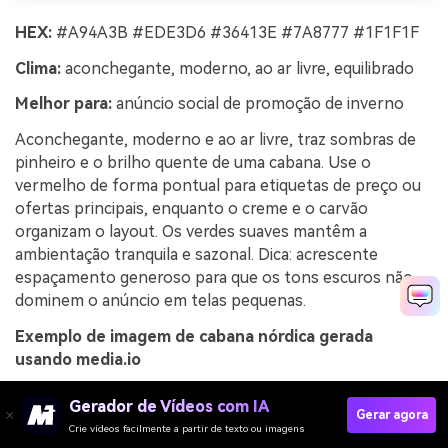
HEX:
#A94A3B #EDE3D6 #36413E #7A8777 #1F1F1F
Clima:
aconchegante, moderno, ao ar livre, equilibrado
Melhor para:
anúncio social de promoção de inverno
Aconchegante, moderno e ao ar livre, traz sombras de
pinheiro e o brilho quente de uma cabana. Use o
vermelho de forma pontual para etiquetas de preço ou
ofertas principais, enquanto o creme e o carvão
organizam o layout. Os verdes suaves mantêm a
ambientação tranquila e sazonal. Dica: acrescente
espaçamento generoso para que os tons escuros não
dominem o anúncio em telas pequenas.
Exemplo de imagem de cabana nórdica gerada
usando media.io
Gerador de Vídeos com IA
Gerar agora
Crie vídeos facilmente a partir de texto ou imagens