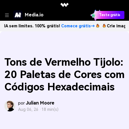
Media.io
Teste grátis
imites. 100% grátis!
Comece grátis→
Crie imagens com IA 
Tons de Vermelho Tijolo:
20 Paletas de Cores com
Códigos Hexadecimais
Julian Moore
por
Aug 06, 26 ·
18 min(s)