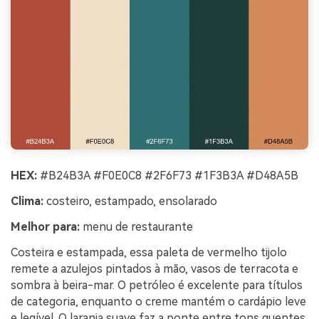
HEX:
#B24B3A #F0E0C8 #2F6F73 #1F3B3A #D48A5B
Clima:
costeiro, estampado, ensolarado
Melhor para:
menu de restaurante
Costeira e estampada, essa paleta de vermelho tijolo
remete a azulejos pintados à mão, vasos de terracota e
sombra à beira-mar. O petróleo é excelente para títulos
de categoria, enquanto o creme mantém o cardápio leve
e legível. O laranja suave faz a ponte entre tons quentes