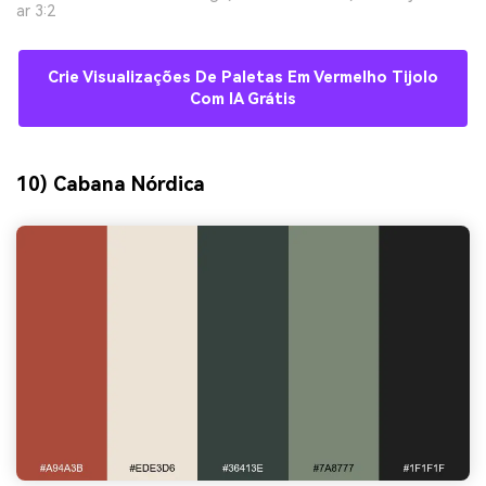
ar 3:2
Crie Visualizações De Paletas Em Vermelho Tijolo
Com IA Grátis
10) Cabana Nórdica