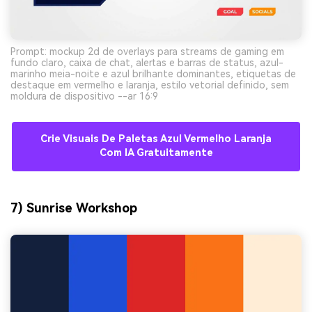
Prompt: mockup 2d de overlays para streams de gaming em
fundo claro, caixa de chat, alertas e barras de status, azul-
marinho meia-noite e azul brilhante dominantes, etiquetas de
destaque em vermelho e laranja, estilo vetorial definido, sem
moldura de dispositivo --ar 16:9
Crie Visuais De Paletas Azul Vermelho Laranja
Com IA Gratuitamente
7) Sunrise Workshop