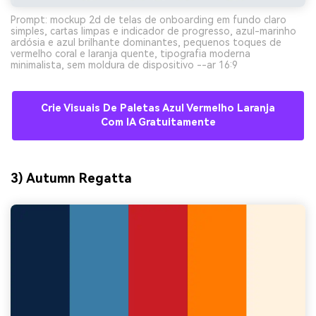
Prompt: mockup 2d de telas de onboarding em fundo claro
simples, cartas limpas e indicador de progresso, azul-marinho
ardósia e azul brilhante dominantes, pequenos toques de
vermelho coral e laranja quente, tipografia moderna
minimalista, sem moldura de dispositivo --ar 16:9
Crie Visuais De Paletas Azul Vermelho Laranja
Com IA Gratuitamente
3) Autumn Regatta