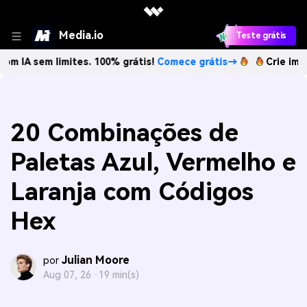
Media.io
Teste grátis
m limites. 100% grátis!
Comece grátis→
Crie imagens com 
20 Combinações de
Paletas Azul, Vermelho e
Laranja com Códigos
Hex
Julian Moore
por
Aug 07, 26 ·
19 min(s)