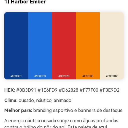
1) Harbor Ember
HEX:
#0B3D91 #1E6FD9 #D62828 #F77F00 #F3E9D2
Clima:
ousado, náutico, animado
Melhor para:
branding esportivo e banners de destaque
A energia náutica ousada surge como águas profundas
contra o brilho do pôr do sol. Esta paleta de azul,