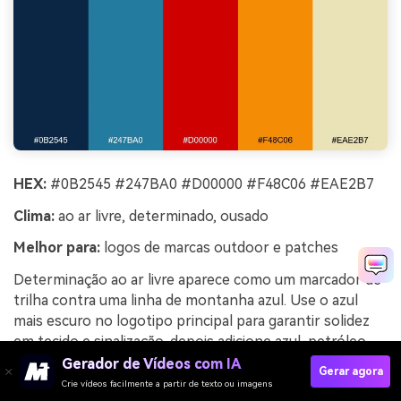
HEX:
#0B2545 #247BA0 #D00000 #F48C06 #EAE2B7
Clima:
ao ar livre, determinado, ousado
Melhor para:
logos de marcas outdoor e patches
Determinação ao ar livre aparece como um marcador de
trilha contra uma linha de montanha azul. Use o azul
mais escuro no logotipo principal para garantir solidez
em tecido e sinalização, depois adicione azul-petróleo
como preenchimento secundário. Vermelho e laranja
Gerador de Vídeos com IA
Gerar agora
funcionam melhor em pequenos detalhes para energia,
Crie vídeos facilmente a partir de texto ou imagens