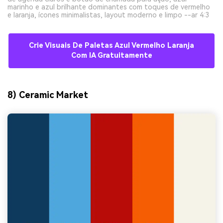
marinho e azul brilhante dominantes com toques de vermelho
e laranja, ícones minimalistas, layout moderno e limpo --ar 4:3
Crie Visuais De Paletas Azul Vermelho Laranja
Com IA Gratuitamente
8) Ceramic Market