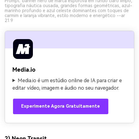
Prompt: banner hero de marca esportiva em fundo claro limpo,
tipografia náutica ousada, grandes formas geométricas, azul-
marinho profundo e azul celeste dominantes com toques de
carmim e laranja vibrante, estilo moderno e energético --ar
21:9
Media.io
Media.io é um estúdio online de IA para criar e
editar vídeo, imagem e áudio no seu navegador.
Experimente Agora Gratuitamente
2) Neon Transit