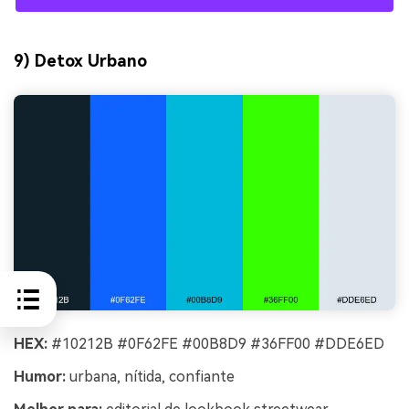
9) Detox Urbano
HEX:
#10212B #0F62FE #00B8D9 #36FF00 #DDE6ED
Humor:
urbana, nítida, confiante