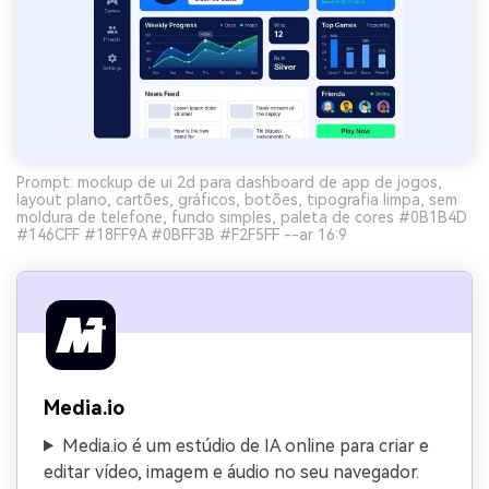
Prompt: mockup de ui 2d para dashboard de app de jogos,
layout plano, cartões, gráficos, botões, tipografia limpa, sem
moldura de telefone, fundo simples, paleta de cores #0B1B4D
#146CFF #18FF9A #0BFF3B #F2F5FF --ar 16:9
Media.io
Media.io é um estúdio de IA online para criar e
editar vídeo, imagem e áudio no seu navegador.