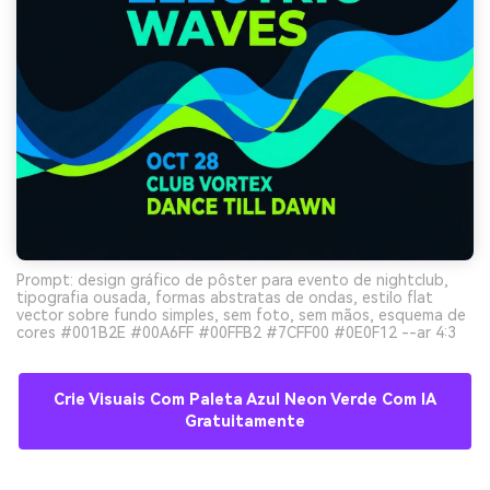
Prompt: design gráfico de pôster para evento de nightclub,
tipografia ousada, formas abstratas de ondas, estilo flat
vector sobre fundo simples, sem foto, sem mãos, esquema de
cores #001B2E #00A6FF #00FFB2 #7CFF00 #0E0F12 --ar 4:3
Crie Visuais Com Paleta Azul Neon Verde Com IA
Gratuitamente