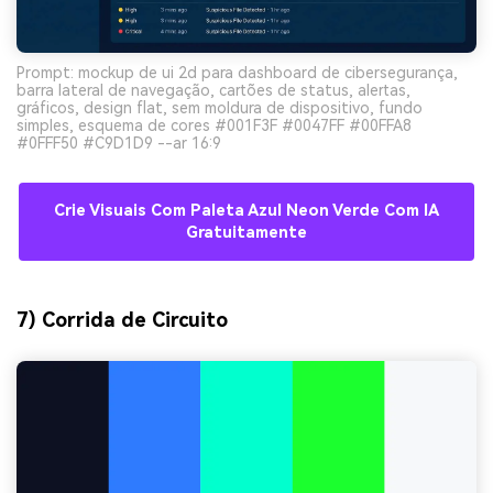
Prompt: mockup de ui 2d para dashboard de cibersegurança,
barra lateral de navegação, cartões de status, alertas,
gráficos, design flat, sem moldura de dispositivo, fundo
simples, esquema de cores #001F3F #0047FF #00FFA8
#0FFF50 #C9D1D9 --ar 16:9
Crie Visuais Com Paleta Azul Neon Verde Com IA
Gratuitamente
7) Corrida de Circuito