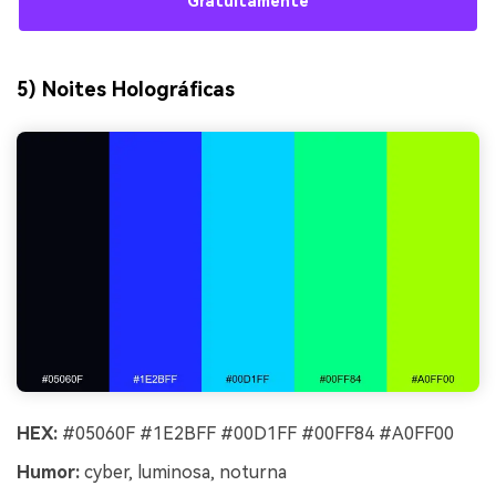
Gratuitamente
5) Noites Holográficas
HEX:
#05060F #1E2BFF #00D1FF #00FF84 #A0FF00
Humor:
cyber, luminosa, noturna