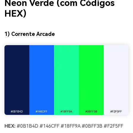
Neon Verde (com Códigos
HEX)
1) Corrente Arcade
HEX:
#0B1B4D #146CFF #18FF9A #0BFF3B #F2F5FF