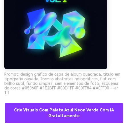
Prompt: design gráfico de capa de álbum quadrada, título em
tipografia ousada, formas abstratas holográficas, flat com
brilho sutil, fundo simples, sem elementos de foto, esquema
de cores #05060F #1E2BFF #00D1FF #00FF84 #A0FF00 --ar
1:1
Crie Visuais Com Paleta Azul Neon Verde Com IA
Gratuitamente