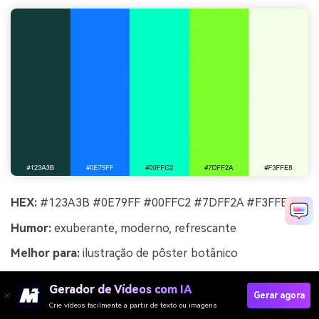
HEX:
#123A3B #0E79FF #00FFC2 #7DFF2A #F3FFE8
Humor:
exuberante, moderno, refrescante
Melhor para:
ilustração de pôster botânico
Exuberante e refrescante como folhas em uma estufa
Gerador de Vídeos com IA
sob luzes de crescimento modernas, os verdes parecem
Gerar agora
Crie vídeos facilmente a partir de texto ou imagens
vivos contra os azuis frios. Use para pôsteres botânicos,