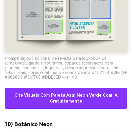
Prompt: layout editorial de revista para lookbook de
streetwear, grade tipográfica, espaços reservados para
imagem, manchetes, legendas, design impresso limpo, sem
fotos reais, cores combinando com a paleta #10212B #0F62FE
#00B8D9 #36FF00 #DDE6ED --ar 4:3
Crie Visuais Com Paleta Azul Neon Verde Com IA
Gratuitamente
10) Botânico Neon