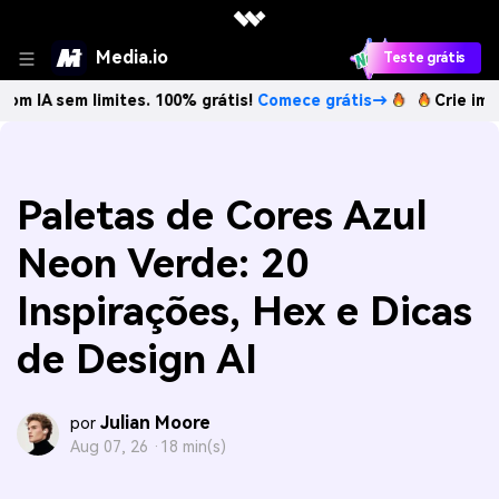
Media.io
Teste grátis
m limites. 100% grátis!
Comece grátis→
Crie imagens com 
Paletas de Cores Azul
Neon Verde: 20
Inspirações, Hex e Dicas
de Design AI
Julian Moore
por
Aug 07, 26 ·
18 min(s)