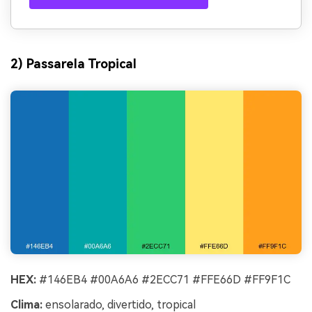
2) Passarela Tropical
HEX:
#146EB4 #00A6A6 #2ECC71 #FFE66D #FF9F1C
Clima:
ensolarado, divertido, tropical