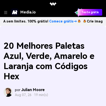
Media.io
Teste grátis
mites. 100% grátis!
Comece grátis→
Crie imagens com IA s
20 Melhores Paletas
Azul, Verde, Amarelo e
Laranja com Códigos
Hex
Julian Moore
por
Aug 07, 26 ·
19 min(s)