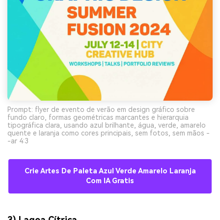
Prompt: flyer de evento de verão em design gráfico sobre
fundo claro, formas geométricas marcantes e hierarquia
tipográfica clara, usando azul brilhante, água, verde, amarelo
quente e laranja como cores principais, sem fotos, sem mãos -
-ar 4:3
Crie Artes De Paleta Azul Verde Amarelo Laranja
Com IA Gratis
3) Lagoa Cítrica