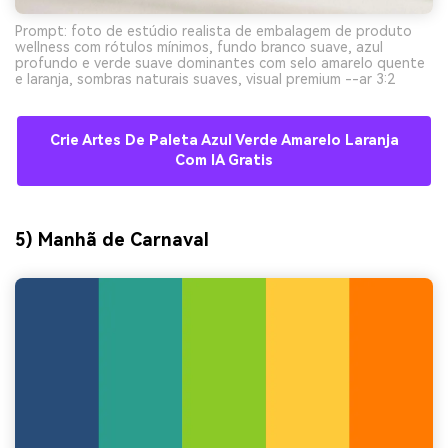
Prompt: foto de estúdio realista de embalagem de produto
wellness com rótulos mínimos, fundo branco suave, azul
profundo e verde suave dominantes com selo amarelo quente
e laranja, sombras naturais suaves, visual premium --ar 3:2
Crie Artes De Paleta Azul Verde Amarelo Laranja
Com IA Gratis
5) Manhã de Carnaval