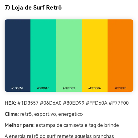
7) Loja de Surf Retrô
HEX:
#1D3557 #06D6A0 #80ED99 #FFD60A #F77F00
Clima:
retrô, esportivo, energético
Melhor para:
estampa de camiseta e tag de brinde
A energia retrô do surf remete àquelas pranchas