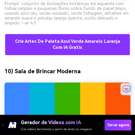
Prompt: conjunto de ilustrações botânicas em aquarela com
folhas simples e pequenas flores sobre fundo de papel limpo,
usando azul céu, verde-azulado, verde folhagem, detalhes em
amarelo suave e pétalas laranja quente, estilo delicado e
arejado --ar 4:3
Crie Artes De Paleta Azul Verde Amarelo Laranja
Com IA Gratis
10) Sala de Brincar Moderna
Gerador de Vídeos com IA
Gerar agora
Crie vídeos facilmente a partir de texto ou imagens