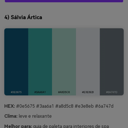
4) Sálvia Ártica
HEX:
#0e5675 #3aa6a1 #a8d5c8 #e3e8eb #6a747d
Clima:
leve e relaxante
Melhor para:
guia de paleta para interiores de spa