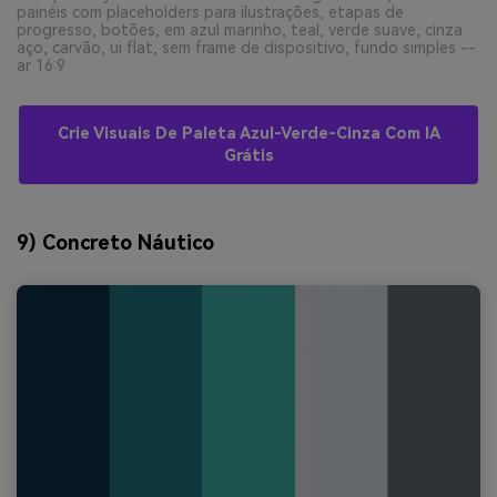
painéis com placeholders para ilustrações, etapas de
progresso, botões, em azul marinho, teal, verde suave, cinza
aço, carvão, ui flat, sem frame de dispositivo, fundo simples --
ar 16:9
Crie Visuais De Paleta Azul-Verde-Cinza Com IA
Grátis
9) Concreto Náutico