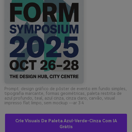
Prompt: design gráfico de pôster de evento em fundo simples,
tipografia marcante, formas geométricas, paleta restrita de
azul profundo, teal, azul cinza, cinza claro, carvão, visual
impresso flat limpo, sem mockup --ar 3:4
Crie Visuais De Paleta Azul-Verde-Cinza Com IA
Grátis