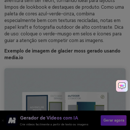
aventura sem ser neon, tornando ideal para layouts
limpos de lookbook e destaques de produto. Como uma
paleta de cores azul-verde-cinza, combina
especialmente bem com texturas recicladas, notas em
papel kraft e fotografia outdoor de alto contraste. Dica
de uso: coloque o verde-musgo em selos e ícones para
guiar a atenção sem competir com as imagens.
Exemplo de imagem de glacier moss gerado usando
media.io
Gerador de Vídeos com IA
Gerar agora
Crie vídeos facilmente a partir de texto ou imagens