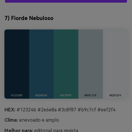
7) Fiorde Nebuloso
HEX:
#12324b #2e6e8a #3c8f87 #b9c7cf #eef2f4
Clima:
enevoado e amplo
Melhor para:
editorial para revista