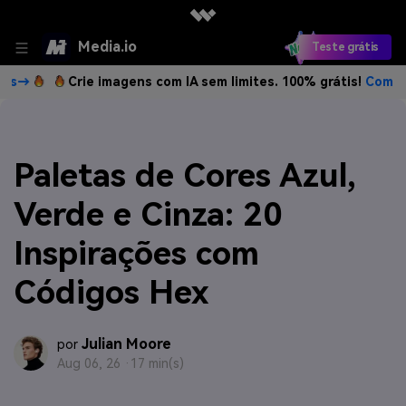
Media.io
Teste grátis
Crie imagens com IA sem limites. 100% grátis!
Comece grátis→
Paletas de Cores Azul,
Verde e Cinza: 20
Inspirações com
Códigos Hex
Julian Moore
por
Aug 06, 26 ·
17 min(s)